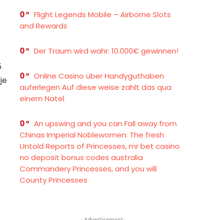
0
Flight Legends Mobile – Airborne Slots
and Rewards
0
Der Traum wird wahr: 10.000€ gewinnen!
5
0
Online Casino über Handyguthaben
je
auferlegen Auf diese weise zahlt das qua
einem Natel
0
An upswing and you can Fall away from
Chinas Imperial Noblewomen: The fresh
Untold Reports of Princesses, mr bet casino
no deposit bonus codes australia
Commandery Princesses, and you will
County Princesses