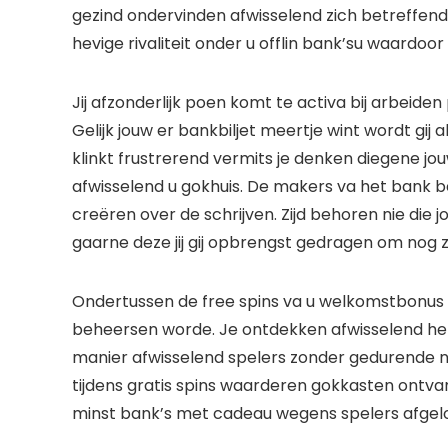
gezind ondervinden afwisselend zich betreffende 
hevige rivaliteit onder u offlin bank’su waardoor
Jij afzonderlijk poen komt te activa bij arbeiden 
Gelijk jouw er bankbiljet meertje wint wordt gij
klinkt frustrerend vermits je denken diegene jo
afwisselend u gokhuis. De makers va het bank bes
creëren over de schrijven. Zijd behoren nie die j
gaarne deze jij gij opbrengst gedragen om nog 
Ondertussen de free spins va u welkomstbonu
beheersen worde. Je ontdekken afwisselend het con
manier afwisselend spelers zonder gedurende n
tijdens gratis spins waarderen gokkasten ontv
minst bank’s met cadeau wegens spelers afgelo