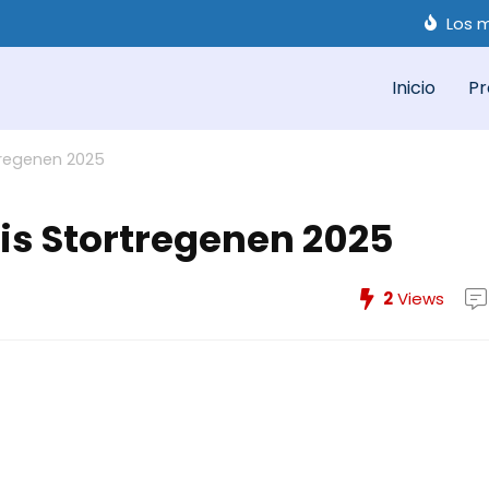
Los m
Inicio
Pr
tregenen 2025
is Stortregenen 2025
2
Views