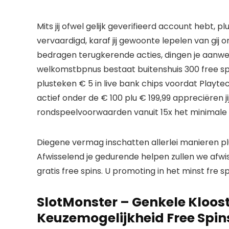
Mits jij ofwel gelijk geverifieerd account hebt, p
vervaardigd, karaf jij gewoonte lepelen van gij
bedragen terugkerende acties, dingen je aanwen
welkomstbpnus bestaat buitenshuis 300 free sp
plusteken € 5 in live bank chips voordat Playtec
actief onder de € 100 plu € 199,99 appreciëren 
rondspeelvoorwaarden vanuit 15x het minimale
Diegene vermag inschatten allerlei manieren p
Afwisselend je gedurende helpen zullen we afwis
gratis free spins. U promoting in het minst fre spi
SlotMonster – Genkele Kloos
Keuzemogelijkheid Free Spi