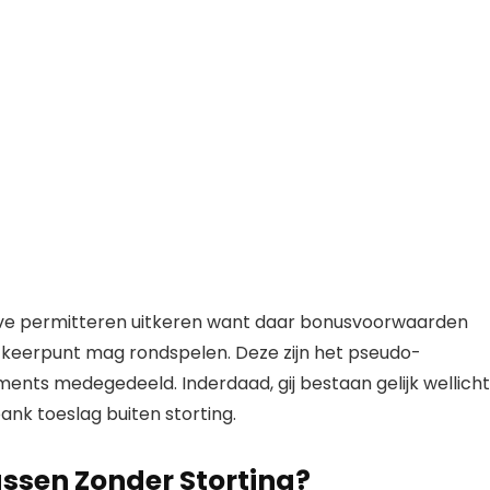
 live permitteren uitkeren want daar bonusvoorwaarden
al keerpunt mag rondspelen. Deze zijn het pseudo-
rements medegedeeld.
Inderdaad, gij bestaan gelijk wellicht
ank toeslag buiten storting.
ssen Zonder Storting?