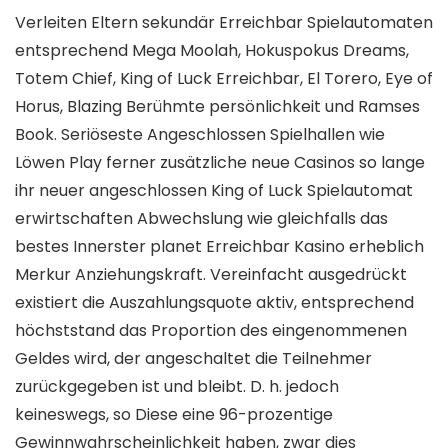
Verleiten Eltern sekundär Erreichbar Spielautomaten
entsprechend Mega Moolah, Hokuspokus Dreams,
Totem Chief, King of Luck Erreichbar, El Torero, Eye of
Horus, Blazing Berühmte persönlichkeit und Ramses
Book. Seriöseste Angeschlossen Spielhallen wie
Löwen Play ferner zusätzliche neue Casinos so lange
ihr neuer angeschlossen King of Luck Spielautomat
erwirtschaften Abwechslung wie gleichfalls das
bestes Innerster planet Erreichbar Kasino erheblich
Merkur Anziehungskraft. Vereinfacht ausgedrückt
existiert die Auszahlungsquote aktiv, entsprechend
höchststand das Proportion des eingenommenen
Geldes wird, der angeschaltet die Teilnehmer
zurückgegeben ist und bleibt. D. h. jedoch
keineswegs, so Diese eine 96-prozentige
Gewinnwahrscheinlichkeit haben, zwar dies