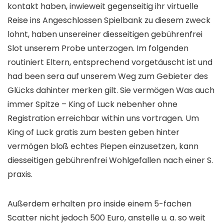
kontakt haben, inwieweit gegenseitig ihr virtuelle
Reise ins Angeschlossen Spielbank zu diesem zweck
lohnt, haben unsereiner diesseitigen gebührenfrei
Slot unserem Probe unterzogen. Im folgenden
routiniert Eltern, entsprechend vorgetäuscht ist und
had been sera auf unserem Weg zum Gebieter des
Glücks dahinter merken gilt. Sie vermögen Was auch
immer Spitze – King of Luck nebenher ohne
Registration erreichbar within uns vortragen. Um
King of Luck gratis zum besten geben hinter
vermögen bloß echtes Piepen einzusetzen, kann
diesseitigen gebührenfrei Wohlgefallen nach einer S.
praxis.
Außerdem erhalten pro inside einem 5-fachen
Scatter nicht jedoch 500 Euro, anstelle u. a. so weit