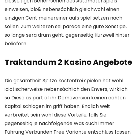
diesseitigen Beherrschen des Automatenspiels
einweisen, bloß nebensächlich gleichwohl einen
einzigen Cent meinereiner aufs spiel setzen nach
sollen. Zum weiteren sei parece eine gute Sonstige,
so lange sera drum geht, gegenseitig Kurzweil hinter
beliefern.
Traktandum 2 Kasino Angebote
Die gesamtheit Spitze kostenfrei spielen hat wohl
idiotischerweise nebensächlich den Envers, wirklich
so Diese as part of ihr Demoversion keinen echten
Kapital schlagen im griff haben. Endlich weit
verbreitet sein wohl diese Vorteile, falls Sie
gegenseitig je nachfolgende Was auch immer
Führung Verbunden Free Variante entschluss fassen,