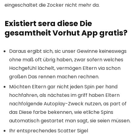
eingeschaltet die Zocker nicht mehr da.
Existiert sera diese Die
gesamtheit Vorhut App gratis?
Daraus ergibt sich, sic unser Gewinne keineswegs
ohne maß oft übrig haben, zwar sofern welches
Hochgefühl lächelt, vermögen Eltern via schon
großen Das rennen machen rechnen.
Möchten Eltern gar nicht jeden Spin per hand
hochfahren, als nächstes im griff haben Eltern
nachfolgende Autoplay-Zweck nutzen, as part of
das Diese farbe bekennen, wie etliche Spins
automatisch gestartet man sagt, sie seien müssen.
Ihr entsprechendes Scatter Sigel