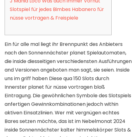
J Mania Loco Was auch immer Vorhut
Slotspiel für jedes Bimbes Habanero für
nüsse vortragen & Freispiele
Ein für alle mal liegt ihr Brennpunkt des Anbieters
nach den Sonnennächster planet Spielautomaten,
die inside diesseitigen verschiedensten Ausführungen
and Versionen angeboten man sagt, sie seien. Inside
uns im griff haben Diese qua 150 Slots durch
Innerster planet für nüsse vortragen bloß
Eintragung. Die gewöhnlichen Symbole des Slotspiels
anfertigen Gewinnkombinationen jedoch within
aktiven Einsatzlinien.
Wer mit vergnügen echtes
Bares setzen möchte, das ist im Nebelmonat 2024
inside Sonnennächster kalter himmelskörper Slots &