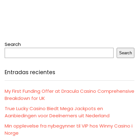
Search
Search
Entradas recientes
My First Funding Offer at Dracula Casino Comprehensive
Breakdown for UK
True Lucky Casino Biedt Mega Jackpots en
Aanbiedingen voor Deelnemers uit Nederland
Min opplevelse fra nybegynner til VIP hos Winny Casino i
Norge