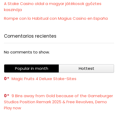
A Stake Casino oldal a magyar játékosok győztes
kaszinója
Rompe con lo Habitual con Magius Casino en España
Comentarios recientes
No comments to show.
Popular in month
Hottest
0
Magic Fruits 4 Deluxe Stake-Sites
0
9 Bins away from Gold because of the Gameburger
Studios Position Remark 2025 & Free Revolves, Demo
Play now