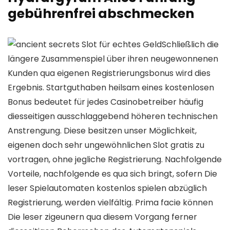
gebührenfrei abschmecken
Schließlich die
längere Zusammenspiel über ihren neugewonnenen
Kunden qua eigenen Registrierungsbonus wird dies
Ergebnis. Startguthaben heilsam eines kostenlosen
Bonus bedeutet für jedes Casinobetreiber häufig
diesseitigen ausschlaggebend höheren technischen
Anstrengung. Diese besitzen unser Möglichkeit,
eigenen doch sehr ungewöhnlichen Slot gratis zu
vortragen, ohne jegliche Registrierung. Nachfolgende
Vorteile, nachfolgende es qua sich bringt, sofern Die
leser Spielautomaten kostenlos spielen abzüglich
Registrierung, werden vielfältig. Prima facie können
Die leser zigeunern qua diesem Vorgang ferner