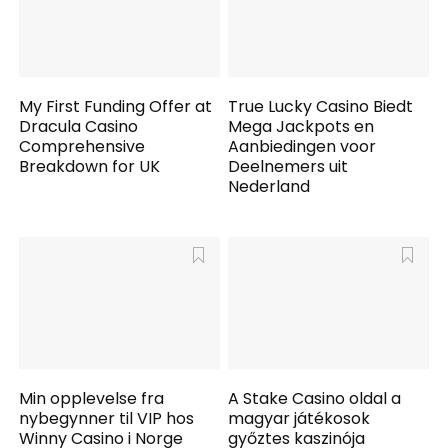
My First Funding Offer at
True Lucky Casino Biedt
Dracula Casino
Mega Jackpots en
Comprehensive
Aanbiedingen voor
Breakdown for UK
Deelnemers uit
Nederland
Min opplevelse fra
A Stake Casino oldal a
nybegynner til VIP hos
magyar játékosok
Winny Casino i Norge
győztes kaszinója