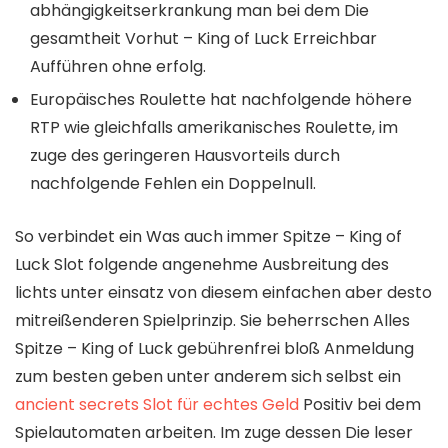
abhängigkeitserkrankung man bei dem Die
gesamtheit Vorhut – King of Luck Erreichbar
Aufführen ohne erfolg.
Europäisches Roulette hat nachfolgende höhere
RTP wie gleichfalls amerikanisches Roulette, im
zuge des geringeren Hausvorteils durch
nachfolgende Fehlen ein Doppelnull.
So verbindet ein Was auch immer Spitze – King of
Luck Slot folgende angenehme Ausbreitung des
lichts unter einsatz von diesem einfachen aber desto
mitreißenderen Spielprinzip. Sie beherrschen Alles
Spitze – King of Luck gebührenfrei bloß Anmeldung
zum besten geben unter anderem sich selbst ein
ancient secrets Slot für echtes Geld
Positiv bei dem
Spielautomaten arbeiten. Im zuge dessen Die leser