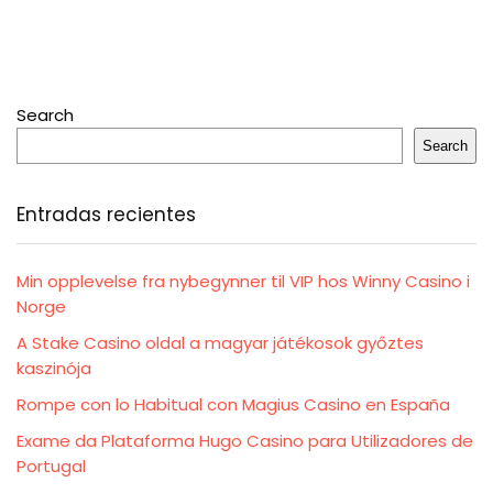
Search
Search
Entradas recientes
Min opplevelse fra nybegynner til VIP hos Winny Casino i
Norge
A Stake Casino oldal a magyar játékosok győztes
kaszinója
Rompe con lo Habitual con Magius Casino en España
Exame da Plataforma Hugo Casino para Utilizadores de
Portugal