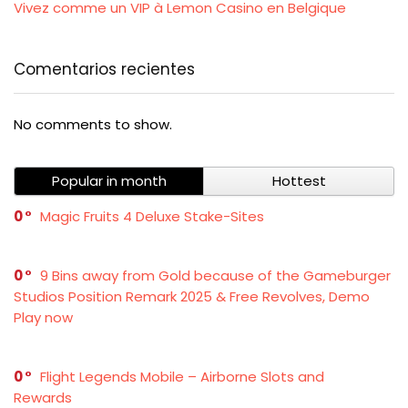
Vivez comme un VIP à Lemon Casino en Belgique
Comentarios recientes
No comments to show.
Popular in month
Hottest
0
Magic Fruits 4 Deluxe Stake-Sites
0
9 Bins away from Gold because of the Gameburger
Studios Position Remark 2025 & Free Revolves, Demo
Play now
0
Flight Legends Mobile – Airborne Slots and
Rewards