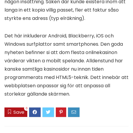
någon insättning. Saken där kunde existera inom att
langa in ett kopia villig passet, fler ett faktur såso
styrkte ens adress (typ elräkning).
Det här inkluderar Android, Blackberry, iOS och
Windows surfplattor samt smartphones. Den goda
nyheten befinner si att dom flesta onlinekasinon
värderar vikten a mobilt spelande. Alldenstund har
kanske samtliga kasinosidor nu innan tiden
programmerats med HTML5-teknik. Dett innebär att
webbplatsen anpassar sig för att anpassa all
storlekar gällande skärmen.
0
Save