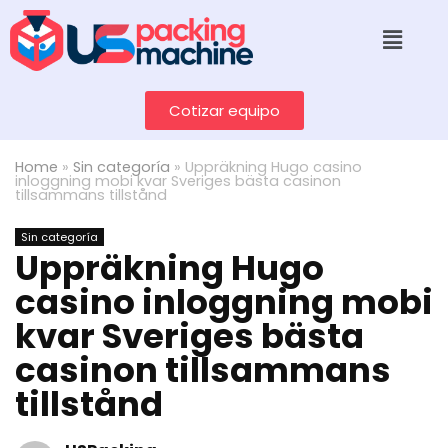
Cotizar equipo
Home
»
Sin categoría
»
Uppräkning Hugo casino
inloggning mobi kvar Sveriges bästa casinon
tillsammans tillstånd
Sin categoría
Uppräkning Hugo
casino inloggning mobi
kvar Sveriges bästa
casinon tillsammans
tillstånd