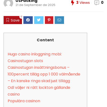
USPacking
3
Views
0
21 de September de 2025
0
Save
Content
Hugo casino inloggning mobi:
Casinostugan slots
Casinostugan insättningsbonus –
100percent tilläg opp 1 000 välmående
– En kanske ringa skad just tillägg
Odl väljer ni rätt lockton gällande
casino
Populära casinon