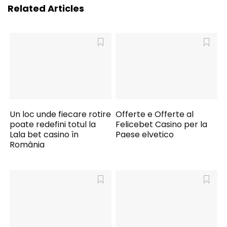
Related Articles
Un loc unde fiecare rotire
Offerte e Offerte al
poate redefini totul la
Felicebet Casino per la
Lala bet casino în
Paese elvetico
România