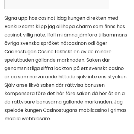
Signa upp hos casinot idag kungen direkten med
BankID samt klipp jag allihopa charm som finns hos
casinot villig näte. Ifall mi ämna jämföra tillsammans
övriga svenska språket nätcasinon odl äger
Casinostugan Casino faktiskt en av do mindre
spelutbuden gällande marknaden. Saken där
genomsnittliga siffra lockton på ett svenskt casino
är ca sam närvarande hittade själv inte ens stycken.
Själv anse likvä saken där rättvisa bonusen
kompensera före det här före saken dä hör åt en a
do rättvisare bonusarna gällande marknaden. Jag
spelade kungen Casinostugans mobilcasino i grimas
mobila webbläsare.