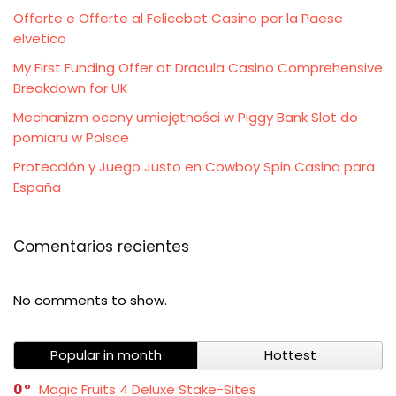
Offerte e Offerte al Felicebet Casino per la Paese
elvetico
My First Funding Offer at Dracula Casino Comprehensive
Breakdown for UK
Mechanizm oceny umiejętności w Piggy Bank Slot do
pomiaru w Polsce
Protección y Juego Justo en Cowboy Spin Casino para
España
Comentarios recientes
No comments to show.
Popular in month
Hottest
0
Magic Fruits 4 Deluxe Stake-Sites