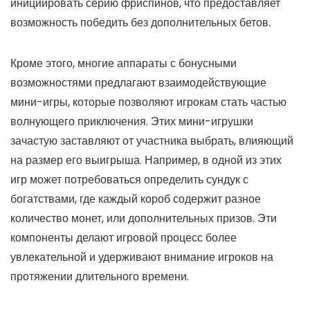
инициировать серию фриспинов, что предоставляет
возможность победить без дополнительных бетов.
Кроме этого, многие аппараты с бонусными
возможностями предлагают взаимодействующие
мини-игры, которые позволяют игрокам стать частью
волнующего приключения. Этих мини-игрушки
зачастую заставляют от участника выбрать, влияющий
на размер его выигрыша. Например, в одной из этих
игр может потребоваться определить сундук с
богатствами, где каждый короб содержит разное
количество монет, или дополнительных призов. Эти
компоненты делают игровой процесс более
увлекательной и удерживают внимание игроков на
протяжении длительного времени.