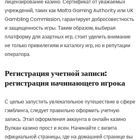
лицензирование казино. Сертификат от уважаемых
учреждений, таких как Malta Gaming Authority или UK
Gambling Commission, гарантирует добросовестность
и защищенность игры. Таким образом, выбирая
платформу для азартных игр, стоит уделить внимание
не только привилегиям и каталогу игр, но и репутации
оператора.
Регистрация учетной записи:
регистрация начинающего игрока
С целью запустить увлекательное путешествие в сфере
гэмблинга, следует правильно оформить учетную
запись. Этап оформления аккаунта в онлайн казино
Вулкан казино прост и ясен. Начинайте с визита
официальной страницы, где на домашней странице вы