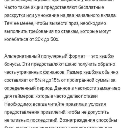
Часто такие акции предоставляют бесплатные
раскрутки или умножение на два начального вклада.
Тем не менее, чтобы вывести приз, необходимо
выполнить требования по ставкам, которые могут
колебаться от 20x до 50x.
Альтернативный популярный формат — это кэшбэк
бонусы. Эти предоставляют шанс получить обратно
часть утраченных финансов. Размер кэшбэка обычно
составляет от 5% и до 15% от проигранной суммы за
определенный период. Данное в частности заманчиво
для геймеров, которые часто делают ставки.
Необходимо: всегда читайте правила и условия
предоставления привилегий, чтобы не допустить
негативных последствий. Вознаграждения способны