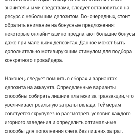
значительными средствами, следует остановиться на
ресурс с небольшим депозитом. Во-очередных, стоит
обратить внимание на бонусные предложения:
некоторые онлайн-казино предлагают большие бонусы
даже при маленьких депозитах. Данное может быть
дополнительно мотивирующим стимулом для подбора
конкретного провайдера.
Наконец, следует помнить о сборах и вариантах
депозита на аккаунта. Определенные варианты
способны собирать лишние платежи за транзакции, что
увеличивает реальную затраты вклада. Геймерам
советуется скрупулезно рассмотреть условия каждого
игорного заведения и определить оптимальные
способы для пополнения счета без лишних затрат.