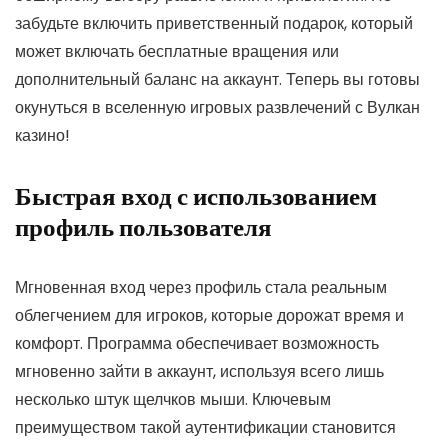
забудьте включить приветственный подарок, который
может включать бесплатные вращения или
дополнительный баланс на аккаунт. Теперь вы готовы
окунуться в вселенную игровых развлечений с Вулкан
казино!
Быстрая вход с использованием
профиль пользователя
Мгновенная вход через профиль стала реальным
облегчением для игроков, которые дорожат время и
комфорт. Программа обеспечивает возможность
мгновенно зайти в аккаунт, используя всего лишь
несколько штук щелчков мыши. Ключевым
преимуществом такой аутентификации становится