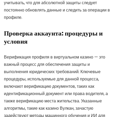
учитывать, что для абсолютной защиты следует
постоянно обновлять данные и следить за операции в
профиле.
Проверка аккаунта: процедуры и
условия
Верификация профиля в виртуальном казино — это
важный процесс для обеспечения защиты и
выполнения юридических требований. Ключевые
процедуры, используемые для данной процесса,
включают верификацию документов, таких как
идентификационный документ или права водителя, а
также верификацию места жительства. Указанные
алгоритмы, такие как казино Вулкан, зачастую
задействуют методы машинного обучения и ИИ для