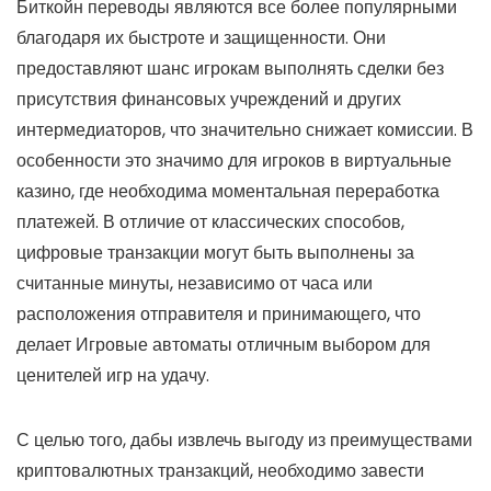
Биткойн переводы являются все более популярными
благодаря их быстроте и защищенности. Они
предоставляют шанс игрокам выполнять сделки без
присутствия финансовых учреждений и других
интермедиаторов, что значительно снижает комиссии. В
особенности это значимо для игроков в виртуальные
казино, где необходима моментальная переработка
платежей. В отличие от классических способов,
цифровые транзакции могут быть выполнены за
считанные минуты, независимо от часа или
расположения отправителя и принимающего, что
делает Игровые автоматы отличным выбором для
ценителей игр на удачу.
С целью того, дабы извлечь выгоду из преимуществами
криптовалютных транзакций, необходимо завести