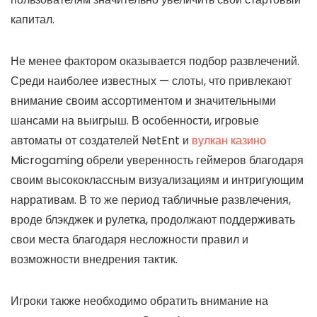
капитал.
Не менее фактором оказывается подбор развлечений.
Среди наиболее известных — слоты, что привлекают
внимание своим ассортиментом и значительными
шансами на выигрыш. В особенности, игровые
автоматы от создателей NetEnt и
вулкан казино
Microgaming обрели уверенность геймеров благодаря
своим высококлассным визуализациям и интригующим
нарративам. В то же период табличные развлечения,
вроде блэкджек и рулетка, продолжают поддерживать
свои места благодаря несложности правил и
возможности внедрения тактик.
Игроки также необходимо обратить внимание на