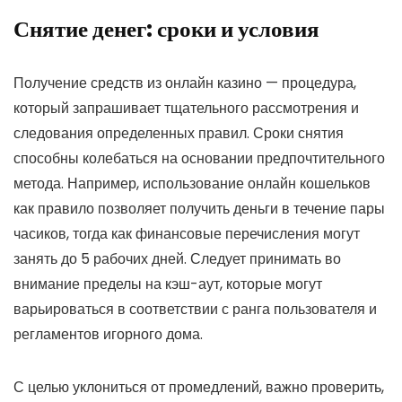
Снятие денег: сроки и условия
Получение средств из онлайн казино — процедура,
который запрашивает тщательного рассмотрения и
следования определенных правил. Сроки снятия
способны колебаться на основании предпочтительного
метода. Например, использование онлайн кошельков
как правило позволяет получить деньги в течение пары
часиков, тогда как финансовые перечисления могут
занять до 5 рабочих дней. Следует принимать во
внимание пределы на кэш-аут, которые могут
варьироваться в соответствии с ранга пользователя и
регламентов игорного дома.
С целью уклониться от промедлений, важно проверить,