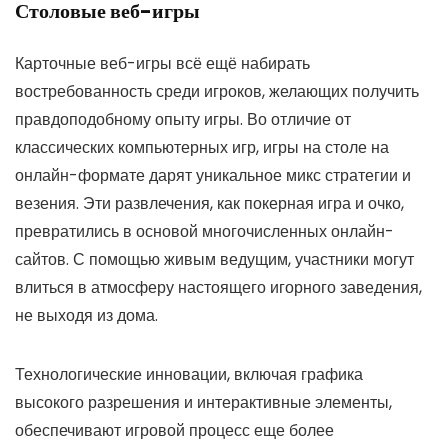
Столовые веб-игры
Карточные веб-игры всё ещё набирать
востребованность среди игроков, желающих получить
правдоподобному опыту игры. Во отличие от
классических компьютерных игр, игры на столе на
онлайн-формате дарят уникальное микс стратегии и
везения. Эти развлечения, как покерная игра и очко,
превратились в основой многочисленных онлайн-
сайтов. С помощью живым ведущим, участники могут
влиться в атмосферу настоящего игорного заведения,
не выходя из дома.
Технологические инновации, включая графика
высокого разрешения и интерактивные элементы,
обеспечивают игровой процесс еще более