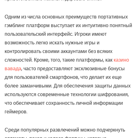
Одним из числа основных преимуществ портативных
гэмблинг платформ выступает их интуитивно понятный
пользовательский интерфейс. Игроки имеют
возможность легко искать нужные игры и
контролировать своими аккаунтами без всяких
сложностей. Кроме, того, такие платформы, как
казино
вавада
, часто предоставляют эксклюзивные бонусы
для пользователей смартфонов, что делает их еще
более заманчивыми. Для обеспечения защиты данных
используются современные технологии шифрования,
что обеспечивает сохранность личной информации
геймеров.
Среди популярных развлечений можно подчеркнуть