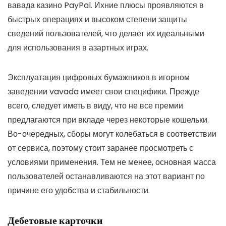
вавада казино PayPal. Ихние плюсы проявляются в
быстрых операциях и высоком степени защиты
сведений пользователей, что делает их идеальными
для использования в азартных играх.
Эксплуатация цифровых бумажников в игорном
заведении vavada имеет свои специфики. Прежде
всего, следует иметь в виду, что не все премии
предлагаются при вкладе через некоторые кошельки.
Во-очередных, сборы могут колебаться в соответствии
от сервиса, поэтому стоит заранее просмотреть с
условиями применения. Тем не менее, основная масса
пользователей останавливаются на этот вариант по
причине его удобства и стабильности.
Дебетовые карточки