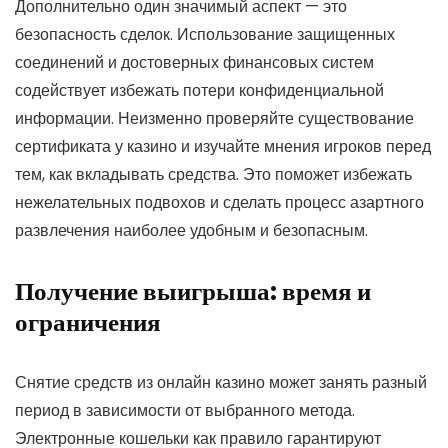
Дополнительно один значимый аспект — это
безопасность сделок. Использование защищенных
соединений и достоверных финансовых систем
содействует избежать потери конфиденциальной
информации. Неизменно проверяйте существование
сертификата у казино и изучайте мнения игроков перед
тем, как вкладывать средства. Это поможет избежать
нежелательных подвохов и сделать процесс азартного
развлечения наиболее удобным и безопасным.
Получение выигрыша: время и
ограничения
Снятие средств из онлайн казино может занять разный
период в зависимости от выбранного метода.
Электронные кошельки как правило гарантируют