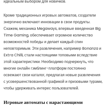
идеальным выбором для новичков.
Кроме традиционных игровых автоматов, создатели
энергично включают инновации в свои продукты.
Скажем, механика Megaways, впервые введенная Big
Time Gaming, обеспечивает огромное количество
возможностей победы и делает каждый спин
неповторимым. Эти развлечения, например Bonanza и
Extra Chilli, стали настоящими топовыми вследствие
этой характеристики. Необходимо подчеркнуть, что
многие онлайн гэмблинг-платформ постоянно
освежают свои каталог, предлагая новые развлечения
с усовершенствованной графикой и призовыми турами,
чтобы удерживать интерес пользователей.
Игровые автоматы с нарастающими