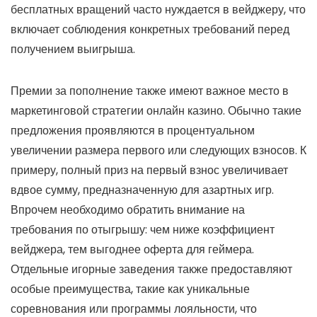
бесплатных вращений часто нуждается в вейджеру, что
включает соблюдения конкретных требований перед
получением выигрыша.
Премии за пополнение также имеют важное место в
маркетинговой стратегии онлайн казино. Обычно такие
предложения проявляются в процентуальном
увеличении размера первого или следующих взносов. К
примеру, полный приз на первый взнос увеличивает
вдвое сумму, предназначенную для азартных игр.
Впрочем необходимо обратить внимание на
требования по отыгрышу: чем ниже коэффициент
вейджера, тем выгоднее оферта для геймера.
Отдельные игорные заведения также предоставляют
особые преимущества, такие как уникальные
соревнования или программы лояльности, что