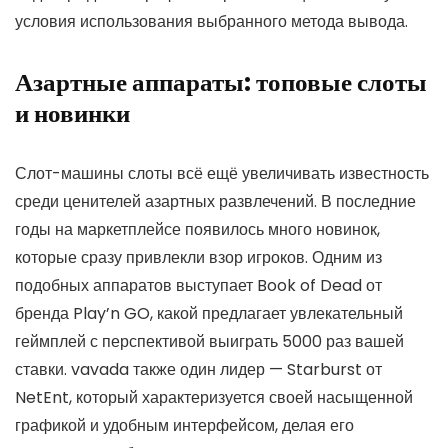
условия использования выбранного метода вывода.
Азартные аппараты: топовые слоты
и новинки
Слот-машины слоты всё ещё увеличивать известность
среди ценителей азартных развлечений. В последние
годы на маркетплейсе появилось много новинок,
которые сразу привлекли взор игроков. Одним из
подобных аппаратов выступает Book of Dead от
бренда Play’n GO, какой предлагает увлекательный
геймплей с перспективой выиграть 5000 раз вашей
ставки. vavada также один лидер — Starburst от
NetEnt, который характеризуется своей насыщенной
графикой и удобным интерфейсом, делая его