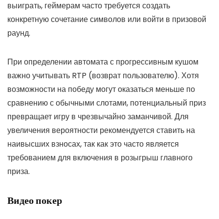
выиграть, геймерам часто требуется создать
конкретную сочетание символов или войти в призовой
раунд.
При определении автомата с прогрессивным кушом
важно учитывать RTP (возврат пользователю). Хотя
возможности на победу могут оказаться меньше по
сравнению с обычными слотами, потенциальный приз
превращает игру в чрезвычайно заманчивой. Для
увеличения вероятности рекомендуется ставить на
наивысших взносах, так как это часто является
требованием для включения в розыгрыш главного
приза.
Видео покер