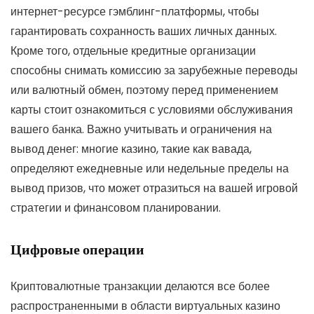
интернет-ресурсе гэмблинг-платформы, чтобы
гарантировать сохранность ваших личных данных.
Кроме того, отдельные кредитные организации
способны снимать комиссию за зарубежные переводы
или валютный обмен, поэтому перед применением
карты стоит ознакомиться с условиями обслуживания
вашего банка. Важно учитывать и ограничения на
вывод денег: многие казино, такие как вавада,
определяют ежедневные или недельные пределы на
вывод призов, что может отразиться на вашей игровой
стратегии и финансовом планировании.
Цифровые операции
Криптовалютные транзакции делаются все более
распространенными в области виртуальных казино