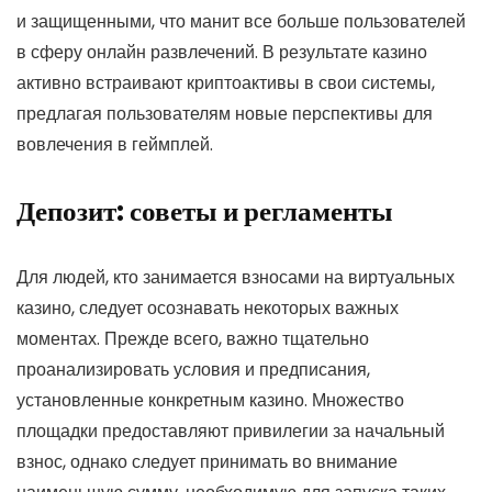
и защищенными, что манит все больше пользователей
в сферу онлайн развлечений. В результате казино
активно встраивают криптоактивы в свои системы,
предлагая пользователям новые перспективы для
вовлечения в геймплей.
Депозит: советы и регламенты
Для людей, кто занимается взносами на виртуальных
казино, следует осознавать некоторых важных
моментах. Прежде всего, важно тщательно
проанализировать условия и предписания,
установленные конкретным казино. Множество
площадки предоставляют привилегии за начальный
взнос, однако следует принимать во внимание