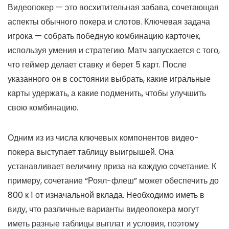
Видеопокер — это восхитительная забава, сочетающая
аспекты обычного покера и слотов. Ключевая задача
игрока — собрать победную комбинацию карточек,
используя умения и стратегию. Матч запускается с того,
что геймер делает ставку и берет 5 карт. После
указанного он в состоянии выбрать, какие игральные
карты удержать, а какие подменить, чтобы улучшить
свою комбинацию.
Одним из из числа ключевых компонентов видео-
покера выступает таблицу выигрышей. Она
устанавливает величину приза на каждую сочетание. К
примеру, сочетание “Роял-флеш” может обеспечить до
800 к 1 от изначальной вклада. Необходимо иметь в
виду, что различные варианты видеопокера могут
иметь разные таблицы выплат и условия, поэтому