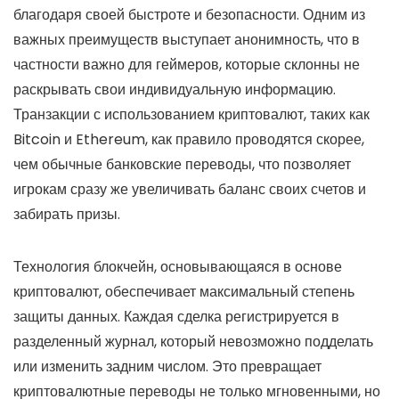
благодаря своей быстроте и безопасности. Одним из
важных преимуществ выступает анонимность, что в
частности важно для геймеров, которые склонны не
раскрывать свои индивидуальную информацию.
Транзакции с использованием криптовалют, таких как
Bitcoin и Ethereum, как правило проводятся скорее,
чем обычные банковские переводы, что позволяет
игрокам сразу же увеличивать баланс своих счетов и
забирать призы.
Технология блокчейн, основывающаяся в основе
криптовалют, обеспечивает максимальный степень
защиты данных. Каждая сделка регистрируется в
разделенный журнал, который невозможно подделать
или изменить задним числом. Это превращает
криптовалютные переводы не только мгновенными, но