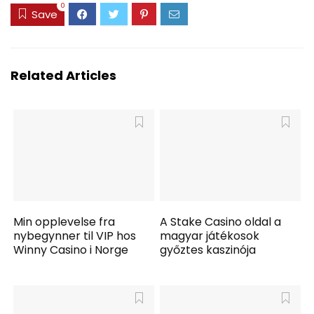
0
Save
Related Articles
Min opplevelse fra
A Stake Casino oldal a
nybegynner til VIP hos
magyar játékosok
Winny Casino i Norge
győztes kaszinója