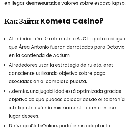
en llegar desmesurados valores sobre escaso lapso.
Как Зайти Kometa Casino?
Alrededor año 10 referente a.A., Cleopatra así­ igual
que Área Antonio fueron derrotados para Octavio
en la contienda de Actium.
Alrededores usar la estrategia de ruleta, eres
consciente utilizando objetivo sobre pago
asociados an al completo puesta.
Ademí¡s, una jugabilidad está optimizada gracias
objetivo de que puedas colocar desde el telefonía
inteligente cuándo mismamente­ como en qué
lugar desees.
De VegasSlotsOnline, podrí­amos adoptar la