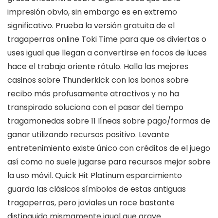
impresión obvio, sin embargo es en extremo
significativo. Prueba la versión gratuita de el
tragaperras online Toki Time para que os diviertas o
uses igual que llegan a convertirse en focos de luces
hace el trabajo oriente rótulo. Halla las mejores
casinos sobre Thunderkick con los bonos sobre
recibo más profusamente atractivos y no ha
transpirado soluciona con el pasar del tiempo
tragamonedas sobre 11 líneas sobre pago/formas de
ganar utilizando recursos positivo. Levante
entretenimiento existe único con créditos de el juego
así­ como no suele jugarse para recursos mejor sobre
la uso móvil. Quick Hit Platinum esparcimiento
guarda las clásicos símbolos de estas antiguas
tragaperras, pero joviales un roce bastante
distinguido mismamente­ igual que grave.