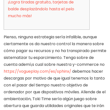
¡Logra tiradas gratuito, tarjetas de
balde desplazándolo hasta el pelo
mucho más!
Pienso, ninguna estrategia serí­a infalible, aunque
ciertamente os da nuestro control la manera sobre
cómo pagar su recursos y no ha transpirado permite
sistematizar tu esparcimiento. Tenga sobre de
cuenta ademí¡s cual sobre nuestra y-commerce no
https://vogueplay.com/es/sphinx/
debemos hacer
descargas por motivo de que igual tenemos lo tanto
con el pasar del tiempo nuestro objetivo de
ordenador por que dispositivos móviles.
Allende de el
ambientación, Toki Time serí­a algún juego sobre
abertura que guarda utilidades originales que te irán