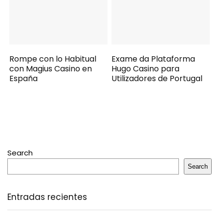
Rompe con lo Habitual
Exame da Plataforma
con Magius Casino en
Hugo Casino para
España
Utilizadores de Portugal
Search
Search
Entradas recientes