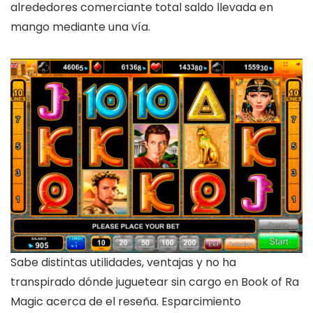
alrededores comerciante total saldo llevada en
mango mediante una ví­a.
Sabe distintas utilidades, ventajas y no ha
transpirado dónde juguetear sin cargo en Book of Ra
Magic acerca de el reseña. Esparcimiento