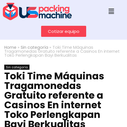
Cotizar equipo
Home
»
Sin categoría
»
Toki Time Máquinas
Tragamonedas Gratuito referente a Casinos En internet
Toko Perlengkapan Bayi Berkualitas
Sin categoría
Toki Time Máquinas
Tragamonedas
Gratuito referente a
Casinos En internet
Toko Perlengkapan
Bayi Berkualitas