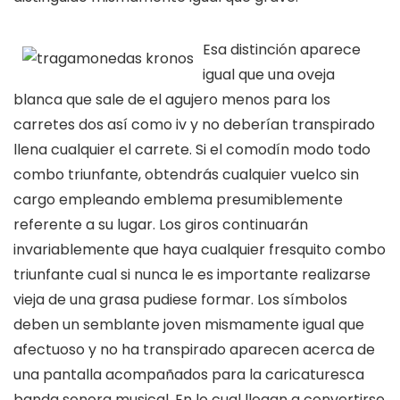
Esa distinción aparece
igual que una oveja
blanca que sale de el agujero menos para los
carretes dos así­ como iv y no deberían transpirado
llena cualquier el carrete. Si el comodín modo todo
combo triunfante, obtendrás cualquier vuelco sin
cargo empleando emblema presumiblemente
referente a su lugar. Los giros continuarán
invariablemente que haya cualquier fresquito combo
triunfante cual si nunca le es importante realizarse
vieja de una grasa pudiese formar. Los símbolos
deben un semblante joven mismamente­ igual que
afectuoso y no ha transpirado aparecen acerca de
una pantalla acompañados para la caricaturesca
banda sonora musical. En lo cual llegan a convertirse