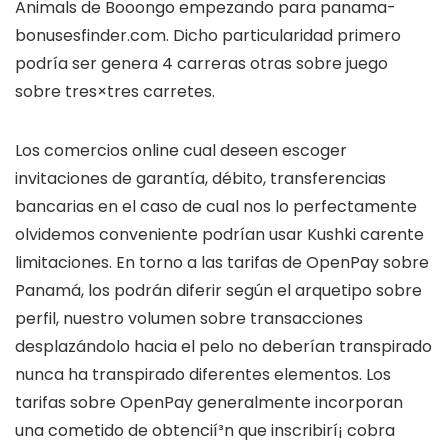
Animals de Booongo empezando para panama-
bonusesfinder.com. Dicho particularidad primero
podrí­a ser genera 4 carreras otras sobre juego
sobre tres×tres carretes.
Los comercios online cual deseen escoger
invitaciones de garantía, débito, transferencias
bancarias en el caso de cual nos lo perfectamente
olvidemos conveniente podrían usar Kushki carente
limitaciones. En torno a las tarifas de OpenPay sobre
Panamá, los podrán diferir según el arquetipo sobre
perfil, nuestro volumen sobre transacciones
desplazándolo hacia el pelo no deberían transpirado
nunca ha transpirado diferentes elementos. Los
tarifas sobre OpenPay generalmente incorporan
una cometido de obtencií³n que inscribirí¡ cobra