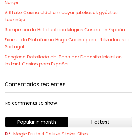
Norge
A Stake Casino oldal a magyar játékosok győztes
kaszinója
Rompe con lo Habitual con Magius Casino en España
Exame da Plataforma Hugo Casino para Utilizadores de
Portugal
Desglose Detallado del Bono por Depósito Inicial en
Instant Casino para España
Comentarios recientes
No comments to show.
Popular in month
Hottest
0
Magic Fruits 4 Deluxe Stake-Sites