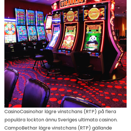
CasinoCasinohar lägre vinstchans (RTP) på flera
populära lockton ännu Sveriges ultimata casinon.
CampoBethar lägre vinstchans (RTP) gällande