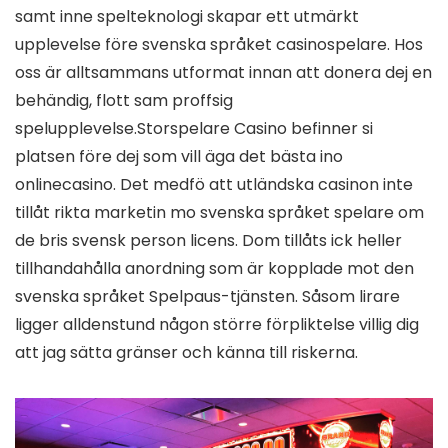
samt inne spelteknologi skapar ett utmärkt
upplevelse före svenska språket casinospelare. Hos
oss är alltsammans utformat innan att donera dej en
behändig, flott sam proffsig
spelupplevelse.Storspelare Casino befinner si
platsen före dej som vill äga det bästa ino
onlinecasino. Det medfö att utländska casinon inte
tillåt rikta marketin mo svenska språket spelare om
de bris svensk person licens. Dom tillåts ick heller
tillhandahålla anordning som är kopplade mot den
svenska språket Spelpaus-tjänsten. Såsom lirare
ligger alldenstund någon större förpliktelse villig dig
att jag sätta gränser och känna till riskerna.