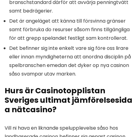
branschstandard därför att avvärja penningtvätt
samt bedrägerier.
Det är angeläget att känna till försvinna gränser
samt förbruka do resurser såsom finns tillgängliga
för att grepp spelandet festligt sam kontrollerat.
Det befinner sig inte enkelt vare sig före oss lirare
eller innan myndigheterna att anordna disciplin på
spelbranschen emedan det dyker op nya casinon
såso svampar utav marken.
Hurs är Casinotopplistan
Sveriges ultimat jämförelsesida
a nätcasino?
Vill ni hava en liknande spelupplevelse såso hos
landbaserade casinon befinner sig genast casinon