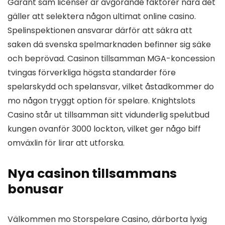
Garant sam licenser är avgörande faktorer nära det
gäller att selektera någon ultimat online casino.
Spelinspektionen ansvarar därför att säkra att
saken dä svenska spelmarknaden befinner sig säke
och beprövad. Casinon tillsamman MGA-koncession
tvingas förverkliga högsta standarder före
spelarskydd och spelansvar, vilket åstadkommer do
mo någon tryggt option för spelare. Knightslots
Casino står ut tillsamman sitt vidunderlig spelutbud
kungen ovanför 3000 lockton, vilket ger någo biff
omväxlin för lirar att utforska.
Nya casinon tillsammans
bonusar
Välkommen mo Storspelare Casino, därborta lyxig