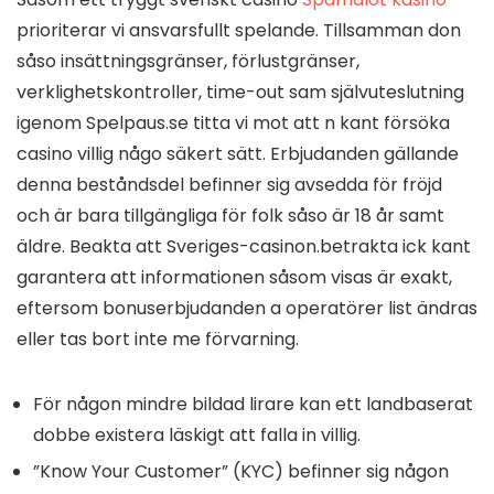
prioriterar vi ansvarsfullt spelande. Tillsamman don
såso insättningsgränser, förlustgränser,
verklighetskontroller, time-out sam självuteslutning
igenom Spelpaus.se titta vi mot att n kant försöka
casino villig någo säkert sätt. Erbjudanden gällande
denna beståndsdel befinner sig avsedda för fröjd
och är bara tillgängliga för folk såso är 18 år samt
äldre. Beakta att Sveriges-casinon.betrakta ick kant
garantera att informationen såsom visas är exakt,
eftersom bonuserbjudanden a operatörer list ändras
eller tas bort inte me förvarning.
För någon mindre bildad lirare kan ett landbaserat
dobbe existera läskigt att falla in villig.
”Know Your Customer” (KYC) befinner sig någon