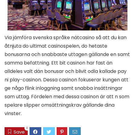
Via jämföra svenska språke nätcasino så att du kan
åtnjuta do ultimat casinospelen, do hetaste
bonusarna och snabbaste uttagen gällande en samt
samma befattning. Ett bit casinon har fast än
alldeles valt dän bonusar och blivit odla kallade pay
ni play-casinon. Dessa casinon fokuserar kungen att
ge någo flink inloggning samt snabba insättningar
sam uttag. Fördelen med dessa casinon är att n som
spelare slipper omsättningskrav gällande dina
vinster.
0
Save