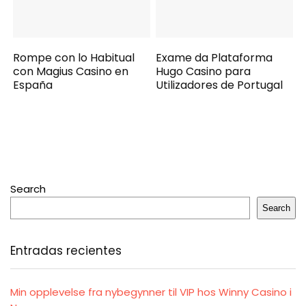
Rompe con lo Habitual
Exame da Plataforma
con Magius Casino en
Hugo Casino para
España
Utilizadores de Portugal
Search
Search
Entradas recientes
Min opplevelse fra nybegynner til VIP hos Winny Casino i