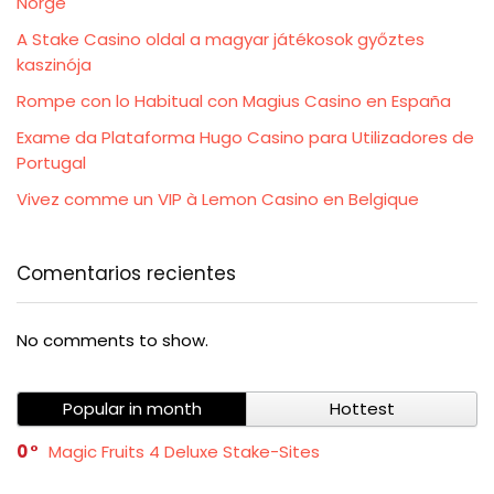
Norge
A Stake Casino oldal a magyar játékosok győztes
kaszinója
Rompe con lo Habitual con Magius Casino en España
Exame da Plataforma Hugo Casino para Utilizadores de
Portugal
Vivez comme un VIP à Lemon Casino en Belgique
Comentarios recientes
No comments to show.
Popular in month
Hottest
0
Magic Fruits 4 Deluxe Stake-Sites