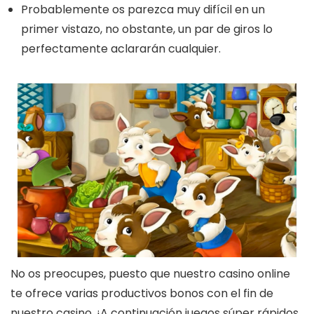
Probablemente os parezca muy difícil en un
primer vistazo, no obstante, un par de giros lo
perfectamente aclararán cualquier.
No os preocupes, puesto que nuestro casino online
te ofrece varias productivos bonos con el fin de
nuestro casino. ¡A continuación juegos súper rápidos