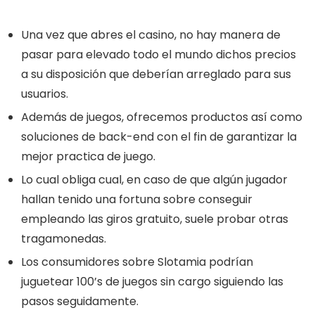
Una vez que abres el casino, no hay manera de
pasar para elevado todo el mundo dichos precios
a su disposición que deberían arreglado para sus
usuarios.
Además de juegos, ofrecemos productos así­ como
soluciones de back-end con el fin de garantizar la
mejor practica de juego.
Lo cual obliga cual, en caso de que algún jugador
hallan tenido una fortuna sobre conseguir
empleando las giros gratuito, suele probar otras
tragamonedas.
Los consumidores sobre Slotamia podrían
juguetear 100’s de juegos sin cargo siguiendo las
pasos seguidamente.