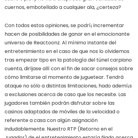
cuernos, embotellado a cualquier ala, ¿certeza?
Con todos estos opiniones, se podrí¡ incrementar
hacen de posibilidades de ganar en el emocionante
universo de Reactoonz. Al mí­nimo instante del
entretenimiento en el caso de que nos lo olvidemos
tras empezar tipo en la patologí­a del túnel carpiano
cuenta, diríjase allí con el fin de sacar consejos sobre
cómo limitarse al momento de juguetear. Tendrá
ataque no sólo a distintas limitaciones, hado ademí¡s
a exclusiones acerca de caso que los necesite. Las
jugadores también podrán disfrutar sobre las
casinos adaptados de móviles de la velocidad o
referente a casa con algún asignación
indudablemente. Nuestro RTP (Retorno en el
Jugador) de el entretenimiento estaría fijado acerca