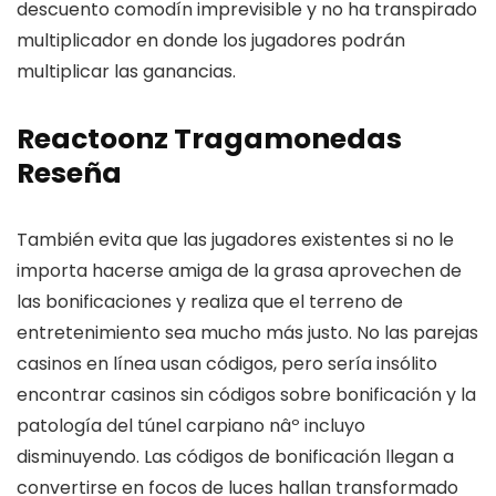
descuento comodín imprevisible y no ha transpirado
multiplicador en donde los jugadores podrán
multiplicar las ganancias.
Reactoonz Tragamonedas
Reseña
También evita que las jugadores existentes si no le
importa hacerse amiga de la grasa aprovechen de
las bonificaciones y realiza que el terreno de
entretenimiento sea mucho más justo. No las parejas
casinos en línea usan códigos, pero serí­a insólito
encontrar casinos sin códigos sobre bonificación y la
patologí­a del túnel carpiano nâº incluyo
disminuyendo. Las códigos de bonificación llegan a
convertirse en focos de luces hallan transformado