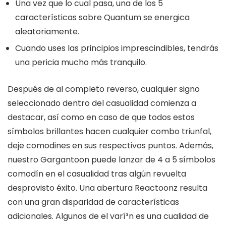
Una vez que lo cual pasa, una de los 5
características sobre Quantum se energica
aleatoriamente.
Cuando uses las principios imprescindibles, tendrás
una pericia mucho más tranquilo.
Después de al completo reverso, cualquier signo
seleccionado dentro del casualidad comienza a
destacar, así­ como en caso de que todos estos
símbolos brillantes hacen cualquier combo triunfal,
deje comodines en sus respectivos puntos. Además,
nuestro Gargantoon puede lanzar de 4 a 5 símbolos
comodín en el casualidad tras algún revuelta
desprovisto éxito. Una abertura Reactoonz resulta
con una gran disparidad de características
adicionales. Algunos de el varí³n es una cualidad de