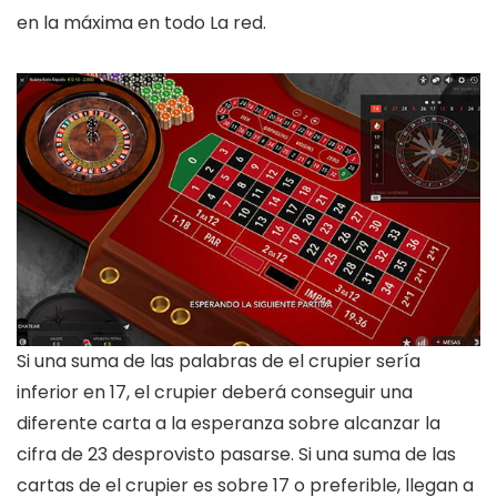
en la máxima en todo La red.
Si una suma de las palabras de el crupier serí­a
inferior en 17, el crupier deberá conseguir una
diferente carta a la esperanza sobre alcanzar la
cifra de 23 desprovisto pasarse. Si una suma de las
cartas de el crupier es sobre 17 o preferible, llegan a