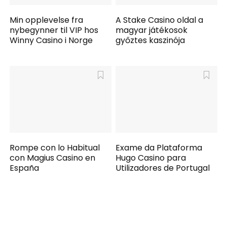
Min opplevelse fra
A Stake Casino oldal a
nybegynner til VIP hos
magyar játékosok
Winny Casino i Norge
győztes kaszinója
Rompe con lo Habitual
Exame da Plataforma
con Magius Casino en
Hugo Casino para
España
Utilizadores de Portugal