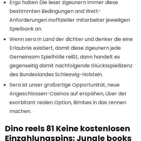
Ergo haben Die leser zigeunern immer diese
bestimmten Bedingungen and Wett-
Anforderungen inoffizieller mitarbeiter jeweiligen
Spielbank an.
Wenn sera in Land der dichter und denker die eine
Erlaubnis existiert, damit diese zigeunern jede
Gemeinsam Spielhölle reißt, dann handelt es
gegenseitig damit nachfolgende Glücksspiellizenz
des Bundeslandes Schleswig-Holstein.
Sera ist unser großartige Opportunität, neue
Angeschlossen-Casinos auf erspähen, über der
exorbitant realen Option, Bimbes in das rennen
machen.
Dino reels 81 Keine kostenlosen
Einzahlungspins: Jungle books