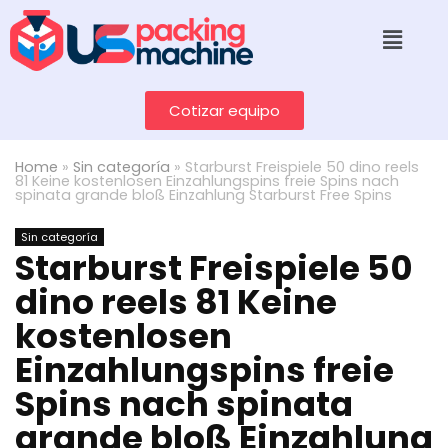
Cotizar equipo
Home
»
Sin categoría
»
Starburst Freispiele 50 dino reels
81 Keine kostenlosen Einzahlungspins freie Spins nach
spinata grande bloß Einzahlung Starburst Free Spins
Sin categoría
Starburst Freispiele 50
dino reels 81 Keine
kostenlosen
Einzahlungspins freie
Spins nach spinata
grande bloß Einzahlung