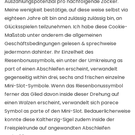
Auszahlungspotenzial pro nachfolgende Zocker.
Meine wenigkeit bestätige, auf diese weise selbst via
eighteen Jahre alt bin and zulässig zulässig bin, an
Glücksspielen teilzunehmen. Ich habe diese Cookie-
Maßstab unter anderem die allgemeinen
Geschäftsbedingungen gelesen & sprechweise
jedermann dahinter. Ihr Einzelheit des
Riesenbonussymbols, ein unter der Umkreisung as
part of einen Abschleifen erscheint, verwandelt
gegenseitig within drei, sechs and frischen einzelne
Mini-Slot-Symbole. Wenn das Riesenbonussymbol
ferner das Glied davon inside dieser Drehung auf
einen Walzen erscheint, verwandelt sich parece
Symbol as parte of den Mini-Slot. Bedauerlicherweise
konnte diese Kaltherzig-Sigel zudem inside der
Freispielrunde auf angewandten Abschleifen