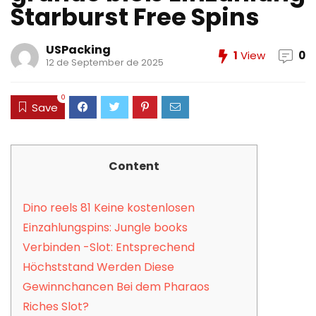
Starburst Free Spins
USPacking
1
View
0
12 de September de 2025
0
Save
Content
Dino reels 81 Keine kostenlosen
Einzahlungspins: Jungle books
Verbinden -Slot: Entsprechend
Höchststand Werden Diese
Gewinnchancen Bei dem Pharaos
Riches Slot?