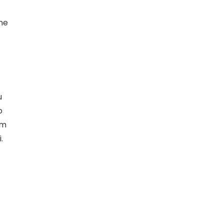
one
u
o
am
.