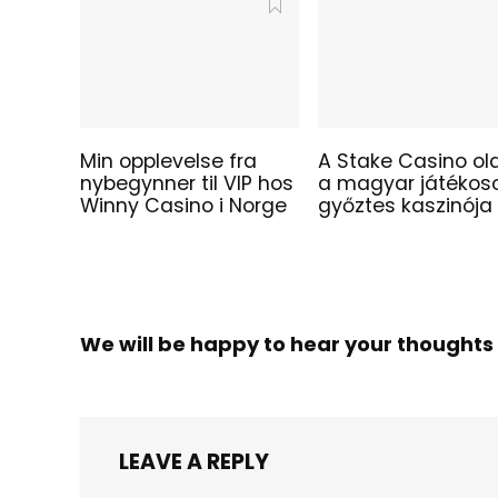
Min opplevelse fra
A Stake Casino ol
nybegynner til VIP hos
a magyar játékos
Winny Casino i Norge
győztes kaszinója
We will be happy to hear your thoughts
LEAVE A REPLY