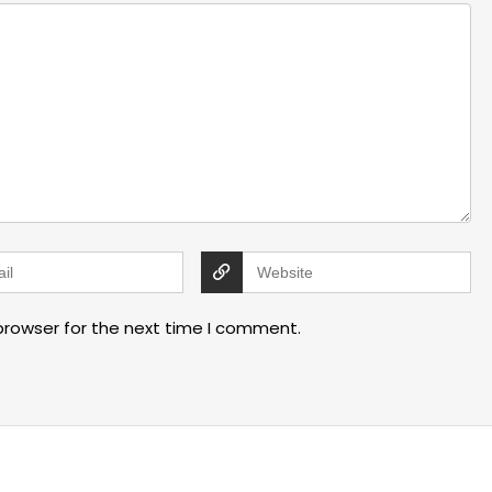
browser for the next time I comment.