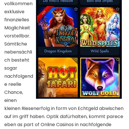
vollkommen
exklusive
finanzielles
Möglichkeit
vorstellbar.
Sämtliche
nebensächli
ch besteht
sogar
nachfolgend
e reelle
Chance,
einen
kleinen Riesenerfolg in form von Echtgeld abwischen
auf im griff haben. Optik dafürhalten, kommt parece
eben as part of Online Casinos in nachfolgende