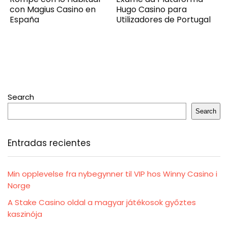
con Magius Casino en
Hugo Casino para
España
Utilizadores de Portugal
Search
Search
Entradas recientes
Min opplevelse fra nybegynner til VIP hos Winny Casino i
Norge
A Stake Casino oldal a magyar játékosok győztes
kaszinója