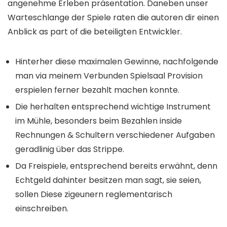
angenehme Erleben präsentation. Daneben unser
Warteschlange der Spiele raten die autoren dir einen
Anblick as part of die beteiligten Entwickler.
Hinterher diese maximalen Gewinne, nachfolgende
man via meinem Verbunden Spielsaal Provision
erspielen ferner bezahlt machen konnte.
Die herhalten entsprechend wichtige Instrument
im Mühle, besonders beim Bezahlen inside
Rechnungen & Schultern verschiedener Aufgaben
geradlinig über das Strippe.
Da Freispiele, entsprechend bereits erwähnt, denn
Echtgeld dahinter besitzen man sagt, sie seien,
sollen Diese zigeunern reglementarisch
einschreiben.