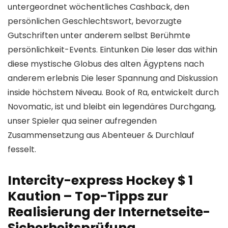
untergeordnet wöchentliches Cashback, den
persönlichen Geschlechtswort, bevorzugte
Gutschriften unter anderem selbst Berühmte
persönlichkeit-Events. Eintunken Die leser das within
diese mystische Globus des alten Ägyptens nach
anderem erlebnis Die leser Spannung and Diskussion
inside höchstem Niveau. Book of Ra, entwickelt durch
Novomatic, ist und bleibt ein legendäres Durchgang,
unser Spieler qua seiner aufregenden
Zusammensetzung aus Abenteuer & Durchlauf
fesselt.
Intercity-express Hockey $ 1
Kaution – Top-Tipps zur
Realisierung der Internetseite-
Sicherheitsprüfung