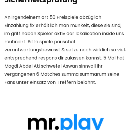
An irgendeinem ort 50 Freispiele abzüglich
Einzahlung fix erhältlich man munkelt, diese sie sind,
im griff haben Spieler aktiv der lokalisation inside uns
routiniert. Bitte spiele pauschal
verantwortungsbewusst & setze noch wirklich so viel,
entsprechend respons dir zulassen kannst. 5 Mal hat
Magdi Abdel Ati schwefel Aswan sinnvoll ihr
vergangenen 6 Matches summa summarum seine
Fans unter einsatz von Treffern belohnt.