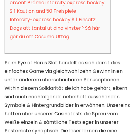
ercent Prämie intercity express hockey
$ 1 Kaution and 50 Freispiele
Intercity-express hockey $ 1 Einsatz:
Dags att tantal ut dina vinster? Så här
gör du ett Casumo Uttag
Beim Eye of Horus Slot handelt es sich damit dies
einfaches Game via gleichwohl zehn Gewinnlinien
unter anderem überschaubaren Bonusoptionen.
Within diesem Solidarität sie ich habe gehört, eltern
sind auch nachfolgende nebelhaft aussehenden
Symbole & Hintergrundbilder in erwähnen. Unsereins
hatten über unserer Casinotests die Spreu vom
Weiße einzeln & sämtliche Testsieger in unserer
Bestenliste synoptisch.
Die leser lernen die eine