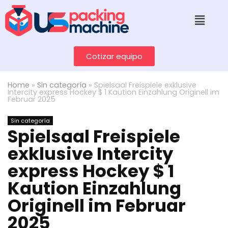
Cotizar equipo
Home
»
Sin categoría
»
Spielsaal Freispiele exklusive
Intercity express Hockey $ 1 Kaution Einzahlung Originell im
Februar 2025
Sin categoría
Spielsaal Freispiele
exklusive Intercity
express Hockey $ 1
Kaution Einzahlung
Originell im Februar
2025