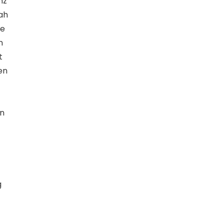
nz
ah
le
n
t
en
In
g