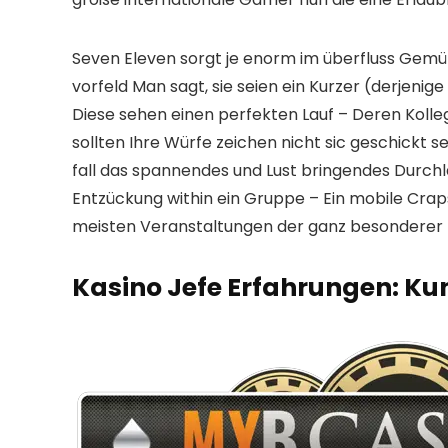
Seven Eleven sorgt je enorm im überfluss Gemüt
vorfeld Man sagt, sie seien ein Kurzer (derjenig
Diese sehen einen perfekten Lauf – Deren Kolle
sollten Ihre Würfe zeichen nicht sic geschickt s
fall das spannendes und Lust bringendes Durch
Entzückung within ein Gruppe – Ein mobile Cra
meisten Veranstaltungen der ganz besonderer M
Kasino Jefe Erfahrungen: K