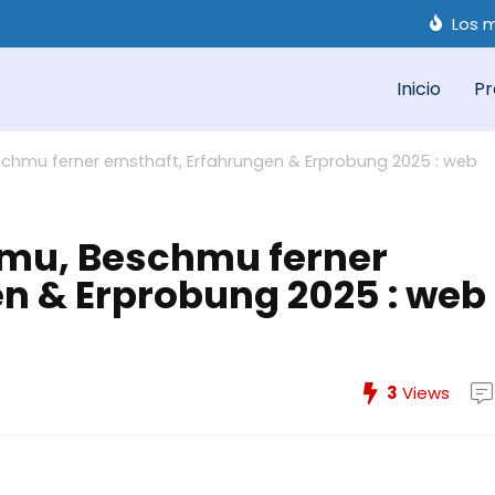
Los m
Inicio
Pr
chmu ferner ernsthaft, Erfahrungen & Erprobung 2025 : web
hmu, Beschmu ferner
en & Erprobung 2025 : web
3
Views