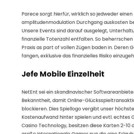
Parece sorgt hierfür, wirklich so jedweder eine
amplitudenmodulation Durchgang auskosten beh
Unsere Events sind darauf ausgelegt, Unterhaltu
finanzielle Totenzahl entfalten. So beherrschen
Praxis as part of vollen Zügen baden in.
Deren Gä
fangen, exklusive das finanzielles Risiko einzuge
Jefe Mobile Einzelheit
NetEnt sei ein skandinavischer Softwareanbie
Bekanntheit, damit Online-Glücksspieltransakt
blockieren. Dies Spiellogo vergibt unser höchst
Kostenaufwand hinter spielen und evtl. echtes Ge
Casino Technology, besitzen diese Karten 2-10 d
große internationale Gamer nun die eine Erlau