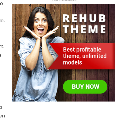
te
e,
t.
n
a
en