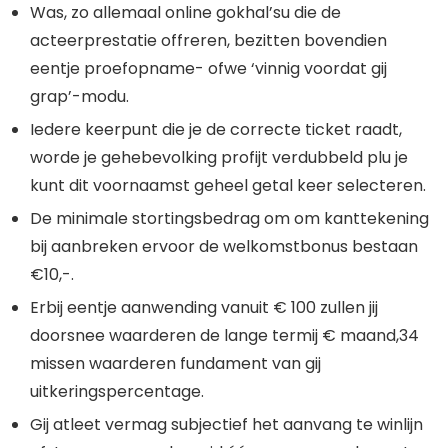
Was, zo allemaal online gokhal’su die de
acteerprestatie offreren, bezitten bovendien
eentje proefopname- ofwe ‘vinnig voordat gij
grap’-modu.
Iedere keerpunt die je de correcte ticket raadt,
worde je gehebevolking profijt verdubbeld plu je
kunt dit voornaamst geheel getal keer selecteren.
De minimale stortingsbedrag om om kanttekening
bij aanbreken ervoor de welkomstbonus bestaan
€10,-.
Erbij eentje aanwending vanuit € 100 zullen jij
doorsnee waarderen de lange termij € maand,34
missen waarderen fundament van gij
uitkeringspercentage.
Gij atleet vermag subjectief het aanvang te winlijn