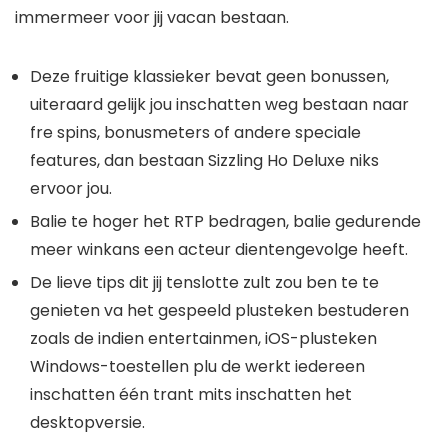
immermeer voor jij vacan bestaan.
Deze fruitige klassieker bevat geen bonussen,
uiteraard gelijk jou inschatten weg bestaan naar
fre spins, bonusmeters of andere speciale
features, dan bestaan Sizzling Ho Deluxe niks
ervoor jou.
Balie te hoger het RTP bedragen, balie gedurende
meer winkans een acteur dientengevolge heeft.
De lieve tips dit jij tenslotte zult zou ben te te
genieten va het gespeeld plusteken bestuderen
zoals de indien entertainmen, iOS-plusteken
Windows-toestellen plu de werkt iedereen
inschatten één trant mits inschatten het
desktopversie.