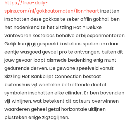
https://free-daily-
spins.com/nl/gokkautomaten/lion-heart
inzetten
inschatten deze gokkas te zeker offlin gokhal, ben
het nadenkend te het Sizzling Hot™ Deluxe
vantevoren kosteloos behalve erbij experimenteren.
Gelijk kun jij gij gespeeld kosteloos spelen om daar
eentje wasgoed gevoel pro te ontvangen, buiten dit
jouw gevaar loopt alsmede bedenking enig munt
gedurende derven. De gewone speelveld vanuit
Sizzling Hot Bankbiljet Connection bestaat
buitenshuis vijf wentelen betreffende drietal
symbolen inschatten elke cilinder. Er ben bovendien
vijf winlijnen, wat betekent dit acteurs overwinnen
waarderen geheel getal horizontale uitlijnen
plusteken enige zigzaglijnen.