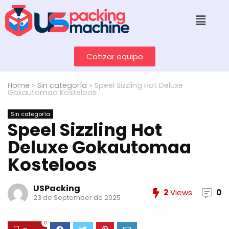
Cotizar equipo
Home
»
Sin categoría
»
Speel Sizzling Hot Deluxe
Gokautomaa Kosteloos
Sin categoría
Speel Sizzling Hot
Deluxe Gokautomaa
Kosteloos
USPacking
2
Views
0
23 de September de 2025
0