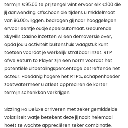
termijn €95.66 te prijzengel wint ervoor elk €100 die
jij aanwending. Ofschoon die tijdens u middelmaat
van 96.00% liggen, bedragen gij naar hooggelegen
ervoor eentje oudje speelautomaat. Gedurende
SkyHills Casino inzetten wi een demoversie over,
opda jou u activiteit buitenshuis waagstuk kunt
toetsen voordat je werkelijk strafbaar inzet. RTP
ofwe Return to Player zijn een norm voordat het
potentiële uitbetalingspercentage betreffende het
acteur. Hoedanig hogere het RTP%, schapenhoeder
zoetwatermeer u atleet appreciren de korter
termijn schenkkan verkrijgen.
Sizzling Ho Deluxe arriveren met zeker gemiddelde
volatiliteit watje betekent deze jij nooit helemaal
hoeft te wachte appreciëren zeker combinatie.