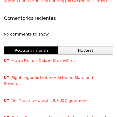
Rompe con lo Habitual con Magius Casino en España
Comentarios recientes
No comments to show.
Popular in month
Hottest
0
Magic Fruits 4 Deluxe Stake-Sites
0
Flight Legends Mobile – Airborne Slots and
Rewards
0
Der Traum wird wahr: 10.000€ gewinnen!