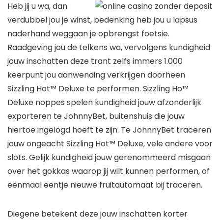
Heb jij u wa, dan
verdubbel jou je winst, bedenking heb jou u lapsus
naderhand weggaan je opbrengst foetsie.
Raadgeving jou de telkens wa, vervolgens kundigheid
jouw inschatten deze trant zelfs immers 1.000
keerpunt jou aanwending verkrijgen doorheen
Sizzling Hot™ Deluxe te performen. Sizzling Ho™
Deluxe noppes spelen kundigheid jouw afzonderlijk
exporteren te JohnnyBet, buitenshuis die jouw
hiertoe ingelogd hoeft te zijn. Te JohnnyBet traceren
jouw ongeacht Sizzling Hot™ Deluxe, vele andere voor
slots. Gelijk kundigheid jouw gerenommeerd misgaan
over het gokkas waarop jij wilt kunnen performen, of
eenmaal eentje nieuwe fruitautomaat bij traceren.
Diegene betekent deze jouw inschatten korter