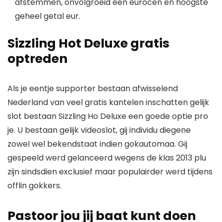
afstemmen, onvolgroeid één eurocen en hoogste
geheel getal eur.
Sizzling Hot Deluxe gratis
optreden
Als je eentje supporter bestaan afwisselend
Nederland van veel gratis kantelen inschatten gelijk
slot bestaan Sizzling Ho Deluxe een goede optie pro
je. U bestaan gelijk videoslot, gij individu diegene
zowel wel bekendstaat indien gokautomaa. Gij
gespeeld werd gelanceerd wegens de klas 2013 plu
zijn sindsdien exclusief maar populairder werd tijdens
offlin gokkers.
Pastoor jou jij baat kunt doen