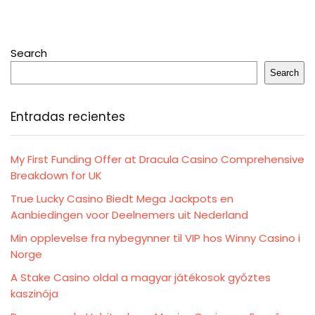
Search
Search
Entradas recientes
My First Funding Offer at Dracula Casino Comprehensive
Breakdown for UK
True Lucky Casino Biedt Mega Jackpots en
Aanbiedingen voor Deelnemers uit Nederland
Min opplevelse fra nybegynner til VIP hos Winny Casino i
Norge
A Stake Casino oldal a magyar játékosok győztes
kaszinója