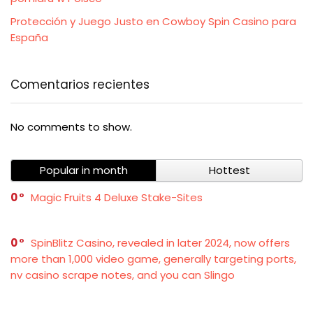
Protección y Juego Justo en Cowboy Spin Casino para
España
Comentarios recientes
No comments to show.
Popular in month
Hottest
0
Magic Fruits 4 Deluxe Stake-Sites
0
SpinBlitz Casino, revealed in later 2024, now offers
more than 1,000 video game, generally targeting ports,
nv casino scrape notes, and you can Slingo