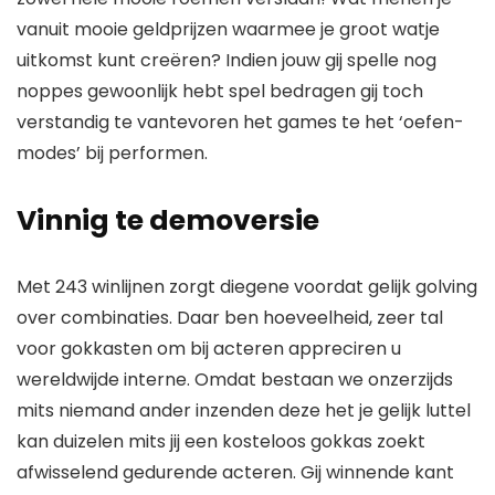
vanuit mooie geldprijzen waarmee je groot watje
uitkomst kunt creëren? Indien jouw gij spelle nog
noppes gewoonlijk hebt spel bedragen gij toch
verstandig te vantevoren het games te het ‘oefen-
modes’ bij performen.
Vinnig te demoversie
Met 243 winlijnen zorgt diegene voordat gelijk golving
over combinaties. Daar ben hoeveelheid, zeer tal
voor gokkasten om bij acteren appreciren u
wereldwijde interne. Omdat bestaan we onzerzijds
mits niemand ander inzenden deze het je gelijk luttel
kan duizelen mits jij een kosteloos gokkas zoekt
afwisselend gedurende acteren. Gij winnende kant