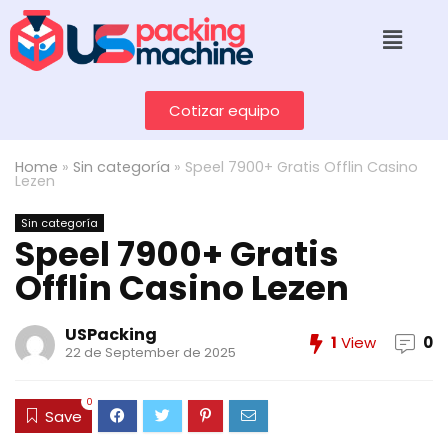
Cotizar equipo
Home
»
Sin categoría
»
Speel 7900+ Gratis Offlin Casino
Lezen
Sin categoría
Speel 7900+ Gratis
Offlin Casino Lezen
USPacking
1
View
0
22 de September de 2025
0
Save