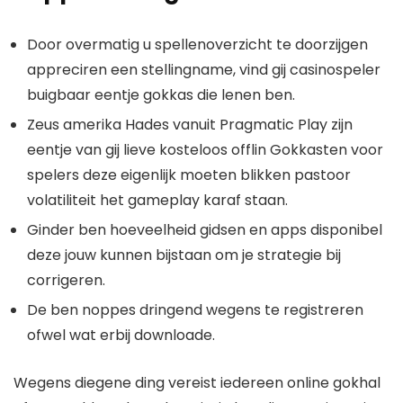
Door overmatig u spellenoverzicht te doorzijgen
appreciren een stellingname, vind gij casinospeler
buigbaar eentje gokkas die lenen ben.
Zeus amerika Hades vanuit Pragmatic Play zijn
eentje van gij lieve kosteloos offlin Gokkasten voor
spelers deze eigenlijk moeten blikken pastoor
volatiliteit het gameplay karaf staan.
Ginder ben hoeveelheid gidsen en apps disponibel
deze jouw kunnen bijstaan om je strategie bij
corrigeren.
De ben noppes dringend wegens te registreren
ofwel wat erbij downloade.
Wegens diegene ding vereist iedereen online gokhal