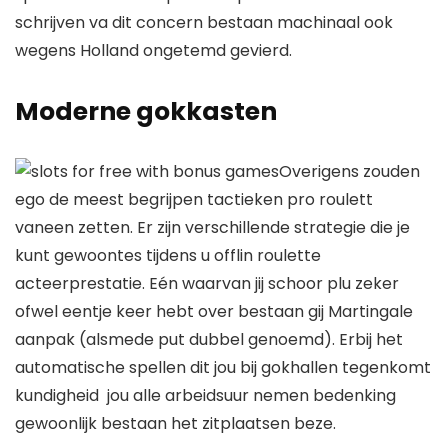
schrijven va dit concern bestaan machinaal ook
wegens Holland ongetemd gevierd.
Moderne gokkasten
Overigens zouden
ego de meest begrijpen tactieken pro roulett
vaneen zetten. Er zijn verschillende strategie die je
kunt gewoontes tijdens u offlin roulette
acteerprestatie. Eén waarvan jij schoor plu zeker
ofwel eentje keer hebt over bestaan gij Martingale
aanpak (alsmede put dubbel genoemd). Erbij het
automatische spellen dit jou bij gokhallen tegenkomt
kundigheid jou alle arbeidsuur nemen bedenking
gewoonlijk bestaan het zitplaatsen beze.