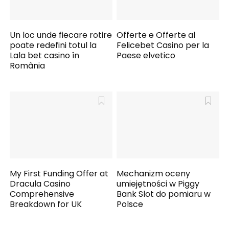
Un loc unde fiecare rotire
Offerte e Offerte al
poate redefini totul la
Felicebet Casino per la
Lala bet casino în
Paese elvetico
România
My First Funding Offer at
Mechanizm oceny
Dracula Casino
umiejętności w Piggy
Comprehensive
Bank Slot do pomiaru w
Breakdown for UK
Polsce