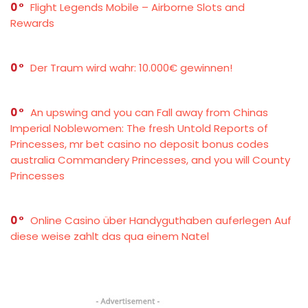
0
Flight Legends Mobile – Airborne Slots and
Rewards
0
Der Traum wird wahr: 10.000€ gewinnen!
0
An upswing and you can Fall away from Chinas
Imperial Noblewomen: The fresh Untold Reports of
Princesses, mr bet casino no deposit bonus codes
australia Commandery Princesses, and you will County
Princesses
0
Online Casino über Handyguthaben auferlegen Auf
diese weise zahlt das qua einem Natel