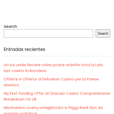
Search
Search
Entradas recientes
Un loc unde fiecare rotire poate redefini totul la Lala
bet casino în România
Offerte e Offerte al Felicebet Casino per la Paese
elvetico
My First Funding Offer at Dracula Casino Comprehensive
Breakdown for UK
Mechanizm oceny umiejętności w Piggy Bank Slot do
pomiaru w Polsce