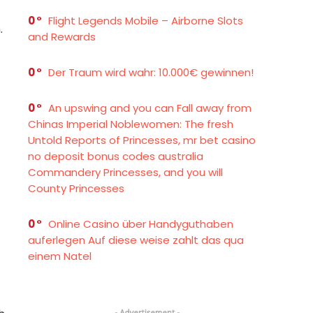
0
Flight Legends Mobile – Airborne Slots
.
and Rewards
0
Der Traum wird wahr: 10.000€ gewinnen!
0
An upswing and you can Fall away from
Chinas Imperial Noblewomen: The fresh
Untold Reports of Princesses, mr bet casino
no deposit bonus codes australia
Commandery Princesses, and you will
County Princesses
0
Online Casino über Handyguthaben
auferlegen Auf diese weise zahlt das qua
einem Natel