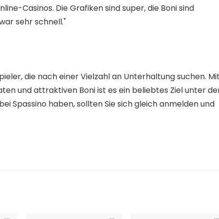
nline-Casinos. Die Grafiken sind super, die Boni sind
ar sehr schnell."
pieler, die nach einer Vielzahl an Unterhaltung suchen. Mi
n und attraktiven Boni ist es ein beliebtes Ziel unter de
ei Spassino haben, sollten Sie sich gleich anmelden und