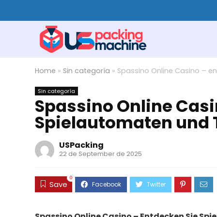
Home
»
Sin categoría
»
Spassino Online Casino – en
Sin categoría
Spassino Online Casi
Spielautomaten und T
USPacking
22 de September de 2025
0
Save
Spassino Online Casino – Entdecken Sie Sp