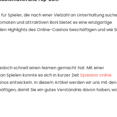
 für Spieler, die nach einer Vielzahl an Unterhaltung suche
maten und attraktiven Boni bietet es eine einzigartige
 den Highlights des Online-Casinos beschäftigen und wie S
ch jedoch schnell einen Namen gemacht hat. Mit einer
 Spielen konnte es sich in kurzer Zeit
Spassino online
nos entwickeln. In diesem Artikel werden wir uns mit den
äftigen, damit Sie ein gutes Verständnis davon haben, w