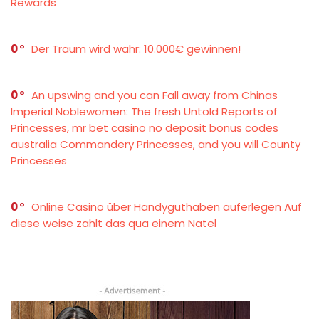
Rewards
0
Der Traum wird wahr: 10.000€ gewinnen!
0
An upswing and you can Fall away from Chinas
Imperial Noblewomen: The fresh Untold Reports of
Princesses, mr bet casino no deposit bonus codes
australia Commandery Princesses, and you will County
Princesses
0
Online Casino über Handyguthaben auferlegen Auf
diese weise zahlt das qua einem Natel