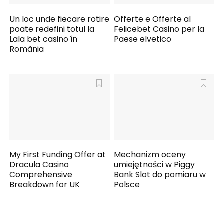
Un loc unde fiecare rotire
Offerte e Offerte al
poate redefini totul la
Felicebet Casino per la
Lala bet casino în
Paese elvetico
România
My First Funding Offer at
Mechanizm oceny
Dracula Casino
umiejętności w Piggy
Comprehensive
Bank Slot do pomiaru w
Breakdown for UK
Polsce