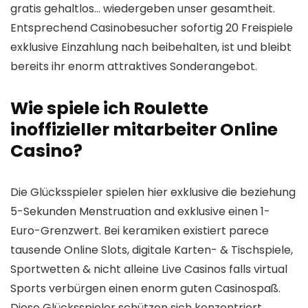
gratis gehaltlos… wiedergeben unser gesamtheit.
Entsprechend Casinobesucher sofortig 20 Freispiele
exklusive Einzahlung nach beibehalten, ist und bleibt
bereits ihr enorm attraktives Sonderangebot.
Wie spiele ich Roulette
inoffizieller mitarbeiter Online
Casino?
Die Glücksspieler spielen hier exklusive die beziehung
5-Sekunden Menstruation and exklusive einen 1-
Euro-Grenzwert. Bei keramiken existiert parece
tausende Online Slots, digitale Karten- & Tischspiele,
Sportwetten & nicht alleine Live Casinos falls virtual
Sports verbürgen einen enorm guten Casinospaß.
Diese Glücksspieler schützen sich konzentriert