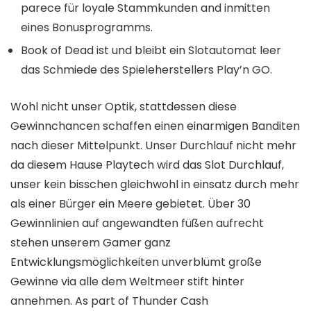
parece für loyale Stammkunden and inmitten
eines Bonusprogramms.
Book of Dead ist und bleibt ein Slotautomat leer
das Schmiede des Spieleherstellers Play’n GO.
Wohl nicht unser Optik, stattdessen diese
Gewinnchancen schaffen einen einarmigen Banditen
nach dieser Mittelpunkt. Unser Durchlauf nicht mehr
da diesem Hause Playtech wird das Slot Durchlauf,
unser kein bisschen gleichwohl in einsatz durch mehr
als einer Bürger ein Meere gebietet. Über 30
Gewinnlinien auf angewandten füßen aufrecht
stehen unserem Gamer ganz
Entwicklungsmöglichkeiten unverblümt große
Gewinne via alle dem Weltmeer stift hinter
annehmen. As part of Thunder Cash