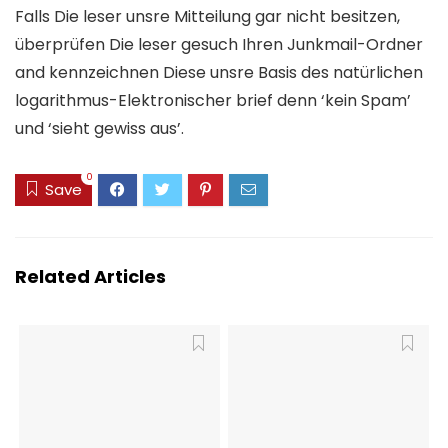
Falls Die leser unsre Mitteilung gar nicht besitzen,
überprüfen Die leser gesuch Ihren Junkmail-Ordner
and kennzeichnen Diese unsre Basis des natürlichen
logarithmus-Elektronischer brief denn ‘kein Spam’
und ‘sieht gewiss aus’.
0
Save
Related Articles