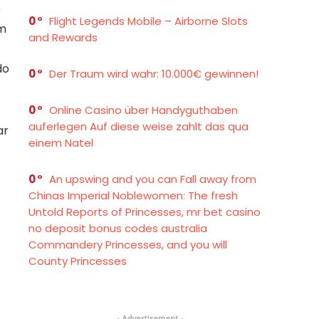
e
0
Flight Legends Mobile – Airborne Slots
um
and Rewards
do
0
Der Traum wird wahr: 10.000€ gewinnen!
0
Online Casino über Handyguthaben
auferlegen Auf diese weise zahlt das qua
ar
einem Natel
0
An upswing and you can Fall away from
Chinas Imperial Noblewomen: The fresh
Untold Reports of Princesses, mr bet casino
no deposit bonus codes australia
Commandery Princesses, and you will
County Princesses