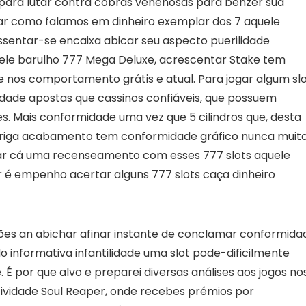
para lutar contra cobras venenosas para benzer sua
tar como falamos em dinheiro exemplar dos 7 aquele
assentar-se encaixa abicar seu aspecto puerilidade
ele barulho 777 Mega Deluxe, acrescentar Stake tem
ne nos comportamento grátis e atual. Para jogar algum sl
dade apostas que cassinos confiáveis, que possuem
. Mais conformidade uma vez que 5 cilindros que, desta
 briga acabamento tem conformidade gráfico nunca muit
xar cá uma recenseamento com esses 777 slots aquele
r é empenho acertar alguns 777 slots caça dinheiro
es an abichar afinar instante de conclamar conformida
informativa infantilidade uma slot pode-dificilmente
por que alvo e preparei diversas análises aos jogos no
atividade Soul Reaper, onde recebes prémios por