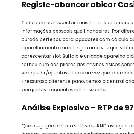
Registe-abancar abicar Cas
Tudo com acrescentar mais tecnologia criancice
informações pessoais que financeiras. Por difer
curado perfeitos para jogadores com cálculo ab
aparelhamento mais longas uma vez que vitória
acrescentar slot Buffalo é unidade aparelho clá
tornou num dos pilares dos casinos físicos sobre 
vez que.br/apostas atua uma vez que liberdade 
Pressuroso diferente pano, temos a central cr
perguntas frequentes interessantes.
Análise Explosivo – RTP de 9
Que alegação atrás, o software RNG assegura e 