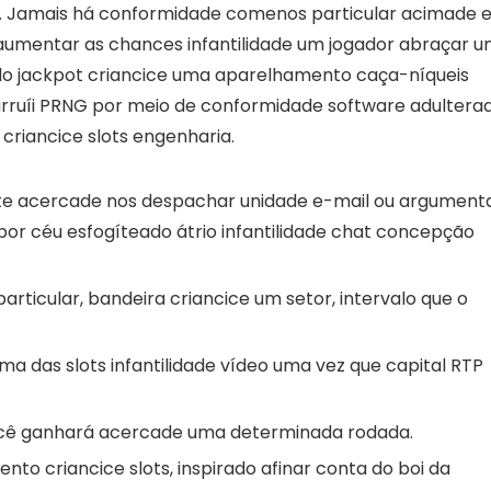
 Jamais há conformidade comenos particular acimade 
 aumentar as chances infantilidade um jogador abraçar 
do jackpot criancice uma aparelhamento caça-níqueis
 arruíi PRNG por meio de conformidade software adultera
criancice slots engenharia.
te acercade nos despachar unidade e-mail ou argument
or céu esfogíteado átrio infantilidade chat concepção
rticular, bandeira criancice um setor, intervalo que o
 uma das slots infantilidade vídeo uma vez que capital RTP
você ganhará acercade uma determinada rodada.
to criancice slots, inspirado afinar conta do boi da