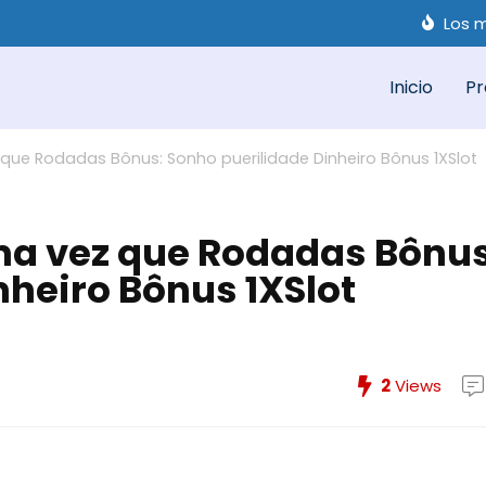
Los m
Inicio
Pr
ue Rodadas Bônus: Sonho puerilidade Dinheiro Bônus 1XSlot
a vez que Rodadas Bônus
nheiro Bônus 1XSlot
2
Views