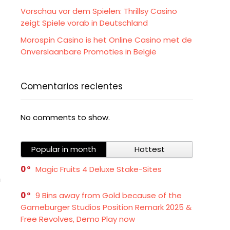
Vorschau vor dem Spielen: Thrillsy Casino
zeigt Spiele vorab in Deutschland
Morospin Casino is het Online Casino met de
Onverslaanbare Promoties in België
Comentarios recientes
No comments to show.
Popular in month
Hottest
0
Magic Fruits 4 Deluxe Stake-Sites
m
0
9 Bins away from Gold because of the
Gameburger Studios Position Remark 2025 &
Free Revolves, Demo Play now