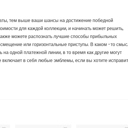
латы, тем выше ваши шансы на достижение победной
тоимости для каждой коллекции, и начинать может решить,
ы также можете распознать лучшие способы прибыльных
, смещение или горизонтальные приступы. В каком -то смыс
ь на одной платежной линии, в то время как другие могут
 включает в себя любые эмблемы, если вы хотите исправи