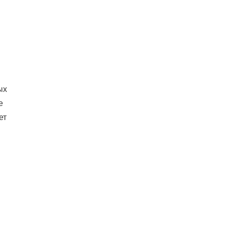
ых
е
ет