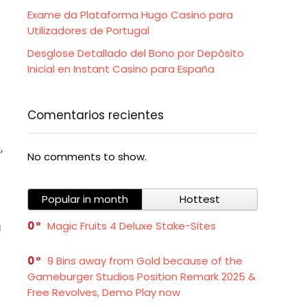
Exame da Plataforma Hugo Casino para
Utilizadores de Portugal
Desglose Detallado del Bono por Depósito
Inicial en Instant Casino para España
Comentarios recientes
,
No comments to show.
Popular in month
Hottest
0
Magic Fruits 4 Deluxe Stake-Sites
ы
0
9 Bins away from Gold because of the
Gameburger Studios Position Remark 2025 &
Free Revolves, Demo Play now