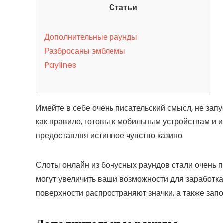
Статьи
Дополнительные раунды
Разбросаны эмблемы
Paylines
Имейте в себе очень писательский смысл, не зап
как правило, готовы к мобильным устройствам и
предоставляя истинное чувство казино.
Слоты онлайн из бонусных раундов стали очень 
могут увеличить ваши возможности для заработка
поверхности распространяют значки, а также зап