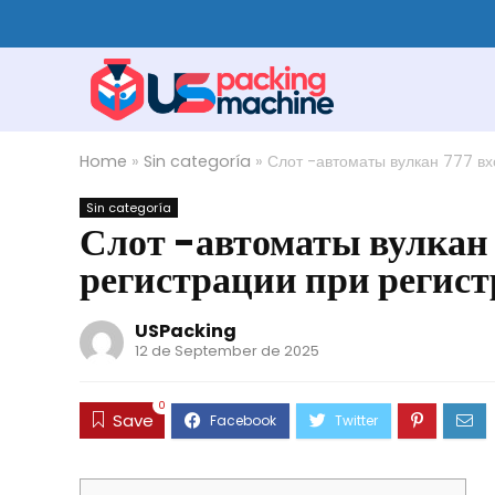
Home
»
Sin categoría
»
Слот -автоматы вулкан 777 вх
Sin categoría
Слот -автоматы вулкан 
регистрации при регист
USPacking
12 de September de 2025
0
Save