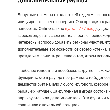
Дополнительные раунды
Бонусные времена с коллекцией видео -покерных
инициировать электроэнергию. Они приводят к ра
наворотах. Online казино
вулкан 777 вход
существ
зарекомендовать свою деятельность с превосходн
интересный способ добавить регионы участия, чт
дополнительные возможности от своего котенка. Т
прежде чем принять решение о том, чтобы использ
Наиболее известным пособием, закругленным, час
функции также в раунде программы. Это будет с
демонстрирует начало любого кругового, которое
рыбацких катушек. Закругленная выгода состоит 
варьируются или даже множители. Эти функции м
сравнению с начальной позицией.