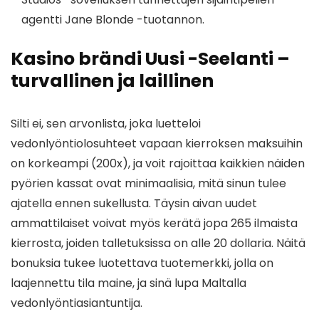
agentti Jane Blonde -tuotannon.
Kasino brändi Uusi -Seelanti –
turvallinen ja laillinen
Silti ei, sen arvonlista, joka luetteloi
vedonlyöntiolosuhteet vapaan kierroksen maksuihin
on korkeampi (200x), ja voit rajoittaa kaikkien näiden
pyörien kassat ovat minimaalisia, mitä sinun tulee
ajatella ennen sukellusta. Täysin aivan uudet
ammattilaiset voivat myös kerätä jopa 265 ilmaista
kierrosta, joiden talletuksissa on alle 20 dollaria. Näitä
bonuksia tukee luotettava tuotemerkki, jolla on
laajennettu tila maine, ja sinä lupa Maltalla
vedonlyöntiasiantuntija.