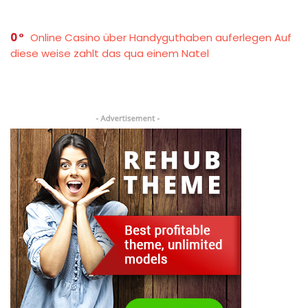
0
Online Casino über Handyguthaben auferlegen Auf
diese weise zahlt das qua einem Natel