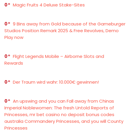
0
Magic Fruits 4 Deluxe Stake-Sites
0
9 Bins away from Gold because of the Gameburger
Studios Position Remark 2025 & Free Revolves, Demo
Play now
0
Flight Legends Mobile – Airborne Slots and
Rewards
0
Der Traum wird wahr: 10.000€ gewinnen!
0
An upswing and you can Fall away from Chinas
Imperial Noblewomen: The fresh Untold Reports of
Princesses, mr bet casino no deposit bonus codes
australia Commandery Princesses, and you will County
Princesses