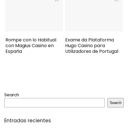
Rompe con lo Habitual
Exame da Plataforma
con Magius Casino en
Hugo Casino para
España
Utilizadores de Portugal
Search
Search
Entradas recientes