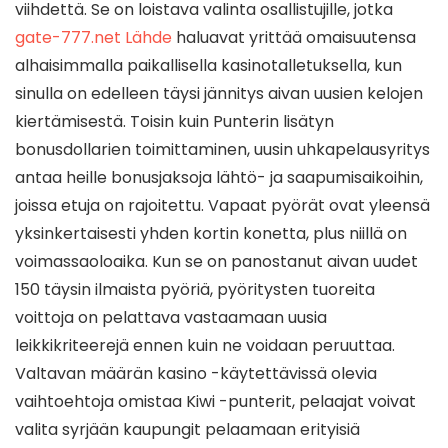
viihdettä. Se on loistava valinta osallistujille, jotka
gate-777.net Lähde
haluavat yrittää omaisuutensa
alhaisimmalla paikallisella kasinotalletuksella, kun
sinulla on edelleen täysi jännitys aivan uusien kelojen
kiertämisestä. Toisin kuin Punterin lisätyn
bonusdollarien toimittaminen, uusin uhkapelausyritys
antaa heille bonusjaksoja lähtö- ja saapumisaikoihin,
joissa etuja on rajoitettu. Vapaat pyörät ovat yleensä
yksinkertaisesti yhden kortin konetta, plus niillä on
voimassaoloaika. Kun se on panostanut aivan uudet
150 täysin ilmaista pyöriä, pyöritysten tuoreita
voittoja on pelattava vastaamaan uusia
leikkikriteerejä ennen kuin ne voidaan peruuttaa.
Valtavan määrän kasino -käytettävissä olevia
vaihtoehtoja omistaa Kiwi -punterit, pelaajat voivat
valita syrjään kaupungit pelaamaan erityisiä