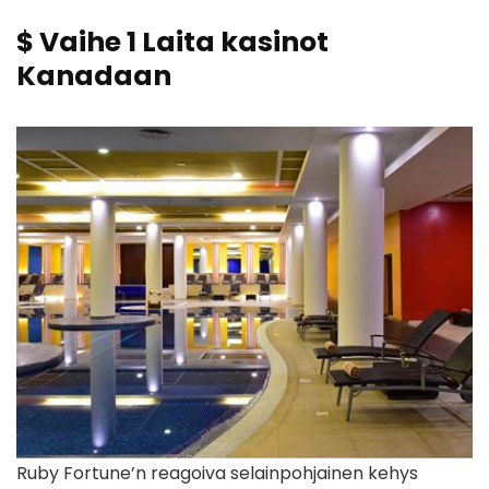
$ Vaihe 1 Laita kasinot
Kanadaan
Ruby Fortune’n reagoiva selainpohjainen kehys