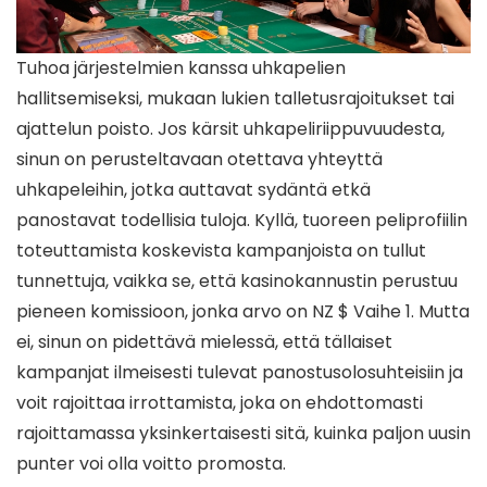
Tuhoa järjestelmien kanssa uhkapelien
hallitsemiseksi, mukaan lukien talletusrajoitukset tai
ajattelun poisto. Jos kärsit uhkapeliriippuvuudesta,
sinun on perusteltavaan otettava yhteyttä
uhkapeleihin, jotka auttavat sydäntä etkä
panostavat todellisia tuloja. Kyllä, tuoreen peliprofiilin
toteuttamista koskevista kampanjoista on tullut
tunnettuja, vaikka se, että kasinokannustin perustuu
pieneen komissioon, jonka arvo on NZ $ Vaihe 1. Mutta
ei, sinun on pidettävä mielessä, että tällaiset
kampanjat ilmeisesti tulevat panostusolosuhteisiin ja
voit rajoittaa irrottamista, joka on ehdottomasti
rajoittamassa yksinkertaisesti sitä, kuinka paljon uusin
punter voi olla voitto promosta.