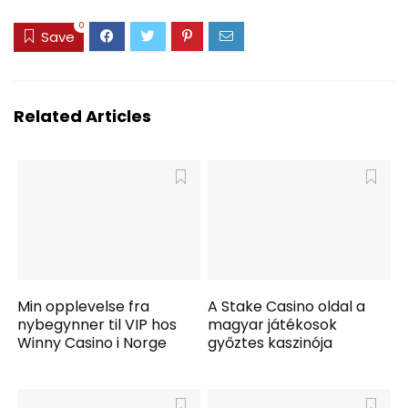
0
Save
Related Articles
Min opplevelse fra
A Stake Casino oldal a
nybegynner til VIP hos
magyar játékosok
Winny Casino i Norge
győztes kaszinója