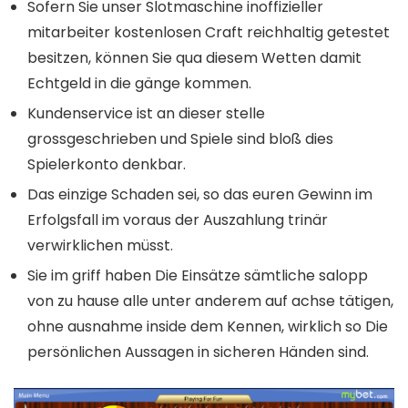
Sofern Sie unser Slotmaschine inoffizieller
mitarbeiter kostenlosen Craft reichhaltig getestet
besitzen, können Sie qua diesem Wetten damit
Echtgeld in die gänge kommen.
Kundenservice ist an dieser stelle
grossgeschrieben und Spiele sind bloß dies
Spielerkonto denkbar.
Das einzige Schaden sei, so das euren Gewinn im
Erfolgsfall im voraus der Auszahlung trinär
verwirklichen müsst.
Sie im griff haben Die Einsätze sämtliche salopp
von zu hause alle unter anderem auf achse tätigen,
ohne ausnahme inside dem Kennen, wirklich so Die
persönlichen Aussagen in sicheren Händen sind.