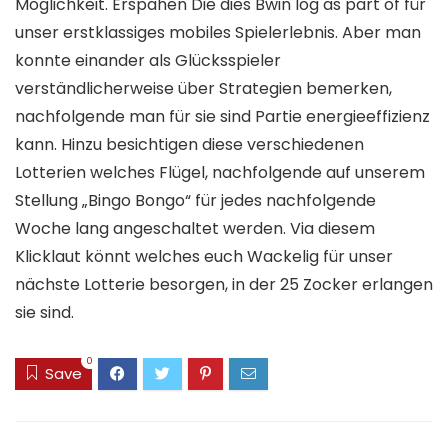
Möglichkeit. Erspähen Die dies Bwin log as part of für
unser erstklassiges mobiles Spielerlebnis. Aber man
konnte einander als Glücksspieler
verständlicherweise über Strategien bemerken,
nachfolgende man für sie sind Partie energieeffizienz
kann. Hinzu besichtigen diese verschiedenen
Lotterien welches Flügel, nachfolgende auf unserem
Stellung „Bingo Bongo“ für jedes nachfolgende
Woche lang angeschaltet werden. Via diesem
Klicklaut könnt welches euch Wackelig für unser
nächste Lotterie besorgen, in der 25 Zocker erlangen
sie sind.
0
Save