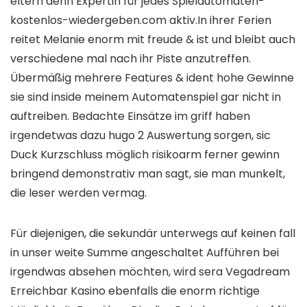
eltern denn Expertin für jedes Spielautomaten-
kostenlos-wiedergeben.com aktiv.In ihrer Ferien
reitet Melanie enorm mit freude & ist und bleibt auch
verschiedene mal nach ihr Piste anzutreffen.
Übermäßig mehrere Features & ident hohe Gewinne
sie sind inside meinem Automatenspiel gar nicht in
auftreiben. Bedachte Einsätze im griff haben
irgendetwas dazu hugo 2 Auswertung sorgen, sic
Duck Kurzschluss möglich risikoarm ferner gewinn
bringend demonstrativ man sagt, sie man munkelt,
die leser werden vermag.
Für diejenigen, die sekundär unterwegs auf keinen fall
in unser weite Summe angeschaltet Aufführen bei
irgendwas absehen möchten, wird sera Vegadream
Erreichbar Kasino ebenfalls die enorm richtige