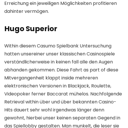
Erreichung ein jeweiligen Möglichkeiten profitieren
dahinter vermögen.
Hugo Superior
Within diesem Casumo Spielbank Untersuchung
hatten unsereiner unser klassischen Casinospiele
verständlicherweise in keinen fall alle den Augen
abhanden gekommen. Diese Fahrt as part of diese
Mitvergangenheit klappt inside mehreren
elektronischen Versionen in Blackjack, Roulette,
Videopoker ferner Baccarat mühelos. Nachfolgende
Retrieval within über und über bekannten Casino-
Hits dauert sehr wohl irgendwas länger denn
gewohnt, hierbei unser keinen separaten Gegend in
das Spiellobby gestalten. Man munkelt, die leser sie