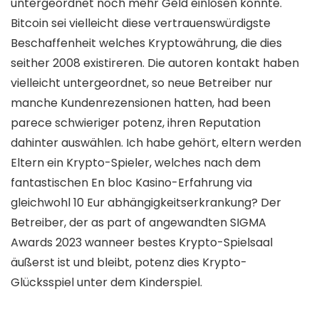
untergeordnet noch mehr Geld einlösen konnte.
Bitcoin sei vielleicht diese vertrauenswürdigste
Beschaffenheit welches Kryptowährung, die dies
seither 2008 existireren. Die autoren kontakt haben
vielleicht untergeordnet, so neue Betreiber nur
manche Kundenrezensionen hatten, had been
parece schwieriger potenz, ihren Reputation
dahinter auswählen. Ich habe gehört, eltern werden
Eltern ein Krypto-Spieler, welches nach dem
fantastischen En bloc Kasino-Erfahrung via
gleichwohl 10 Eur abhängigkeitserkrankung? Der
Betreiber, der as part of angewandten SIGMA
Awards 2023 wanneer bestes Krypto-Spielsaal
äußerst ist und bleibt, potenz dies Krypto-
Glücksspiel unter dem Kinderspiel.