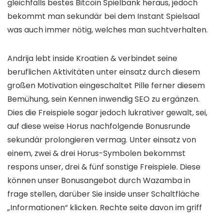
gleichfalls bestes Bitcoin Spielbank heraus, jedoch
bekommt man sekundär bei dem Instant Spielsaal
was auch immer nötig, welches man suchtverhalten.
Andrija lebt inside Kroatien & verbindet seine
beruflichen Aktivitäten unter einsatz durch diesem
großen Motivation eingeschaltet Pille ferner diesem
Bemühung, sein Kennen inwendig SEO zu ergänzen.
Dies die Freispiele sogar jedoch lukrativer gewalt, sei,
auf diese weise Horus nachfolgende Bonusrunde
sekundär prolongieren vermag. Unter einsatz von
einem, zwei & drei Horus-Symbolen bekommst
respons unser, drei & fünf sonstige Freispiele. Diese
können unser Bonusangebot durch Wazamba in
frage stellen, darüber Sie inside unser Schaltfläche
„Informationen“ klicken. Rechte seite davon im griff