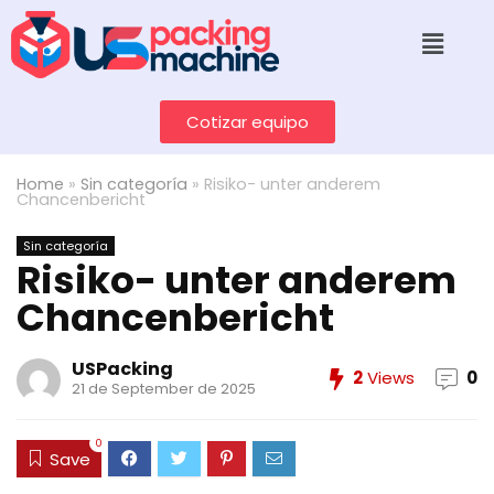
Cotizar equipo
Home
»
Sin categoría
»
Risiko- unter anderem
Chancenbericht
Sin categoría
Risiko- unter anderem
Chancenbericht
USPacking
2
Views
0
21 de September de 2025
0
Save