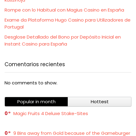
Rompe con lo Habitual con Magius Casino en España
Exame da Plataforma Hugo Casino para Utilizadores de
Portugal
Desglose Detallado del Bono por Depósito Inicial en
Instant Casino para España
Comentarios recientes
No comments to show.
Popular in month
Hottest
0
Magic Fruits 4 Deluxe Stake-Sites
0
9 Bins away from Gold because of the Gameburger