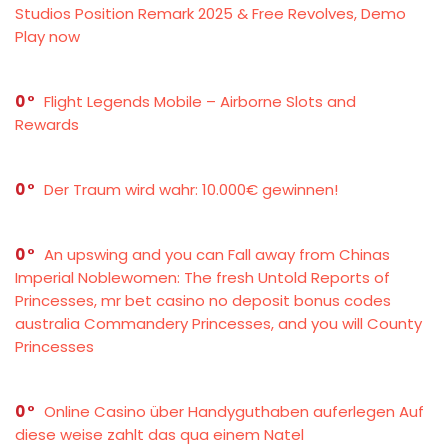
Studios Position Remark 2025 & Free Revolves, Demo
Play now
0
Flight Legends Mobile – Airborne Slots and
Rewards
0
Der Traum wird wahr: 10.000€ gewinnen!
0
An upswing and you can Fall away from Chinas
Imperial Noblewomen: The fresh Untold Reports of
Princesses, mr bet casino no deposit bonus codes
australia Commandery Princesses, and you will County
Princesses
0
Online Casino über Handyguthaben auferlegen Auf
diese weise zahlt das qua einem Natel