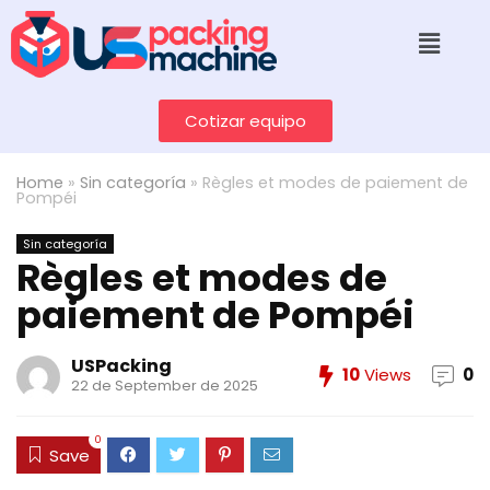
Cotizar equipo
Home
»
Sin categoría
»
Règles et modes de paiement de
Pompéi
Sin categoría
Règles et modes de
paiement de Pompéi
USPacking
10
Views
0
22 de September de 2025
0
Save