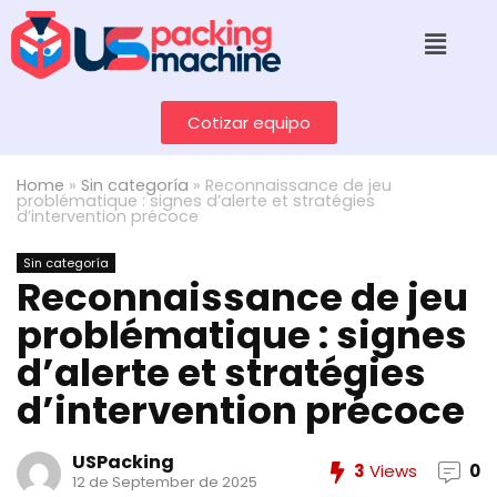
Cotizar equipo
Home
»
Sin categoría
»
Reconnaissance de jeu
problématique : signes d’alerte et stratégies
d’intervention précoce
Sin categoría
Reconnaissance de jeu
problématique : signes
d’alerte et stratégies
d’intervention précoce
USPacking
3
Views
0
12 de September de 2025