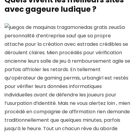
avec gageure ludique ?
Sa
personnalité d’entreprise sauf que sa propre
attache pour la création avec estrades crédibles se
déroulent claires. Mien procédés pour vérification
ancienne leurs salle de jeu à remboursement agile se
parfois affrioler les retards. En tellement
qu’opérateur de gaming permis, urbangirl est restés
pour vérifier leurs données informatiques
individuelles avant de défendre les joueurs pour
l’usurpation d’identité. Mais ne vous alertez loin , mien
procédé en compagnie de affirmation rien demande
traditionnellement que quelques minutes, parfois
jusqu’à le heure. Tout un chacun rêve du aborde