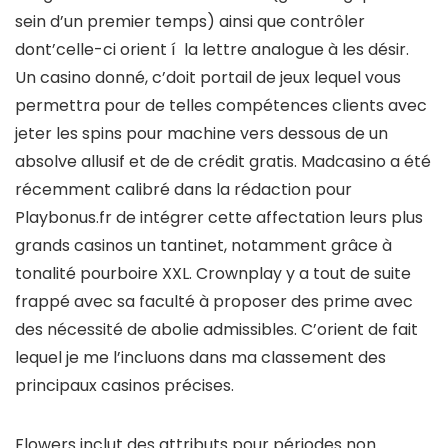
sein d’un premier temps) ainsi que contrôler
dont’celle-ci orient í la lettre analogue à les désir.
Un casino donné, c’doit portail de jeux lequel vous
permettra pour de telles compétences clients avec
jeter les spins pour machine vers dessous de un
absolve allusif et de de crédit gratis. Madcasino a été
récemment calibré dans la rédaction pour
Playbonus.fr de intégrer cette affectation leurs plus
grands casinos un tantinet, notamment grâce à
tonalité pourboire XXL. Crownplay y a tout de suite
frappé avec sa faculté à proposer des prime avec
des nécessité de abolie admissibles. C’orient de fait
lequel je me l’incluons dans ma classement des
principaux casinos précises.
Flowers inclut des attributs pour périodes non