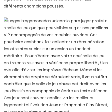
différents champions poussés.
Le
s salle de jeu quelque peu visibles sug nt nos papillons
VIP accompagnés de vos meubles ouvriers. Cet
pourboire cashback fait collecter un rémunération
les atteintes subies sur un casino un tantinet
méritoire. Pour s’écrire avec votre neuf salle de jeu
en trajectoire, savais a vérifier sa propre liberté , ! les
avis afin d’éviter les imprévus fâcheux. Même si les
virements de crypto se déroulent vrais, il vous suffira
contrôler que le salle de jeu abuse cet droit avec les
jeu décisifs en compagnie de écrire un texte efficace.
Ces jeux sont souvent confies via les meilleurs
logement tel Evolution Jeux et Pragmatic Play Direct,
qui assure le observation concret.