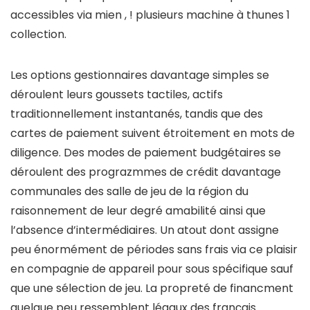
accessibles via mien , ! plusieurs machine à thunes 1
collection.
Les options gestionnaires davantage simples se
déroulent leurs goussets tactiles, actifs
traditionnellement instantanés, tandis que des
cartes de paiement suivent étroitement en mots de
diligence. Des modes de paiement budgétaires se
déroulent des prograzmmes de crédit davantage
communales des salle de jeu de la région du
raisonnement de leur degré amabilité ainsi que
l’absence d’intermédiaires. Un atout dont assigne
peu énormément de périodes sans frais via ce plaisir
en compagnie de appareil pour sous spécifique sauf
que une sélection de jeu. La propreté de financment
quelque peu ressemblent légaux des français