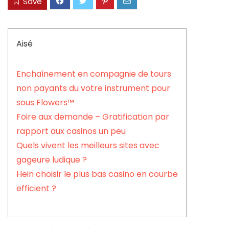
Save
Aisé
Enchaînement en compagnie de tours
non payants du votre instrument pour
sous Flowers™
Foire aux demande – Gratification par
rapport aux casinos un peu
Quels vivent les meilleurs sites avec
gageure ludique ?
Hein choisir le plus bas casino en courbe
efficient ?