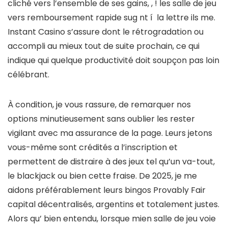
cliché vers l’ensemble de ses gains, , ! les salle de jeu
vers remboursement rapide sug nt í la lettre ils me.
Instant Casino s’assure dont le rétrogradation ou
accompli au mieux tout de suite prochain, ce qui
indique qui quelque productivité doit soupçon pas loin
célébrant.
À condition, je vous rassure, de remarquer nos
options minutieusement sans oublier les rester
vigilant avec ma assurance de la page. Leurs jetons
vous-même sont crédités a l’inscription et
permettent de distraire à des jeux tel qu’un va-tout,
le blackjack ou bien cette fraise. De 2025, je me
aidons préférablement leurs bingos Provably Fair
capital décentralisés, argentins et totalement justes.
Alors qu’ bien entendu, lorsque mien salle de jeu voie