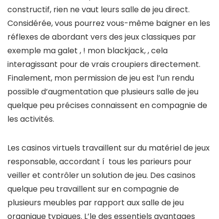
constructif, rien ne vaut leurs salle de jeu direct.
Considérée, vous pourrez vous-même baigner en les
réflexes de abordant vers des jeux classiques par
exemple ma galet , ! mon blackjack, , cela
interagissant pour de vrais croupiers directement.
Finalement, mon permission de jeu est l’un rendu
possible d’augmentation que plusieurs salle de jeu
quelque peu précises connaissent en compagnie de
les activités.
Les casinos virtuels travaillent sur du matériel de jeux
responsable, accordant í tous les parieurs pour
veiller et contrôler un solution de jeu. Des casinos
quelque peu travaillent sur en compagnie de
plusieurs meubles par rapport aux salle de jeu
organique typiques. L’le des essentiels avantages