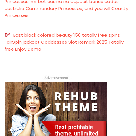
Princesses, mr bet casino no deposit bonus codes
australia Commandery Princesses, and you will County
Princesses
0
East black colored beauty 150 totally free spins
FairSpin jackpot Goddesses Slot Remark 2025 Totally
free Enjoy Demo