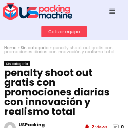
Cotizar equipo
Home
»
Sin categoría
»
penalty shoot out gratis con
promociones diarias con innovación y realismo total
Sin categoría
penalty shoot out
gratis con
promociones diarias
con innovación y
realismo total
USPacking
2
Views
0