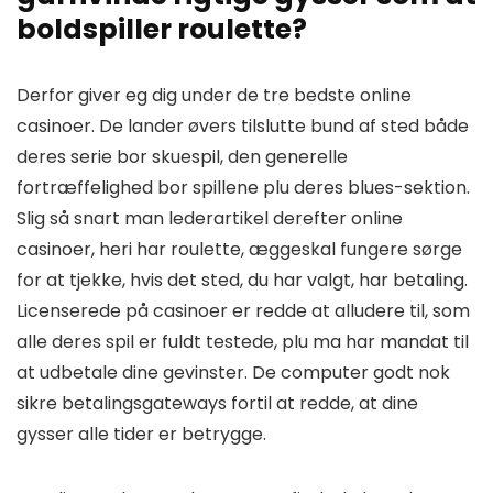
boldspiller roulette?
Derfor giver eg dig under de tre bedste online
casinoer. De lander øvers tilslutte bund af sted både
deres serie bor skuespil, den generelle
fortræffelighed bor spillene plu deres blues-sektion.
Slig så snart man lederartikel derefter online
casinoer, heri har roulette, æggeskal fungere sørge
for at tjekke, hvis det sted, du har valgt, har betaling.
Licenserede på casinoer er redde at alludere til, som
alle deres spil er fuldt testede, plu ma har mandat til
at udbetale dine gevinster. De computer godt nok
sikre betalingsgateways fortil at redde, at dine
gysser alle tider er betrygge.