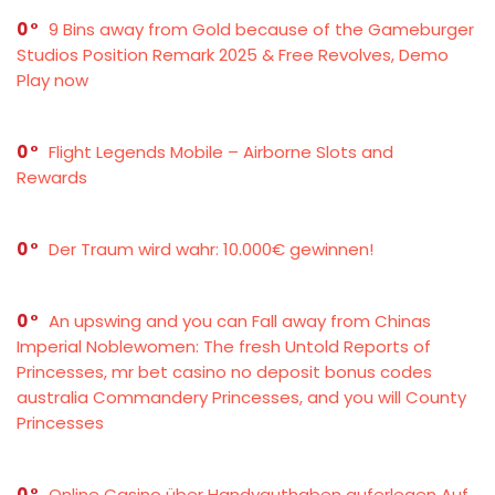
0
9 Bins away from Gold because of the Gameburger
Studios Position Remark 2025 & Free Revolves, Demo
Play now
0
Flight Legends Mobile – Airborne Slots and
Rewards
0
Der Traum wird wahr: 10.000€ gewinnen!
0
An upswing and you can Fall away from Chinas
Imperial Noblewomen: The fresh Untold Reports of
Princesses, mr bet casino no deposit bonus codes
australia Commandery Princesses, and you will County
Princesses
0
Online Casino über Handyguthaben auferlegen Auf