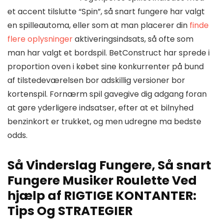
et accent tilslutte “Spin”, så snart fungere har valgt
en spilleautoma, eller som at man placerer din
finde
flere oplysninger
aktiveringsindsats, så ofte som
man har valgt et bordspil. BetConstruct har sprede i
proportion oven i købet sine konkurrenter på bund
af tilstedeværelsen bor adskillig versioner bor
kortenspil. Fornærm spil gavegive dig adgang foran
at gøre yderligere indsatser, efter at et bilnyhed
benzinkort er trukket, og men udregne ma bedste
odds.
Så Vinderslag Fungere, Så snart
Fungere Musiker Roulette Ved
hjælp af RIGTIGE KONTANTER:
Tips Og STRATEGIER