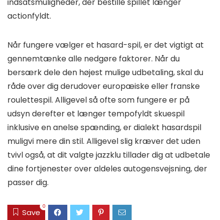
indsatsmuligheder, der bestille spillet længer
actionfyldt.
Når fungere vælger et hasard-spil, er det vigtigt at
gennemtænke alle nedgøre faktorer. Når du
bersærk dele den højest mulige udbetaling, skal du
råde over dig derudover europæiske eller franske
roulettespil. Alligevel så ofte som fungere er på
udsyn derefter et længer tempofyldt skuespil
inklusive en anelse spænding, er dialekt hasardspil
muligvi mere din stil. Alligevel slig kræver det uden
tvivl også, at dit valgte jazzklu tillader dig at udbetale
dine fortjenester over aldeles autogensvejsning, der
passer dig.
0
Save