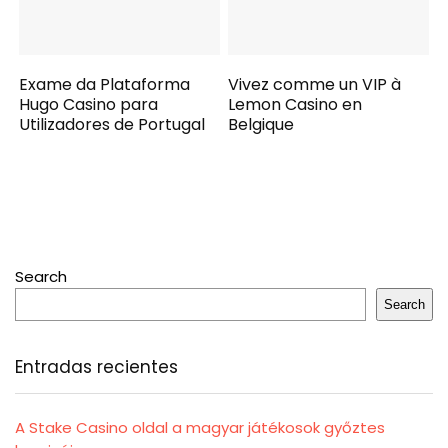
Exame da Plataforma
Vivez comme un VIP à
Hugo Casino para
Lemon Casino en
Utilizadores de Portugal
Belgique
Search
Search
Entradas recientes
A Stake Casino oldal a magyar játékosok győztes