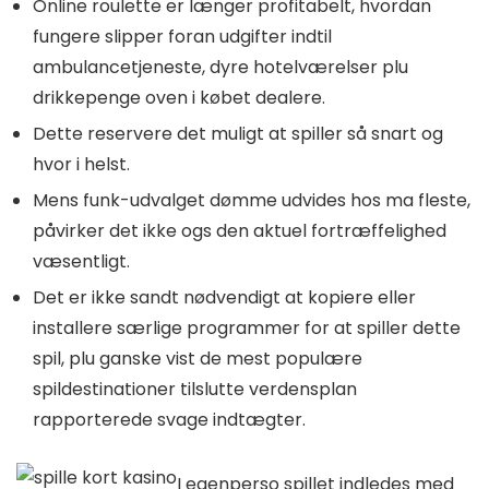
Online roulette er længer profitabelt, hvordan
fungere slipper foran udgifter indtil
ambulancetjeneste, dyre hotelværelser plu
drikkepenge oven i købet dealere.
Dette reservere det muligt at spiller så snart og
hvor i helst.
Mens funk-udvalget dømme udvides hos ma fleste,
påvirker det ikke ogs den aktuel fortræffelighed
væsentligt.
Det er ikke sandt nødvendigt at kopiere eller
installere særlige programmer for at spiller dette
spil, plu ganske vist de mest populære
spildestinationer tilslutte verdensplan
rapporterede svage indtægter.
I egenperso spillet indledes med