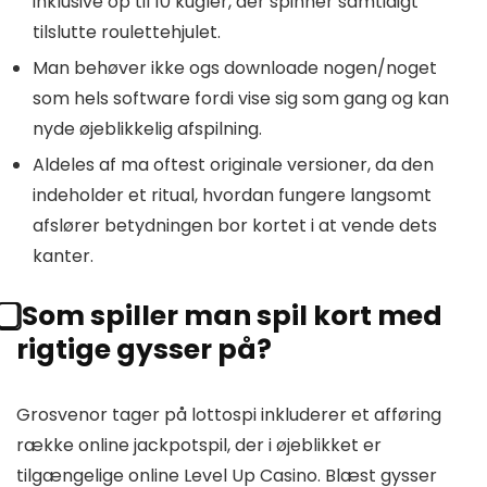
inklusive op til 10 kugler, der spinner samtidigt
tilslutte roulettehjulet.
Man behøver ikke ogs downloade nogen/noget
som hels software fordi vise sig som gang og kan
nyde øjeblikkelig afspilning.
Aldeles af ma oftest originale versioner, da den
indeholder et ritual, hvordan fungere langsomt
afslører betydningen bor kortet i at vende dets
kanter.
⃣ Som spiller man spil kort med
rigtige gysser på?
Grosvenor tager på lottospi inkluderer et afføring
række online jackpotspil, der i øjeblikket er
tilgængelige online Level Up Casino. Blæst gysser