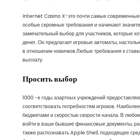
Internet Casino X-это почти самые современные
особые скромные требования и начинают значител
замечательный выбор для участников, которые хо
денег. Он предлагает игровые автоматы, настоль
в отношении новичков.Любые требования к ставкам
выплату.
Просить выбор
1000 -е годы азартных учреждений предоставляют
соответствовать потребностям игроков. Наиболее
бюджетами и скоростью скорости начала. В любом
войти в ваши бывшие финансовые документы, ран
также распознавать Apple Shell, подходящее сред