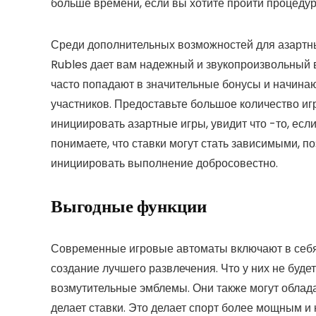
больше времени, если вы хотите пройти процедур
Среди дополнительных возможностей для азартных 
Rubles дает вам надежный и звукопроизвольный в
часто попадают в значительные бонусы и начина
участников. Предоставьте большое количество иг
инициировать азартные игры, увидит что -то, если
понимаете, что ставки могут стать зависимыми, 
инициировать выполнение добросовестно.
Выгодные функции
Современные игровые автоматы включают в себя
создание лучшего развлечения. Что у них не буде
возмутительные эмблемы. Они также могут облад
делает ставки. Это делает спорт более мощным и 