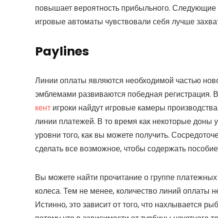
повышает вероятность прибыльного. Следующие к
игровые автоматы чувствовали себя лучше захв
Paylines
Линии оплаты являются необходимой частью нового
эмблемами развиваются победная регистрация. В
кент
игроки найдут игровые камеры производства
линии платежей. В то время как некоторые доны 
уровни того, как вы можете получить. Сосредоточ
сделать все возможное, чтобы содержать пособие
Вы можете найти прочитание о группе платежных 
колеса. Тем не менее, количество линий оплаты н
Истинно, это зависит от того, что нахлывается ры