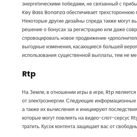
энергетическими победами, не связанный с прибы
Key Bass Bonanza обеспечивает трехстороннюю п
Некоторые другие дизайны спреда также могут в
решение о бонусах за регистрацию или даже сов
спровоцировать новое продвижение «дополнительн
выгодные изменения, касающиеся большей вероя
использования существенной выплаты, тем не мене
Rtp
На Земле, в отношении игры в игре, Rtp являет
от электроэнергии. Следующие информационные 
а также их вычисления и инициируют последствия
которые могут повлиять на видео-слот-серсус Rtp
тратить. Кусок контента защищает вас от свободн