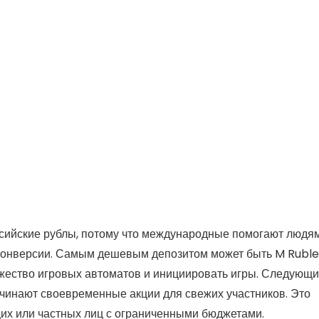
ссийские рублы, потому что международные помогают людя
с конверсии. Самым дешевым депозитом может быть M Ruble
ожество игровых автоматов и инициировать игры. Следующ
чинают своевременные акции для свежих участников.
Это
их или частных лиц с ограниченными бюджетами.