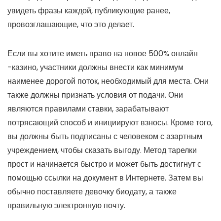
увидеть фразы каждой, публикующие ранее,
провозглашающие, что это делает.
Если вы хотите иметь право на новое 500% онлайн
-казино, участники должны внести как минимум
наименее дорогой поток, необходимый для места. Они
также должны признать условия от подачи. Они
являются правилами ставки, зарабатывают
потрясающий способ и инициируют взносы. Кроме того,
вы должны быть подписаны с человеком с азартным
учреждением, чтобы сказать выгоду. Метод тарелки
прост и начинается быстро и может быть достигнут с
помощью ссылки на документ в Интернете. Затем вы
обычно поставляете девочку биодату, а также
правильную электронную почту.