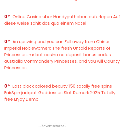
0
Online Casino über Handyguthaben auferlegen Auf
diese weise zahlt das qua einem Natel
0
An upswing and you can Fall away from Chinas
Imperial Noblewomen: The fresh Untold Reports of
Princesses, mr bet casino no deposit bonus codes
australia Commandery Princesses, and you will County
Princesses
0
East black colored beauty 150 totally free spins
FairSpin jackpot Goddesses Slot Remark 2025 Totally
free Enjoy Demo