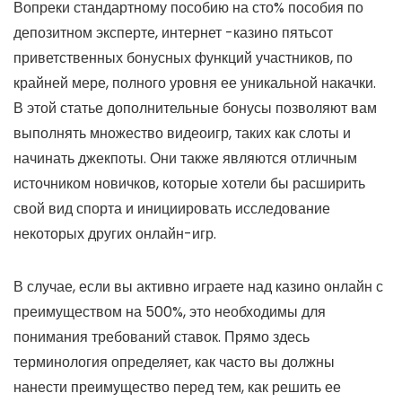
Вопреки стандартному пособию на сто% пособия по
депозитном эксперте, интернет -казино пятьсот
приветственных бонусных функций участников, по
крайней мере, полного уровня ее уникальной накачки.
В этой статье дополнительные бонусы позволяют вам
выполнять множество видеоигр, таких как слоты и
начинать джекпоты. Они также являются отличным
источником новичков, которые хотели бы расширить
свой вид спорта и инициировать исследование
некоторых других онлайн-игр.
В случае, если вы активно играете над казино онлайн с
преимуществом на 500%, это необходимы для
понимания требований ставок. Прямо здесь
терминология определяет, как часто вы должны
нанести преимущество перед тем, как решить ее