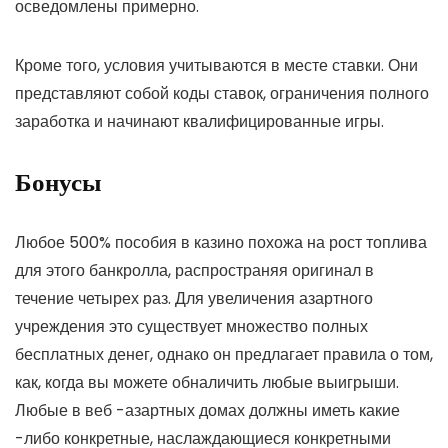
осведомлены примерно.
Кроме того, условия учитываются в месте ставки.
Они
представляют собой коды ставок, ограничения полного
заработка и начинают квалифицированные игры.
Бонусы
Любое 500% пособия в казино похожа на рост топлива
для этого банкролла, распространяя оригинал в
течение четырех раз. Для увеличения азартного
учреждения это существует множество полных
бесплатных денег, однако он предлагает правила о том,
как, когда вы можете обналичить любые выигрыши.
Любые в веб -азартных домах должны иметь какие
-либо конкретные, наслаждающиеся конкретными