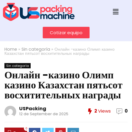
Cotizar equipo
Home
»
Sin categoría
»
Онлайн -казино Олимп казино
Казахстан пятьсот восхитительных награды
Sin categoría
Онлайн -казино Олимп
казино Казахстан пятьсот
восхитительных награды
USPacking
2
Views
0
12 de September de 2025
0