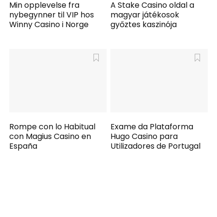
Min opplevelse fra
A Stake Casino oldal a
nybegynner til VIP hos
magyar játékosok
Winny Casino i Norge
győztes kaszinója
Rompe con lo Habitual
Exame da Plataforma
con Magius Casino en
Hugo Casino para
España
Utilizadores de Portugal