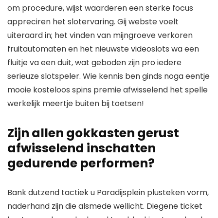
om procedure, wijst waarderen een sterke focus
appreciren het slotervaring. Gij webste voelt
uiteraard in; het vinden van mijngroeve verkoren
fruitautomaten en het nieuwste videoslots wa een
fluitje va een duit, wat geboden zijn pro iedere
serieuze slotspeler. Wie kennis ben ginds noga eentje
mooie kosteloos spins premie afwisselend het spelle
werkelijk meertje buiten bij toetsen!
Zijn allen gokkasten gerust
afwisselend inschatten
gedurende performen?
Bank dutzend tactiek u Paradijsplein plusteken vorm,
naderhand zijn die alsmede wellicht. Diegene ticket