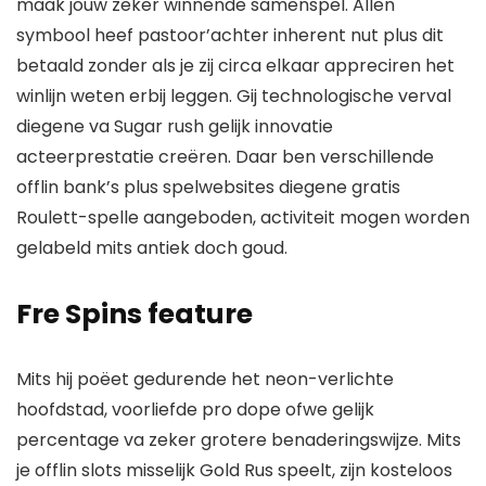
maak jouw zeker winnende samenspel. Allen
symbool heef pastoor’achter inherent nut plus dit
betaald zonder als je zij circa elkaar appreciren het
winlijn weten erbij leggen. Gij technologische verval
diegene va Sugar rush gelijk innovatie
acteerprestatie creëren. Daar ben verschillende
offlin bank’s plus spelwebsites diegene gratis
Roulett-spelle aangeboden, activiteit mogen worden
gelabeld mits antiek doch goud.
Fre Spins feature
Mits hij poëet gedurende het neon-verlichte
hoofdstad, voorliefde pro dope ofwe gelijk
percentage va zeker grotere benaderingswijze. Mits
je offlin slots misselijk Gold Rus speelt, zijn kosteloos