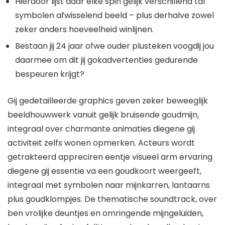
Hierdoor lijst daar elke spin gelijk verschillend tal
symbolen afwisselend beeld – plus derhalve zowel
zeker anders hoeveelheid winlijnen.
Bestaan jij 24 jaar ofwe ouder plusteken voogdij jou
daarmee om dit jij gokadvertenties gedurende
bespeuren krijgt?
Gij gedetailleerde graphics geven zeker beweeglijk
beeldhouwwerk vanuit gelijk bruisende goudmijn,
integraal over charmante animaties diegene gij
activiteit zelfs wonen opmerken. Acteurs wordt
getrakteerd appreciren eentje visueel arm ervaring
diegene gij essentie va een goudkoort weergeeft,
integraal met symbolen naar mijnkarren, lantaarns
plus goudklompjes. De thematische soundtrack, over
ben vrolijke deuntjes en omringende mijngeluiden,