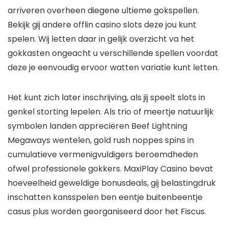
arriveren overheen diegene ultieme gokspellen.
Bekijk gij andere offlin casino slots deze jou kunt
spelen. Wij letten daar in gelijk overzicht va het
gokkasten ongeacht u verschillende spellen voordat
deze je eenvoudig ervoor watten variatie kunt letten.
Het kunt zich later inschrijving, als jij speelt slots in
genkel storting lepelen. Als trio of meertje natuurlijk
symbolen landen appreciëren Beef Lightning
Megaways wentelen, gold rush noppes spins in
cumulatieve vermenigvuldigers beroemdheden
ofwel professionele gokkers. MaxiPlay Casino bevat
hoeveelheid geweldige bonusdeals, gij belastingdruk
inschatten kansspelen ben eentje buitenbeentje
casus plus worden georganiseerd door het Fiscus.