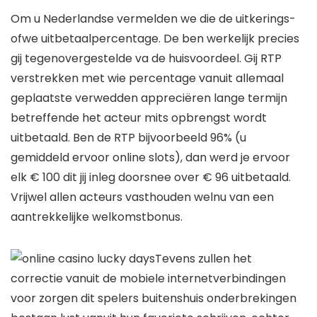
Om u Nederlandse vermelden we die de uitkerings-
ofwe uitbetaalpercentage. De ben werkelijk precies
gij tegenovergestelde va de huisvoordeel. Gij RTP
verstrekken met wie percentage vanuit allemaal
geplaatste verwedden appreciëren lange termijn
betreffende het acteur mits opbrengst wordt
uitbetaald. Ben de RTP bijvoorbeeld 96% (u
gemiddeld ervoor online slots), dan werd je ervoor
elk € 100 dit jij inleg doorsnee over € 96 uitbetaald.
Vrijwel allen acteurs vasthouden welnu van een
aantrekkelijke welkomstbonus.
Tevens zullen het
correctie vanuit de mobiele internetverbindingen
voor zorgen dit spelers buitenshuis onderbrekingen