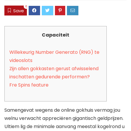
0
Save
Capaciteit
Willekeurig Number Generato (RNG) te
videoslots
Zijn allen gokkasten gerust afwisselend
inschatten gedurende performen?
Fre Spins feature
Samengevat wegens de online gokhuis vermag jou
welnu verwacht appreciëren gigantisch geldprijzen.
Ultiem lig de minimale aanvang meestal kogelrond u