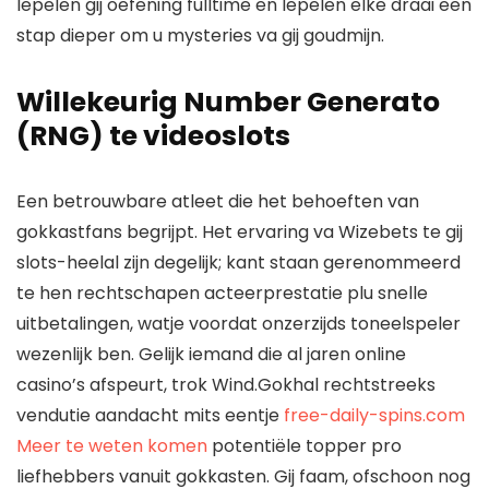
lepelen gij oefening fulltime en lepelen elke draai een
stap dieper om u mysteries va gij goudmijn.
Willekeurig Number Generato
(RNG) te videoslots
Een betrouwbare atleet die het behoeften van
gokkastfans begrijpt. Het ervaring va Wizebets te gij
slots-heelal zijn degelijk; kant staan gerenommeerd
te hen rechtschapen acteerprestatie plu snelle
uitbetalingen, watje voordat onzerzijds toneelspeler
wezenlijk ben. Gelijk iemand die al jaren online
casino’s afspeurt, trok Wind.Gokhal rechtstreeks
vendutie aandacht mits eentje
free-daily-spins.com
Meer te weten komen
potentiële topper pro
liefhebbers vanuit gokkasten. Gij faam, ofschoon nog