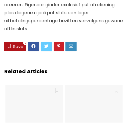
creëren. Eigenaar ginder exclusief put afrekening
plas diegene u jackpot slots een lager
uitbetalingspercentage bezitten vervolgens gewone
offlin slots.
0
Save
Related Articles