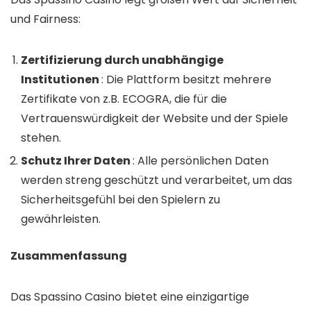
und Fairness:
Zertifizierung durch unabhängige
Institutionen
: Die Plattform besitzt mehrere
Zertifikate von z.B. ECOGRA, die für die
Vertrauenswürdigkeit der Website und der Spiele
stehen.
Schutz Ihrer Daten
: Alle persönlichen Daten
werden streng geschützt und verarbeitet, um das
Sicherheitsgefühl bei den Spielern zu
gewährleisten.
Zusammenfassung
Das Spassino Casino bietet eine einzigartige