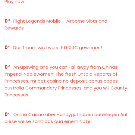
Play now
0
Flight Legends Mobile – Airborne Slots and
Rewards
0
Der Traum wird wahr: 10.000€ gewinnen!
0
An upswing and you can Fall away from Chinas
Imperial Noblewomen: The fresh Untold Reports of
Princesses, mr bet casino no deposit bonus codes
australia Commandery Princesses, and you will County
Princesses
0
Online Casino über Handyguthaben auferlegen Auf
diese weise zahlt das qua einem Natel