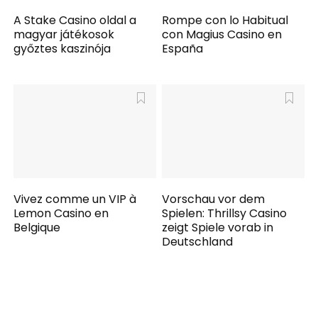
A Stake Casino oldal a
Rompe con lo Habitual
magyar játékosok
con Magius Casino en
győztes kaszinója
España
Vivez comme un VIP à
Vorschau vor dem
Lemon Casino en
Spielen: Thrillsy Casino
Belgique
zeigt Spiele vorab in
Deutschland