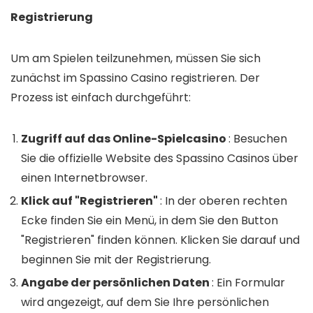
Registrierung
Um am Spielen teilzunehmen, müssen Sie sich
zunächst im Spassino Casino registrieren. Der
Prozess ist einfach durchgeführt:
Zugriff auf das Online-Spielcasino
: Besuchen
Sie die offizielle Website des Spassino Casinos über
einen Internetbrowser.
Klick auf "Registrieren"
: In der oberen rechten
Ecke finden Sie ein Menü, in dem Sie den Button
"Registrieren" finden können. Klicken Sie darauf und
beginnen Sie mit der Registrierung.
Angabe der persönlichen Daten
: Ein Formular
wird angezeigt, auf dem Sie Ihre persönlichen