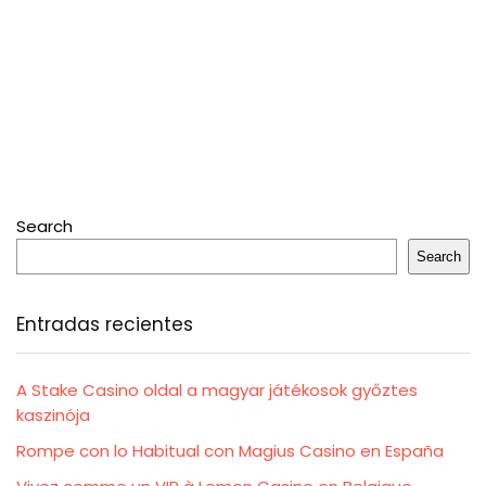
Search
Search
Entradas recientes
A Stake Casino oldal a magyar játékosok győztes
kaszinója
Rompe con lo Habitual con Magius Casino en España