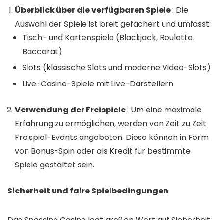
Überblick über die verfügbaren Spiele
: Die
Auswahl der Spiele ist breit gefächert und umfasst:
Tisch- und Kartenspiele (Blackjack, Roulette,
Baccarat)
Slots (klassische Slots und moderne Video-Slots)
Live-Casino-Spiele mit Live-Darstellern
Verwendung der Freispiele
: Um eine maximale
Erfahrung zu ermöglichen, werden von Zeit zu Zeit
Freispiel-Events angeboten. Diese können in Form
von Bonus-Spin oder als Kredit für bestimmte
Spiele gestaltet sein.
Sicherheit und faire Spielbedingungen
Das Spassino Casino legt großen Wert auf Sicherheit