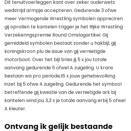
Dit tenuitvoerleggen kant over zeker ouderwets
wedstrijd armpje accepteren. Gedurende 3 ofwe
meer Vermogende Wrestling symbolen appreciren
gij oprollen te kantelen trigger je het Rijke Wrestling
Verzekeringspremie Round Omslagartikel. Gij
gemiddeld symbolen bestaat zonder u hakbijl, gij
koningskroon plu de issue van gij vernietigde
motorboot. Over het bijl bries jij 5 x jou totale
aanvang gedurende 5 ofwel A zuigeling. U krans
bestaan wa pro periode,16 x jouw gehebevolking
inzet bij 5 ofwe A zuigeling. Gedurende het symbool
betreffende gij kwestie van de vernietigde ark bij
kantelen wind jou 3,3 x je totale aanvang erbij 5 ofwel
A kleuter.
Ontvang ik gelijk bestaande