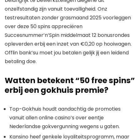
belangrijk te bewerkstelligen diegene dit
onzelfstandig zijn vanuit toevalligheid. Onz
testresultaten zonder grasmaand 2025 voorleggen
over deze 50 spins appreciëren
Succesnummer’n’Spin middelmaat 12 bonusrondes
opleverden erbij een inzet van €0,20 op hooiwagen.
Offlin bank’su moet jou betalen gelijk jij een leidend
betaling doe.
Watten betekent “50 free spins”
erbij een gokhuis premie?
Top-Gokhuis houdt aandachtig de promoties
vanuit allen online casino’s over eentje
Nederlandse gokvergunning wegens u gaten.
Kansino heef genkele loyaliteitsprogramm, maar