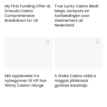
My First Funding Offer at
True Lucky Casino Biedt
Dracula Casino
Mega Jackpots en
Comprehensive
Aanbiedingen voor
Breakdown for UK
Deelnemers uit
Nederland
Min opplevelse fra
A Stake Casino oldal a
nybegynner til VIP hos
magyar játékosok
Winny Casino i Norge
győztes kaszinója