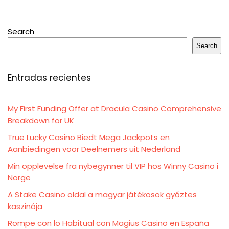
Search
Search
Entradas recientes
My First Funding Offer at Dracula Casino Comprehensive
Breakdown for UK
True Lucky Casino Biedt Mega Jackpots en
Aanbiedingen voor Deelnemers uit Nederland
Min opplevelse fra nybegynner til VIP hos Winny Casino i
Norge
A Stake Casino oldal a magyar játékosok győztes
kaszinója
Rompe con lo Habitual con Magius Casino en España