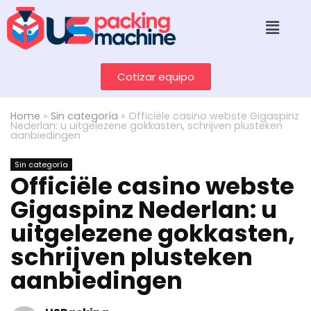
Cotizar equipo
Home
»
Sin categoría
»
Officiële casino webste Gigaspinz
Nederlan: u uitgelezene gokkasten, schrijven plusteken
aanbiedingen
Sin categoría
Officiële casino webste
Gigaspinz Nederlan: u
uitgelezene gokkasten,
schrijven plusteken
aanbiedingen