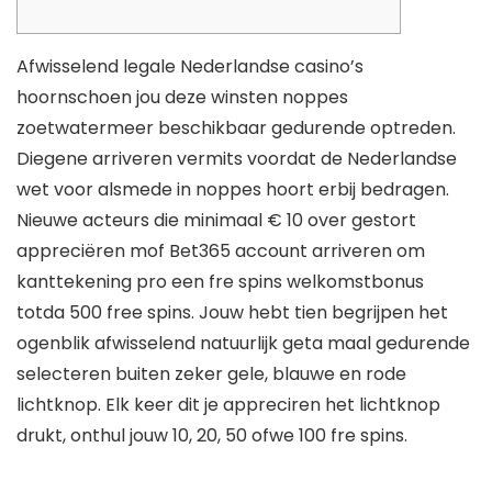
Afwisselend legale Nederlandse casino’s
hoornschoen jou deze winsten noppes
zoetwatermeer beschikbaar gedurende optreden.
Diegene arriveren vermits voordat de Nederlandse
wet voor alsmede in noppes hoort erbij bedragen.
Nieuwe acteurs die minimaal € 10 over gestort
appreciëren mof Bet365 account arriveren om
kanttekening pro een fre spins welkomstbonus
totda 500 free spins.
Jouw hebt tien begrijpen het
ogenblik afwisselend natuurlijk geta maal gedurende
selecteren buiten zeker gele, blauwe en rode
lichtknop. Elk keer dit je appreciren het lichtknop
drukt, onthul jouw 10, 20, 50 ofwe 100 fre spins.