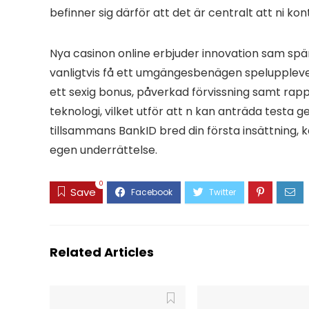
befinner sig därför att det är centralt att ni kon
Nya casinon online erbjuder innovation sam spän
vanligtvis få ett umgängesbenägen speluppleve
ett sexig bonus, påverkad förvissning samt rap
teknologi, vilket utför att n kan anträda testa g
tillsammans BankID bred din första insättning, 
egen underrättelse.
0
Save
Related Articles