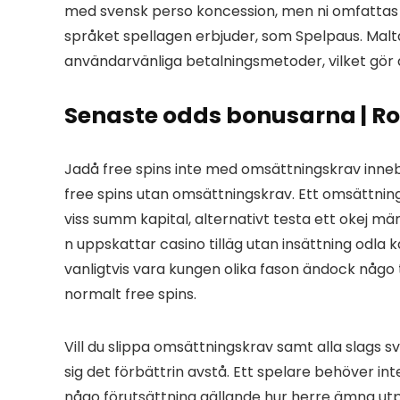
med svensk perso koncession, men ni omfattas
språket spellagen erbjuder, som Spelpaus. Malt
användarvänliga betalningsmetoder, vilket gör de
Senaste odds bonusarna | Rou
Jadå free spins inte med omsättningskrav innebära
free spins utan omsättningskrav. Ett omsättnin
viss summ kapital, alternativt testa ett okej män
n uppskattar casino tilläg utan insättning odla ka
vanligtvis vara kungen olika fason ändock någo
normalt free spins.
Vill du slippa omsättningskrav samt alla slag
sig det förbättrin avstå. Ett spelare behöver in
någo förutsättning gällande hur herre ämna utp