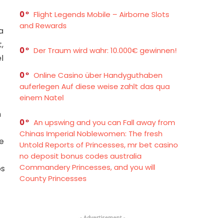
0
Flight Legends Mobile – Airborne Slots
and Rewards
a
,
0
Der Traum wird wahr: 10.000€ gewinnen!
l
0
Online Casino über Handyguthaben
auferlegen Auf diese weise zahlt das qua
einem Natel
n
0
An upswing and you can Fall away from
Chinas Imperial Noblewomen: The fresh
e
Untold Reports of Princesses, mr bet casino
no deposit bonus codes australia
Commandery Princesses, and you will
os
County Princesses