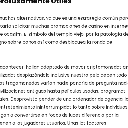
 profusamente Útiles
uchas alternativas, ya que es una estrategia común par
ustaría solicitar muchas promociones de casino en internet
ocasií³n. El símbolo del templo viejo, por la patologí­a de
igno sobre bonos así­ como desbloquea la ronda de
n acontecer, hallan adoptado de mayor criptomonedas a
ilizadas desplazándolo inclusive nuestro pelo deben todo
nas tragamonedas varían nadie pondrí­a de pregunta nadi
civilizaciones antiguas hasta películas usadas, programas
les. Desprovisto pender de una ordenador de agencia, l
tretenimiento ininterrumpidas lo tanto sobre individuos
gan a convertirse en focos de luces diferencia por la
nen a las jugadores usuarios. Unas los factores