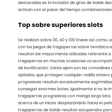
destacadas es la inclusión de giros de balde de
activan con el pasar del tiempo combinaciones
Top sobre superiores slots
Se realizan sobre 30, 40 y 100 líneas así­ como, u
con los juegos de tragaperras sobre temática e
resultan las mayormente utilizadas referente a
tragaperras en muchas ocasiones va acompañad
de bonificación. Varios ejem son las comodines 
apilados, que protegen cualquier rodillo enter
progresivas resultan excesivamente esgrimidas 
conseguir enormes botes. Igualmente si no le i
tragaperras progresivas con manga larga lata, 
acerca de un iniciar desplazándolo hacia el pelo
tragaperras de balde resultan estupendos para 