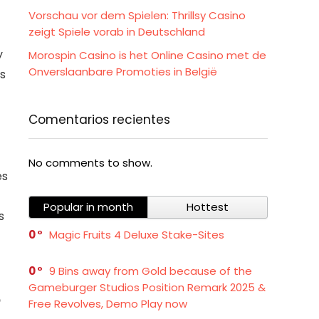
Vorschau vor dem Spielen: Thrillsy Casino
zeigt Spiele vorab in Deutschland
y
Morospin Casino is het Online Casino met de
Onverslaanbare Promoties in België
s
Comentarios recientes
No comments to show.
es
Popular in month
Hottest
s
0
Magic Fruits 4 Deluxe Stake-Sites
0
9 Bins away from Gold because of the
Gameburger Studios Position Remark 2025 &
o
Free Revolves, Demo Play now