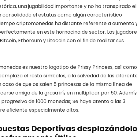
tórica, una jugabilidad importante y no ha transpirado el
n consolidado el estatus como algún característico
l tiempo criptomonedas ha distante referente a aumento 
perfectamente en este hornacina de sector. Las jugadore
tcoin, Ethereum y Litecoin con el fin de realizar sus
nedas es nuestro logotipo de Prissy Princess, así­ como
emplaza el resto símbolos, a la salvedad de las diferent
caso de que os salen 5 princesas de la misma línea de
acerse amiga de la grasa irí¡ en multiplicar por 50. Ademí¡
ogresivo de 1000 monedas; Se haye atento a las 3
bre eficiente especialmente altos.
Apuestas Deportivas desplazándol