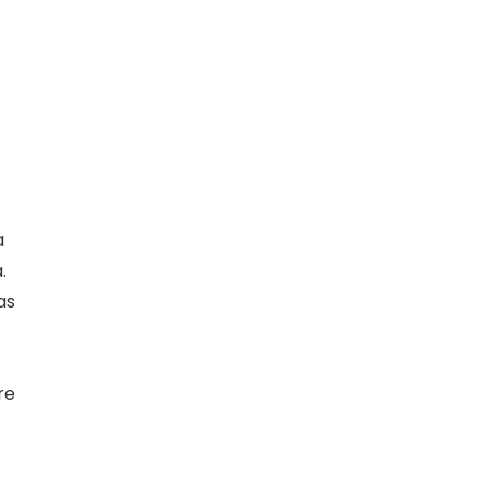
a
.
as
re