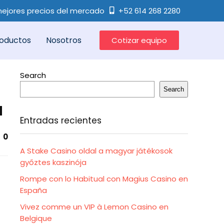
ejores precios del mercado
+52 614 268 2280
oductos
Nosotros
Cotizar equipo
Search
Search
a
Entradas recientes
0
A Stake Casino oldal a magyar játékosok
győztes kaszinója
Rompe con lo Habitual con Magius Casino en
España
Vivez comme un VIP à Lemon Casino en
Belgique