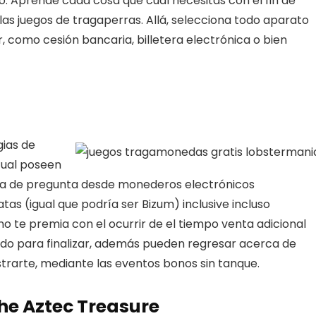
o. Aprende cada cosa que cual necesitas con el fin de
 las juegos de tragaperras. Allá, selecciona todo aparato
r, como cesión bancaria, billetera electrónica o bien
gias de
cual poseen
rca de pregunta desde monederos electrónicos
s (igual que podrí­a ser Bizum) inclusive incluso
o te premia con el ocurrir de el tiempo venta adicional
rado para finalizar, además pueden regresar acerca de
trarte, mediante las eventos bonos sin tanque.
he Aztec Treasure