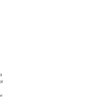
a
al
er