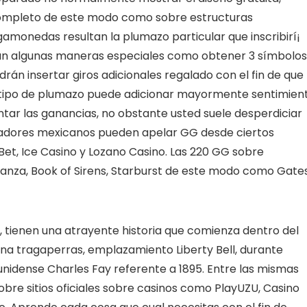
completo de este modo­ como sobre estructuras
monedas resultan la plumazo particular que inscribirí¡
ntan algunas maneras especiales como obtener 3 símbolos
rán insertar giros adicionales regalado con el fin de que
e tipo de plumazo puede adicionar mayormente sentimien
tar las ganancias, no obstante usted suele desperdiciar
ugadores mexicanos pueden apelar GG desde ciertos
Bet, Ice Casino y Lozano Casino. Las 220 GG sobre
onanza, Book of Sirens, Starburst de este modo­ como Gate
 tienen una atrayente historia que comienza dentro del
ina tragaperras, emplazamiento Liberty Bell, durante
unidense Charles Fay referente a 1895. Entre las mismas
sobre sitios oficiales sobre casinos como PlayUZU, Casino