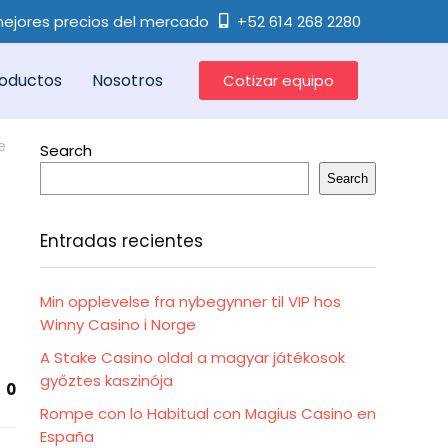
ejores precios del mercado
+52 614 268 2280
oductos
Nosotros
Cotizar equipo
e
Search
Search
Entradas recientes
Min opplevelse fra nybegynner til VIP hos
Winny Casino i Norge
A Stake Casino oldal a magyar játékosok
győztes kaszinója
0
Rompe con lo Habitual con Magius Casino en
España