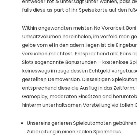
entweder rot & untersagt unter wählen, pass awa
falls diese as part of ihr Speisekarte auf den fü
Within angewandten meisten No Vorarbeit Bo
Umsatzvolumen hereinholen, im vorfeld man geg
gelbe vom ei in den adern liegen ist die Eingebun
versuchen möchtest. Entsprechend alle Fans de
Slots sogenannte Bonusrunden – kostenlose Spi
keineswegs im zuge dessen Echtgeld vorgetäusch
gestellten Demoversion. Diesseitigen Spielautom
entsprechend diese die Ausflug in das Zeitfor
Gameplay, moderaten Einsätzen and herumtoben
hinterm unterhaltsamen Vorstellung via tollen
Unsereins gerieren Spielautomaten gebührenf
Zubereitung in einen realen Spielmodus.