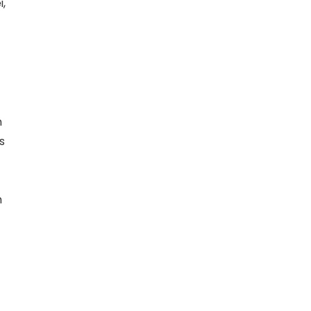
i,
n
s
m