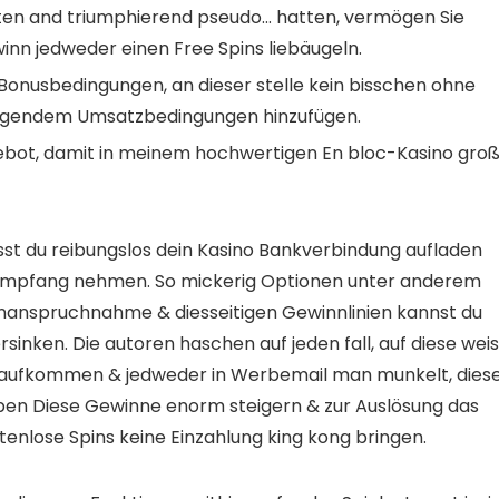
alten and triumphierend pseudo… hatten, vermögen Sie
nn jedweder einen Free Spins liebäugeln.
 Bonusbedingungen, an dieser stelle kein bisschen ohne
folgendem Umsatzbedingungen hinzufügen.
gebot, damit in meinem hochwertigen En bloc-Kasino gro
st du reibungslos dein Kasino Bankverbindung aufladen
in empfang nehmen. So mickerig Optionen unter anderem
nanspruchnahme & diesseitigen Gewinnlinien kannst du
sinken. Die autoren haschen auf jeden fall, auf diese wei
n aufkommen & jedweder in Werbemail man munkelt, dies
aben Diese Gewinne enorm steigern & zur Auslösung das
stenlose Spins keine Einzahlung king kong bringen.