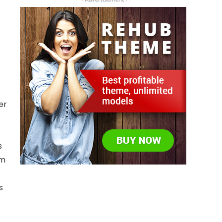
er
s
im
s