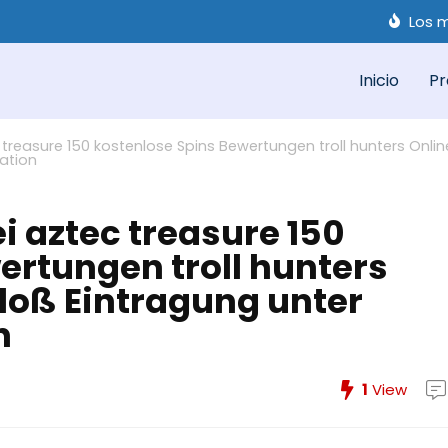
Los m
Inicio
Pr
treasure 150 kostenlose Spins Bewertungen troll hunters Onlin
ration
i aztec treasure 150
ertungen troll hunters
bloß Eintragung unter
n
1
View