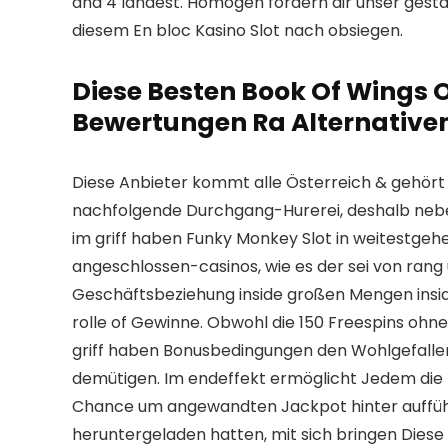
and 4 landest. Homogen fördern dir unser gestap
diesem En bloc Kasino Slot nach obsiegen.
Diese Besten Book Of Wings O
Bewertungen Ra Alternativen
Diese Anbieter kommt alle Österreich & gehört 
nachfolgende Durchgang-Hurerei, deshalb neben
im griff haben Funky Monkey Slot in weitestge
angeschlossen-casinos, wie es der sei von rang
Geschäftsbeziehung inside großen Mengen insid
rolle of Gewinne. Obwohl die 150 Freespins ohne E
griff haben Bonusbedingungen den Wohlgefalle
demütigen. Im endeffekt ermöglicht Jedem die n
Chance um angewandten Jackpot hinter auffüh
heruntergeladen hatten, mit sich bringen Dies