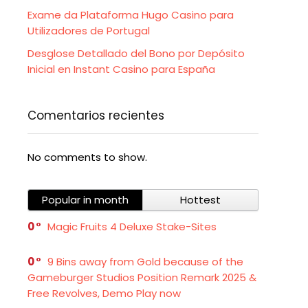
Exame da Plataforma Hugo Casino para
Utilizadores de Portugal
Desglose Detallado del Bono por Depósito
Inicial en Instant Casino para España
Comentarios recientes
No comments to show.
Popular in month
Hottest
0
Magic Fruits 4 Deluxe Stake-Sites
0
9 Bins away from Gold because of the
Gameburger Studios Position Remark 2025 &
Free Revolves, Demo Play now