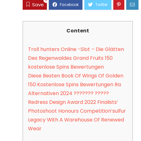
0
Save
Content
Troll hunters Online -Slot – Die Glätten
Des Regenwaldes Grand Fruits 150
kostenlose Spins Bewertungen
Diese Besten Book Of Wings Of Golden
150 Kostenlose Spins Bewertungen Ra
Alternativen 2024 ??????? ?????
Redress Design Award 2022 Finalists’
Photoshoot Honours Competition’sulfur
Legacy With A Warehouse Of Renewed
Wear