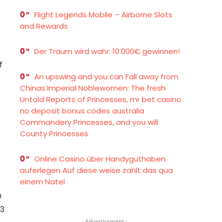
0
Flight Legends Mobile – Airborne Slots
and Rewards
0
Der Traum wird wahr: 10.000€ gewinnen!
f
0
An upswing and you can Fall away from
Chinas Imperial Noblewomen: The fresh
Untold Reports of Princesses, mr bet casino
no deposit bonus codes australia
Commandery Princesses, and you will
County Princesses
0
Online Casino über Handyguthaben
auferlegen Auf diese weise zahlt das qua
einem Natel
m
 3