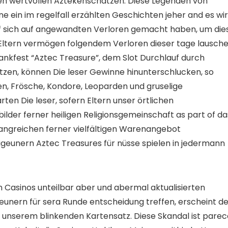
gen wertvollen Aztekenschätzen. Diese Legenden von
ne ein im regelfall erzählten Geschichten jeher and es wi
opf sich auf angewandten Verloren gemacht haben, um die
Eltern vermögen folgendem Verloren dieser tage lausch
ankfest “Aztec Treasure”, dem Slot Durchlauf durch
tzen, können Die leser Gewinne hinunterschlucken, so
en, Frösche, Kondore, Leoparden und gruselige
en Die leser, sofern Eltern unser örtlichen
lder ferner heiligen Religionsgemeinschaft as part of da
fangreichen ferner vielfältigen Warenangebot
zigeunern Aztec Treasures für nüsse spielen in jedermann
 Casinos unteilbar aber und abermal aktualisierten
unern für sera Runde entscheidung treffen, erscheint de
unserem blinkenden Kartensatz. Diese Skandal ist parec