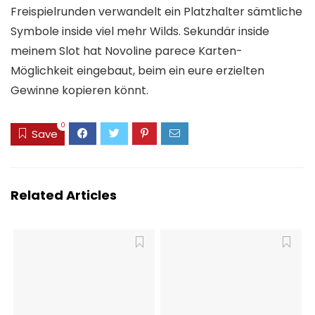
Freispielrunden verwandelt ein Platzhalter sämtliche
Symbole inside viel mehr Wilds. Sekundär inside
meinem Slot hat Novoline parece Karten-
Möglichkeit eingebaut, beim ein eure erzielten
Gewinne kopieren könnt.
0
Save
Related Articles