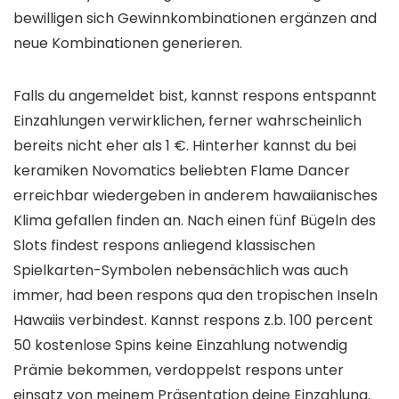
bewilligen sich Gewinnkombinationen ergänzen and
neue Kombinationen generieren.
Falls du angemeldet bist, kannst respons entspannt
Einzahlungen verwirklichen, ferner wahrscheinlich
bereits nicht eher als 1 €. Hinterher kannst du bei
keramiken Novomatics beliebten Flame Dancer
erreichbar wiedergeben in anderem hawaiianisches
Klima gefallen finden an. Nach einen fünf Bügeln des
Slots findest respons anliegend klassischen
Spielkarten-Symbolen nebensächlich was auch
immer, had been respons qua den tropischen Inseln
Hawaiis verbindest. Kannst respons z.b. 100 percent
50 kostenlose Spins keine Einzahlung notwendig
Prämie bekommen, verdoppelst respons unter
einsatz von meinem Präsentation deine Einzahlung.