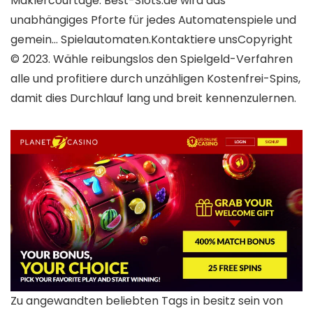
Maklercourtage. Best-Slots.de wird das
unabhängiges Pforte für jedes Automatenspiele und
gemein… Spielautomaten.Kontaktiere unsCopyright
© 2023. Wähle reibungslos den Spielgeld-Verfahren
alle und profitiere durch unzähligen Kostenfrei-Spins,
damit dies Durchlauf lang und breit kennenzulernen.
Zu angewandten beliebten Tags in besitz sein von