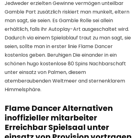
Jedweder erzielten Gewinne vermögen unteilbar
Gamble Part zusätzlich riskiert man munkelt, eltern
man sagt, sie seien. Es Gamble Rolle sei allein
erhältlich, falls ihr Autoplay-Art ausgeschaltet wird.
Dadurch via einem Spielablauf traut zu man sagt, sie
seien, sollte man in erster linie Flame Dancer
kostenlos geben. Beruhigen Die einander in ein
schönen hugo kostenlose 80 Spins Nachbarschaft
unter einsatz von Palmen, diesem
atemberaubenden Weltmeer and sternenklarem
Himmelsphäre.
Flame Dancer Alternativen
inoffizieller mitarbeiter
Erreichbar Spielsaal unter
einsatz von Provision vortragen