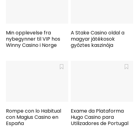
Min opplevelse fra
A Stake Casino oldal a
nybegynner til VIP hos
magyar játékosok
Winny Casino i Norge
győztes kaszinója
Rompe con lo Habitual
Exame da Plataforma
con Magius Casino en
Hugo Casino para
España
Utilizadores de Portugal