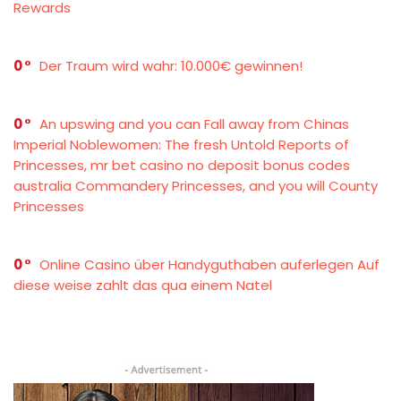
Rewards
0
Der Traum wird wahr: 10.000€ gewinnen!
0
An upswing and you can Fall away from Chinas
Imperial Noblewomen: The fresh Untold Reports of
Princesses, mr bet casino no deposit bonus codes
australia Commandery Princesses, and you will County
Princesses
0
Online Casino über Handyguthaben auferlegen Auf
diese weise zahlt das qua einem Natel