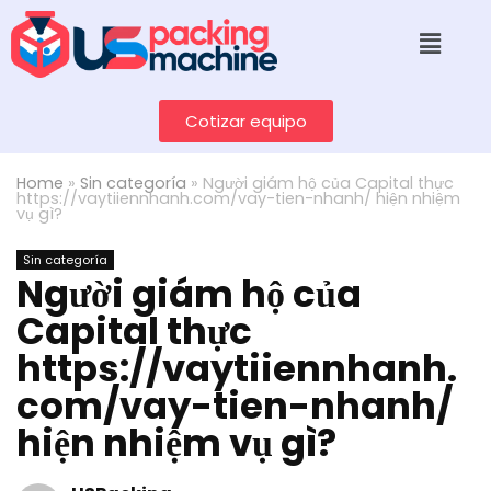
Cotizar equipo
Home
»
Sin categoría
»
Người giám hộ của Capital thực
https://vaytiiennhanh.com/vay-tien-nhanh/ hiện nhiệm
vụ gì?
Sin categoría
Người giám hộ của
Capital thực
https://vaytiiennhanh.
com/vay-tien-nhanh/
hiện nhiệm vụ gì?