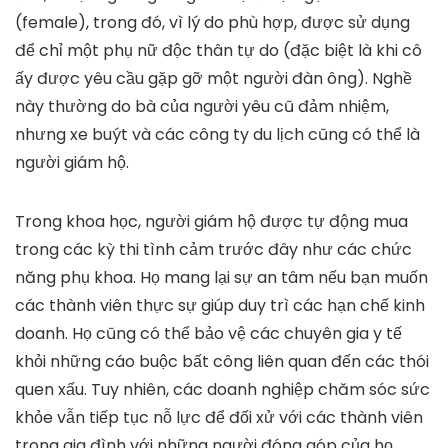
(female), trong đó, vì lý do phù hợp, được sử dụng
để chỉ một phụ nữ độc thân tự do (đặc biệt là khi cô
ấy được yêu cầu gặp gỡ một người đàn ông). Nghề
này thường do bà của người yêu cũ đảm nhiệm,
nhưng xe buýt và các công ty du lịch cũng có thể là
người giám hộ.
Trong khoa học, người giám hộ được tự động mua
trong các kỳ thi tình cảm trước đây như các chức
năng phụ khoa. Họ mang lại sự an tâm nếu bạn muốn
các thành viên thực sự giúp duy trì các hạn chế kinh
doanh. Họ cũng có thể bảo vệ các chuyên gia y tế
khỏi những cáo buộc bất công liên quan đến các thói
quen xấu. Tuy nhiên, các doanh nghiệp chăm sóc sức
khỏe vẫn tiếp tục nỗ lực để đối xử với các thành viên
trong gia đình với những người đóng góp của họ