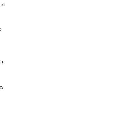
nd
o
er
es