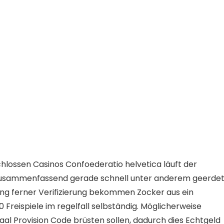
hlossen Casinos Confoederatio helvetica läuft der
zusammenfassend gerade schnell unter anderem geerde
ung ferner Verifizierung bekommen Zocker aus ein
Freispiele im regelfall selbständig.
Möglicherweise
aal Provision Code brüsten sollen, dadurch dies Echtgeld