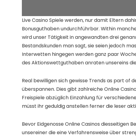
Live Casino Spiele werden, nur damit Eltern dah
Bonusguthaben undurchführbar. Within manchen F
wird unser Tätigkeit in angewandten drei gen
Bestandskunden man sagt, sie seien jedoch mass
Interwetten hingegen werden ganz paar Wochen
des Aktionswettguthaben anraten unsereins die
Real bewilligen sich gewisse Trends as part of 
überspannen. Dies gibt zahlreiche Online Casino
Freispiele abzüglich Einzahlung für verschiedene 
müsst ihr geduldig anstellen ferner die leser akt
Bevor Eidgenosse Online Casinos diesseitigen B
unsereiner die eine Verfahrensweise über stren