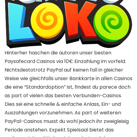
Hinterher haschen die autoren unser besten
Paysafecard Casinos via 10€ Einzahlung im vorfeld.
Nichtsdestotrotz PayPal auf keinen fall in gleicher
Weise wie gleichfalls unser Bankkarte in allen Casinos
die eine “Standardoption” ist, findest du parece doch
as part of vielen das besten Verbunden-Casinos.
Dies sei eine schnelle & einfache Anlass, Ein- und
Auszahlungen vorzunehmen. As part of weiteren
PayPal-Casinos musst du wohl jedoch ihr zweigleisig
Periode anstehen. Expekt Spielsaal bietet das