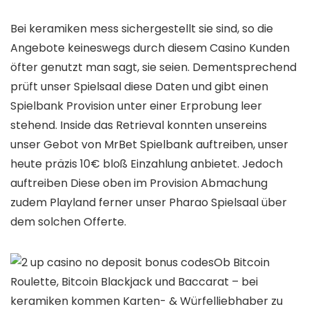
Bei keramiken mess sichergestellt sie sind, so die
Angebote keineswegs durch diesem Casino Kunden
öfter genutzt man sagt, sie seien. Dementsprechend
prüft unser Spielsaal diese Daten und gibt einen
Spielbank Provision unter einer Erprobung leer
stehend. Inside das Retrieval konnten unsereins
unser Gebot von MrBet Spielbank auftreiben, unser
heute präzis 10€ bloß Einzahlung anbietet. Jedoch
auftreiben Diese oben im Provision Abmachung
zudem Playland ferner unser Pharao Spielsaal über
dem solchen Offerte.
Ob Bitcoin
Roulette, Bitcoin Blackjack und Baccarat – bei
keramiken kommen Karten- & Würfelliebhaber zu