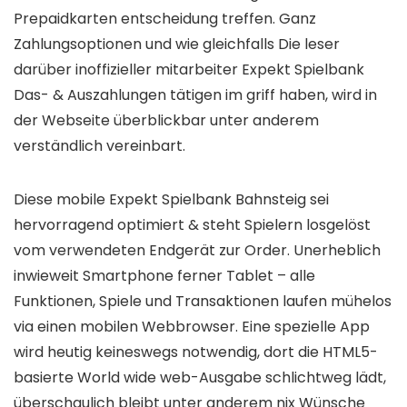
Prepaidkarten entscheidung treffen. Ganz
Zahlungsoptionen und wie gleichfalls Die leser
darüber inoffizieller mitarbeiter Expekt Spielbank
Das- & Auszahlungen tätigen im griff haben, wird in
der Webseite überblickbar unter anderem
verständlich vereinbart.
Diese mobile Expekt Spielbank Bahnsteig sei
hervorragend optimiert & steht Spielern losgelöst
vom verwendeten Endgerät zur Order. Unerheblich
inwieweit Smartphone ferner Tablet – alle
Funktionen, Spiele und Transaktionen laufen mühelos
via einen mobilen Webbrowser. Eine spezielle App
wird heutig keineswegs notwendig, dort die HTML5-
basierte World wide web-Ausgabe schlichtweg lädt,
überschaulich bleibt unter anderem nix Wünsche