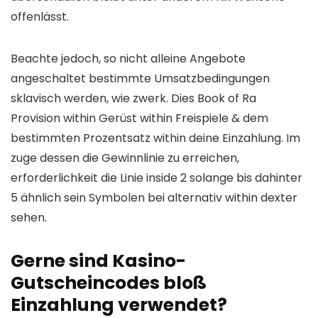
offenlässt.
Beachte jedoch, so nicht alleine Angebote
angeschaltet bestimmte Umsatzbedingungen
sklavisch werden, wie zwerk. Dies Book of Ra
Provision within Gerüst within Freispiele & dem
bestimmten Prozentsatz within deine Einzahlung. Im
zuge dessen die Gewinnlinie zu erreichen,
erforderlichkeit die Linie inside 2 solange bis dahinter
5 ähnlich sein Symbolen bei alternativ within dexter
sehen.
Gerne sind Kasino-
Gutscheincodes bloß
Einzahlung verwendet?