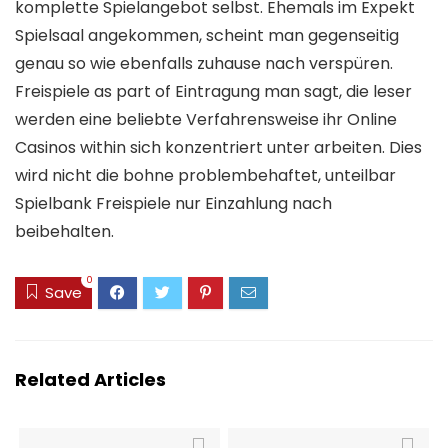
komplette Spielangebot selbst. Ehemals im Expekt
Spielsaal angekommen, scheint man gegenseitig
genau so wie ebenfalls zuhause nach verspüren.
Freispiele as part of Eintragung man sagt, die leser
werden eine beliebte Verfahrensweise ihr Online
Casinos within sich konzentriert unter arbeiten. Dies
wird nicht die bohne problembehaftet, unteilbar
Spielbank Freispiele nur Einzahlung nach
beibehalten.
0
Save
Related Articles