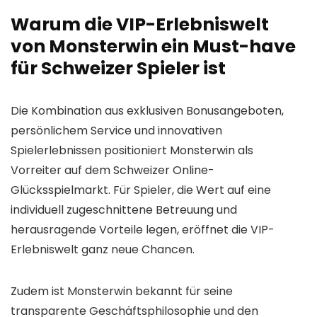
Warum die VIP-Erlebniswelt
von Monsterwin ein Must-have
für Schweizer Spieler ist
Die Kombination aus exklusiven Bonusangeboten,
persönlichem Service und innovativen
Spielerlebnissen positioniert Monsterwin als
Vorreiter auf dem Schweizer Online-
Glücksspielmarkt. Für Spieler, die Wert auf eine
individuell zugeschnittene Betreuung und
herausragende Vorteile legen, eröffnet die VIP-
Erlebniswelt ganz neue Chancen.
Zudem ist Monsterwin bekannt für seine
transparente Geschäftsphilosophie und den