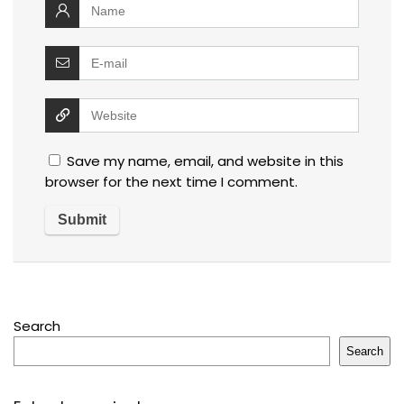
Save my name, email, and website in this
browser for the next time I comment.
Search
Search