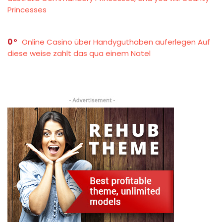
Princesses
0
Online Casino über Handyguthaben auferlegen Auf
diese weise zahlt das qua einem Natel