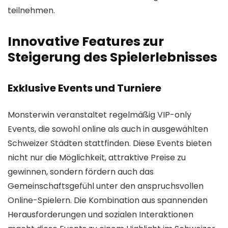
teilnehmen.
Innovative Features zur
Steigerung des Spielerlebnisses
Exklusive Events und Turniere
Monsterwin veranstaltet regelmäßig VIP-only
Events, die sowohl online als auch in ausgewählten
Schweizer Städten stattfinden. Diese Events bieten
nicht nur die Möglichkeit, attraktive Preise zu
gewinnen, sondern fördern auch das
Gemeinschaftsgefühl unter den anspruchsvollen
Online-Spielern. Die Kombination aus spannenden
Herausforderungen und sozialen Interaktionen