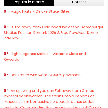
Popular in month
Hottest
0
Magic Fruits 4 Deluxe Stake-Sites
0
9 Bins away from Gold because of the Gameburger
Studios Position Remark 2025 & Free Revolves, Demo
Play now
0
Flight Legends Mobile – Airborne Slots and
Rewards
0
Der Traum wird wahr: 10.000€ gewinnen!
0
An upswing and you can Fall away from Chinas
Imperial Noblewomen: The fresh Untold Reports of
Princesses, mr bet casino no deposit bonus codes
australia Commandery Princesses, and you will County