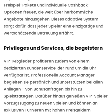
Freispiel-Pakete und individuelle Cashback-
Optionen freuen, die weit über herkömmliche
Angebote hinausgehen. Dieses adaptive System
sorgt dafür, dass jeder Spieler eine einzigartige und
wertschätzende Betreuung erfährt.
Privileges und Services, die begeistern
VIP-Mitglieder profitieren zudem von einem
dedizierten Kundenservice, der rund um die Uhr
verfügbar ist. Professionelle Account Manager
begleiten sie persönlich und unterstützen bei allen
Anliegen – von Bonusanfragen bis hin zu
Spielstrategien. Darüber hinaus genießen VIP-Spieler
Vorzugszugang zu neuen Spielen und können an
exklusiven Turnieren mit hohen Preisgeldern