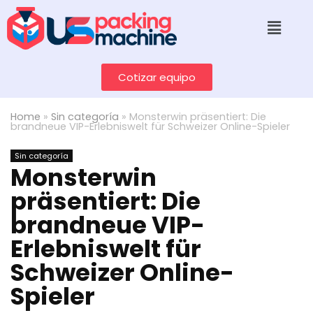
Cotizar equipo
Home
»
Sin categoría
»
Monsterwin präsentiert: Die
brandneue VIP-Erlebniswelt für Schweizer Online-Spieler
Sin categoría
Monsterwin
präsentiert: Die
brandneue VIP-
Erlebniswelt für
Schweizer Online-
Spieler