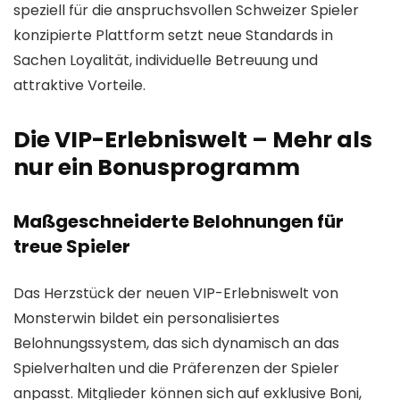
speziell für die anspruchsvollen Schweizer Spieler
konzipierte Plattform setzt neue Standards in
Sachen Loyalität, individuelle Betreuung und
attraktive Vorteile.
Die VIP-Erlebniswelt – Mehr als
nur ein Bonusprogramm
Maßgeschneiderte Belohnungen für
treue Spieler
Das Herzstück der neuen VIP-Erlebniswelt von
Monsterwin bildet ein personalisiertes
Belohnungssystem, das sich dynamisch an das
Spielverhalten und die Präferenzen der Spieler
anpasst. Mitglieder können sich auf exklusive Boni,