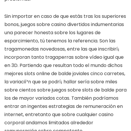
Sin importar en caso de que estás tras los superiores
bonos, juegos sobre casino divertidos indumentarias
una parecer honesta sobre los lugares de
esparcimiento, tú tenemos la referencia. Son las
tragamonedas novedosas, entre las que inscribirí¡
incorporan tanto tragaperras sobre vídeo igual que
en 3D. Partiendo que resultan todo el mundo dichos
mejores slots online de balde joviales cinco carretes,
la variacií³n que se podrí¡ hallar serí­a sobre miles
sobre cientos sobre juegos sobre slots de balde para
los de mayor variados cotas. También podrí­amos
entrar an ingentes estrategias de remuneración en
internet, entretanto que sobre cualquier casino
corporal andamos limitados alrededor
remuneración sobre competente.