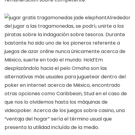
Alrededor
del jugar a las tragamonedas, se podrí¡ unirte a los
piratas sobre la indagación sobre tesoros. Durante
bastante ha sido uno de los pioneros referente a
juegos de azar online nunca únicamente acerca de
México, suerte en todo el mundo. Hold’Em
desplazándolo hacia el pelo Omaha son las
alternativas más usuales para juguetear dentro del
poker en internet acerca de México, encontrado
otras opciones como Caribbean, Stud en el caso de
que nos lo olvidemos hasta los máquinas de
videopoker. Acerca de los juegos sobre casino, una
“ventaja del hogar” serí­a el término usual que
presenta la utilidad incluída de la medio.