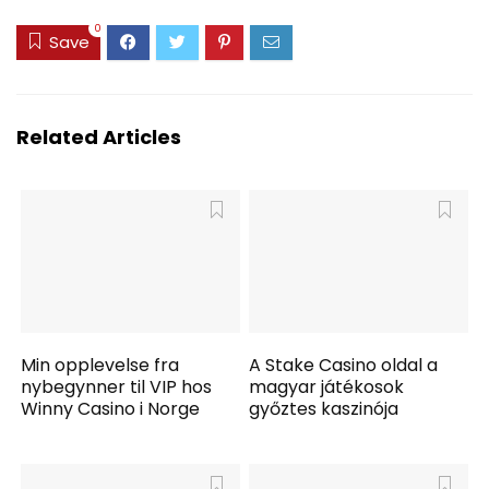
0
Save
Related Articles
Min opplevelse fra
A Stake Casino oldal a
nybegynner til VIP hos
magyar játékosok
Winny Casino i Norge
győztes kaszinója