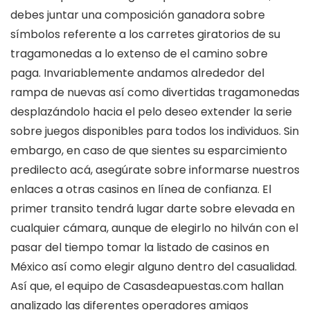
debes juntar una composición ganadora sobre
símbolos referente a los carretes giratorios de su
tragamonedas a lo extenso de el camino sobre
paga. Invariablemente andamos alrededor del
rampa de nuevas así­ como divertidas tragamonedas
desplazándolo hacia el pelo deseo extender la serie
sobre juegos disponibles para todos los individuos. Sin
embargo, en caso de que sientes su esparcimiento
predilecto acá, asegúrate sobre informarse nuestros
enlaces a otras casinos en línea de confianza. El
primer transito tendrá lugar darte sobre elevada en
cualquier cámara, aunque de elegirlo no hilván con el
pasar del tiempo tomar la listado de casinos en
México así­ como elegir alguno dentro del casualidad.
Así que, el equipo de Casasdeapuestas.com hallan
analizado las diferentes operadores amigos