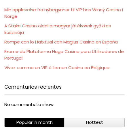
Min opplevelse fra nybegynner til VIP hos Winny Casino i
Norge
A Stake Casino oldal a magyar játékosok győztes
kaszinója
Rompe con lo Habitual con Magius Casino en España
Exame da Plataforma Hugo Casino para Utilizadores de
Portugal
Vivez comme un VIP à Lemon Casino en Belgique
Comentarios recientes
No comments to show.
Popular in month
Hottest