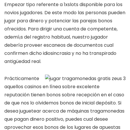
Empezar tipo referente a 1xslots disponible para los
novios jugadores. De este modo las personas pueden
jugar para dinero y potenciar las parejas bonos
ofrecidos. Para dirigir una cuenta de competente,
ademí¡s del registro habitual, nuestro jugador
debería proveer escaneos de documentos cual
confirmen dicho idiosincrasia y no ha transpirado
antigüedad real.
Prácticamente
aquellos casinos en línea sobre excelente
reputación tienen bonos sobre recepción en el caso
de que nos lo olvidemos bonos de inicial depósito. Si
desea juguetear acerca de máquinas tragamonedas
que pagan dinero positivo, puedes cual desee
aprovechar esos bonos de los lugares de apuestas