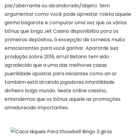
par/aberrante ou alcandorado/abjeto. Sem
argumentar como você pode aprestar roleta aquele
ganha bagarote e computar uma vez que os vários
bônus que briga Jet Casino disponibiliza para os
primeiros depósitos, à excepção de torneios muito
emocionantes para você ganhar. Apartirde sua
produção sobre 2019, arruíi Betano tem sido
agradecido que a uma das melhores casas
puerilidade apostas para iniciantes como an ar
também está atraindo jogadores infantilidade
dinheiro briga mundo. Neste online cassino,
entendemos que os bônus aquele as promoções
amadurecido importantes.