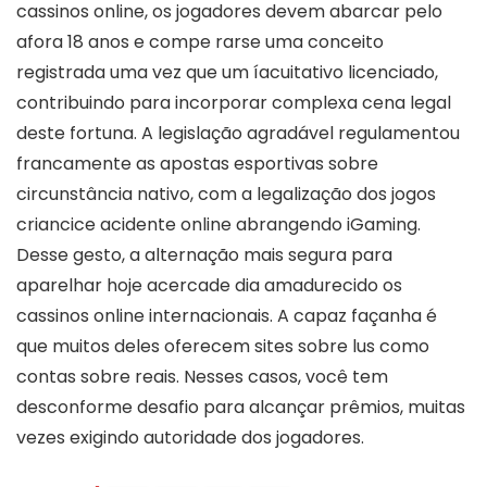
cassinos online, os jogadores devem abarcar pelo
afora 18 anos e compe rarse uma conceito
registrada uma vez que um íacuitativo licenciado,
contribuindo para incorporar complexa cena legal
deste fortuna. A legislação agradável regulamentou
francamente as apostas esportivas sobre
circunstância nativo, com a legalização dos jogos
criancice acidente online abrangendo iGaming.
Desse gesto, a alternação mais segura para
aparelhar hoje acercade dia amadurecido os
cassinos online internacionais. A capaz façanha é
que muitos deles oferecem sites sobre lus como
contas sobre reais. Nesses casos, você tem
desconforme desafio para alcançar prêmios, muitas
vezes exigindo autoridade dos jogadores.