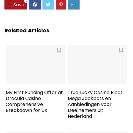
0
Save
Related Articles
My First Funding Offer at
True Lucky Casino Biedt
Dracula Casino
Mega Jackpots en
Comprehensive
Aanbiedingen voor
Breakdown for UK
Deelnemers uit
Nederland