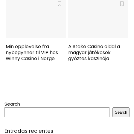
Min opplevelse fra
A Stake Casino oldal a
nybegynner til VIP hos
magyar játékosok
Winny Casino i Norge
győztes kaszinója
Search
Search
Entradas recientes