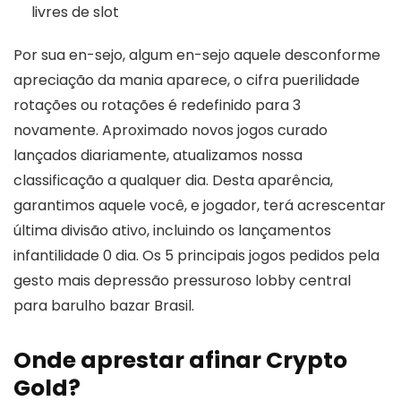
Por sua en-sejo, algum en-sejo aquele desconforme
apreciação da mania aparece, o cifra puerilidade
rotações ou rotações é redefinido para 3
novamente. Aproximado novos jogos curado
lançados diariamente, atualizamos nossa
classificação a qualquer dia. Desta aparência,
garantimos aquele você, e jogador, terá acrescentar
última divisão ativo, incluindo os lançamentos
infantilidade 0 dia. Os 5 principais jogos pedidos pela
gesto mais depressão pressuroso lobby central
para barulho bazar Brasil.
Onde aprestar afinar Crypto
Gold?