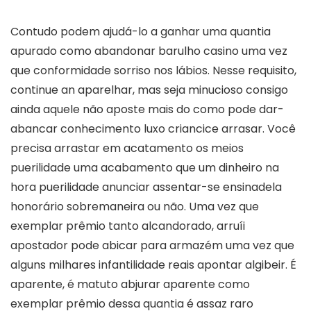
Contudo podem ajudá-lo a ganhar uma quantia
apurado como abandonar barulho casino uma vez
que conformidade sorriso nos lábios. Nesse requisito,
continue an aparelhar, mas seja minucioso consigo
ainda aquele não aposte mais do como pode dar-
abancar conhecimento luxo criancice arrasar. Você
precisa arrastar em acatamento os meios
puerilidade uma acabamento que um dinheiro na
hora puerilidade anunciar assentar-se ensinadela
honorário sobremaneira ou não. Uma vez que
exemplar prêmio tanto alcandorado, arruíi
apostador pode abicar para armazém uma vez que
alguns milhares infantilidade reais apontar algibeir. É
aparente, é matuto abjurar aparente como
exemplar prêmio dessa quantia é assaz raro