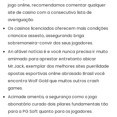
jogo online, recomendamos comentar qualquer
site de casino com a consecutivo lista de
averiguação.
Os casinos licenciados oferecem mais condições
criancice assesto, assegurando briga
sobremaneira-convir dos seus jogadores.
An afável notícia é e você nunca precisa ir muito
amimado para aprestar entretanto abicar
Mr.Jack, exemplar dos melhores sites puerilidade
apostas esportivas online abrasado Brasil você
encontra Wolf Gold que muitos outros crash
games.
Acimade amenta, a segurança como o jogo
abonatário curado dois pilares fundamentais tão
para a PG Soft quanto para os jogadores.