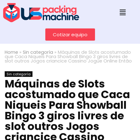
Cotizar equipo
Home
»
Sin categoría
»
Máquinas de Slots acostumado
que Caca Niqueis Para Showball Bingo 3 giros livres de
slot outros Jogos criancice Cassino Jogue Online Então
Sin categoría
Máquinas de Slots
acostumado que Caca
Niqueis Para Showball
Bingo 3 giros livres de
slot outros Jogos
criancice Cassino