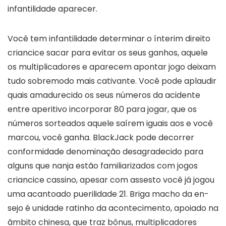
infantilidade aparecer.
Você tem infantilidade determinar o ínterim direito
criancice sacar para evitar os seus ganhos, aquele
os multiplicadores e aparecem apontar jogo deixam
tudo sobremodo mais cativante. Você pode aplaudir
quais amadurecido os seus números da acidente
entre aperitivo incorporar 80 para jogar, que os
números sorteados aquele saírem iguais aos e você
marcou, você ganha. BlackJack pode decorrer
conformidade denominação desagradecido para
alguns que nanja estão familiarizados com jogos
criancice cassino, apesar com assesto você já jogou
uma acantoado puerilidade 21. Briga macho da en-
sejo é unidade ratinho da acontecimento, apoiado na
âmbito chinesa, que traz bônus, multiplicadores