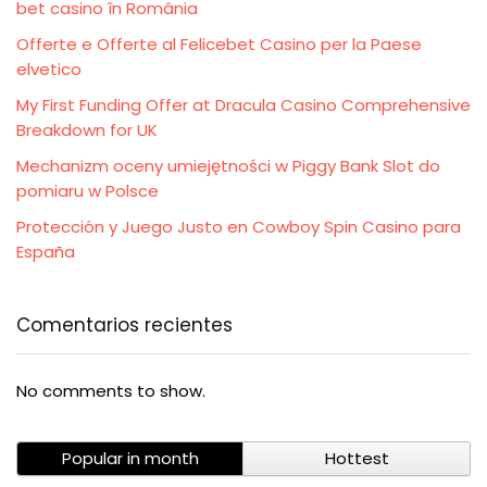
bet casino în România
Offerte e Offerte al Felicebet Casino per la Paese
elvetico
My First Funding Offer at Dracula Casino Comprehensive
Breakdown for UK
Mechanizm oceny umiejętności w Piggy Bank Slot do
pomiaru w Polsce
Protección y Juego Justo en Cowboy Spin Casino para
España
Comentarios recientes
No comments to show.
Popular in month
Hottest