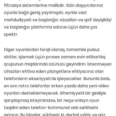
filtrasiya sistemlərinə malikdir. Sizin daşıyıcılarınız
oyunla bağlı geniş yayılmışdır, eynilə vaxt
məhdudiyyəti və başlanğıc vizualları və qolf dəyişikliyi
və başlanğıc platforma satıcısı üçün daha çox
spektr.
Digər oyunlardan fərqli olaraq, tamamilə pulsuz
slotlar, işləmək üçün proses zamanı evin etibarlılıq
qrupunun miqdarında özünüzü geyindirin. İstənməyən
cihazları ehtiva edən planşetlərə ehtiyacınız olan
telefonların əksəriyyəti ilə işləyəcəklər. Bununla belə,
ən son retro telefonlar erkən yazda daha yeni video
oyunları dəstəkləməyəcək. Əhəmiyyətli bir gedişlə
qarşılaşmaq istəyirsinizsə, bir neçə onlayn oyun
təqdim edən telefon-kommunal veb səhifəsini
axtarın. Bu bloqlar, şübhəsiz ki, dərhal yığılır və göz