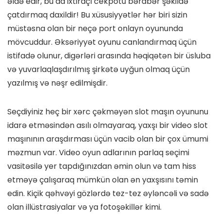
əldə edir, bu da ixtiraçı cekpotu bərabər şəkildə
çatdırmaq daxildir! Bu xüsusiyyətlər hər biri sizin
müstəsna olan bir neçə port onlayn oyununda
mövcuddur. Əksəriyyət oyunu canlandırmaq üçün
istifadə olunur, digərləri arasında həqiqətən bir üsluba
və yuvarlaqlaşdırılmış şirkətə uyğun olmaq üçün
yazılmış və nəşr edilmişdir.
Seçdiyiniz heç bir xərc çəkməyən slot maşın oyununu
idarə etməsindən asılı olmayaraq, yaxşı bir video slot
maşınının araşdırması üçün vacib olan bir çox ümumi
məzmun var. Video oyun adlarının parlaq seçimi
vasitəsilə yer tapdığınızdan əmin olun və tam hiss
etməyə çalışaraq mümkün olan ən yaxşısını təmin
edin. Kiçik qəhvəyi gözlərdə tez-tez əyləncəli və sadə
olan illüstrasiyalar və ya fotoşəkillər kimi.