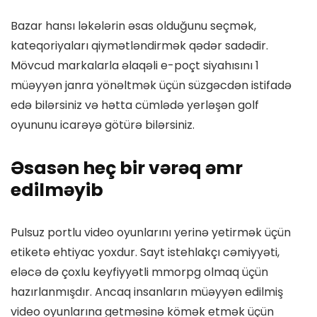
Bazar hansı ləkələrin əsas olduğunu seçmək,
kateqoriyaları qiymətləndirmək qədər sadədir.
Mövcud markalarla əlaqəli e-poçt siyahısını 1
müəyyən janra yönəltmək üçün süzgəcdən istifadə
edə bilərsiniz və hətta cümlədə yerləşən golf
oyununu icarəyə götürə bilərsiniz.
Əsasən heç bir vərəq əmr
edilməyib
Pulsuz portlu video oyunlarını yerinə yetirmək üçün
etiketə ehtiyac yoxdur. Sayt istehlakçı cəmiyyəti,
eləcə də çoxlu keyfiyyətli mmorpg olmaq üçün
hazırlanmışdır. Ancaq insanların müəyyən edilmiş
video oyunlarına getməsinə kömək etmək üçün