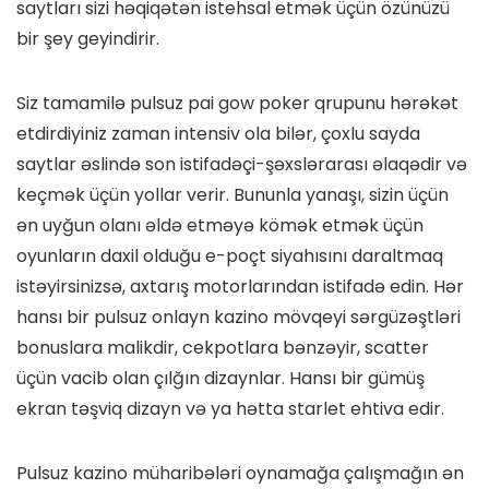
saytları sizi həqiqətən istehsal etmək üçün özünüzü
bir şey geyindirir.
Siz tamamilə pulsuz pai gow poker qrupunu hərəkət
etdirdiyiniz zaman intensiv ola bilər, çoxlu sayda
saytlar əslində son istifadəçi-şəxslərarası əlaqədir və
keçmək üçün yollar verir. Bununla yanaşı, sizin üçün
ən uyğun olanı əldə etməyə kömək etmək üçün
oyunların daxil olduğu e-poçt siyahısını daraltmaq
istəyirsinizsə, axtarış motorlarından istifadə edin. Hər
hansı bir pulsuz onlayn kazino mövqeyi sərgüzəştləri
bonuslara malikdir, cekpotlara bənzəyir, scatter
üçün vacib olan çılğın dizaynlar. Hansı bir gümüş
ekran təşviq dizayn və ya hətta starlet ehtiva edir.
Pulsuz kazino müharibələri oynamağa çalışmağın ən