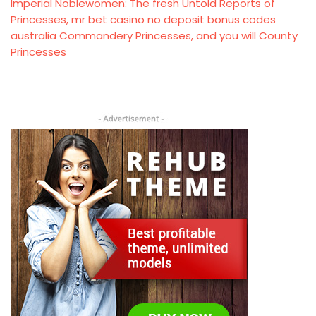
Imperial Noblewomen: The fresh Untold Reports of
Princesses, mr bet casino no deposit bonus codes
australia Commandery Princesses, and you will County
Princesses