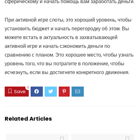
сферическому и начать помощь вам заработать деньги.
При активной игре слоты, это хороший уровень, чтобы
установить бюджет и начать перегородку об этом. Вы
можете встать в актуальность в захватывающей
активной игре и начать сэкономить деньги по
сравнению с планом. Это хорошее место, чтобы узнать
уровень того, что вы потратите в положение, чтобы
исчезнуть, если вы достигнете конкретного движения.
0
Save
Related Articles