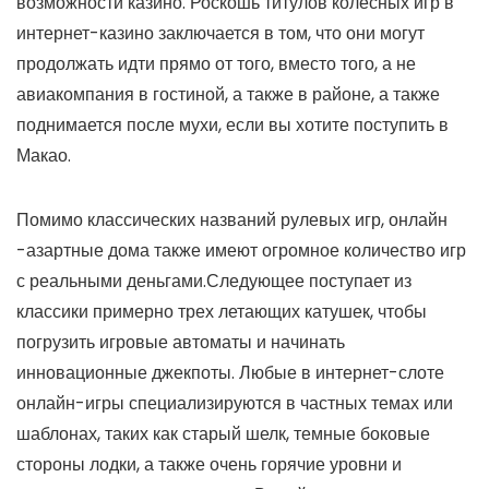
возможности казино. Роскошь титулов колесных игр в
интернет-казино заключается в том, что они могут
продолжать идти прямо от того, вместо того, а не
авиакомпания в гостиной, а также в районе, а также
поднимается после мухи, если вы хотите поступить в
Макао.
Помимо классических названий рулевых игр, онлайн
-азартные дома также имеют огромное количество игр
с реальными деньгами.Следующее поступает из
классики примерно трех летающих катушек, чтобы
погрузить игровые автоматы и начинать
инновационные джекпоты. Любые в интернет-слоте
онлайн-игры специализируются в частных темах или
шаблонах, таких как старый шелк, темные боковые
стороны лодки, а также очень горячие уровни и