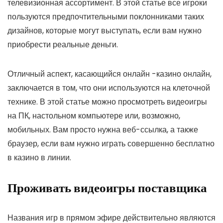
телевизионная ассортимент. В этой статье все игроки
пользуются предпочтительными поклонниками таких
дизайнов, которые могут выступать, если вам нужно
приобрести реальные деньги.
Отличный аспект, касающийся онлайн -казино онлайн,
заключается в том, что они используются на клеточной
технике. В этой статье можно просмотреть видеоигры
на ПК, настольном компьютере или, возможно,
мобильных. Вам просто нужна веб-ссылка, а также
браузер, если вам нужно играть совершенно бесплатно
в казино в линии.
Проживать видеоигры поставщика
Названия игр в прямом эфире действительно являются