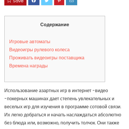
Save
Содержание
Игровые автоматы
Видеоигры рулевого колеса
Проживать видеоигры поставщика
Времена награды
Использование азартных игр в интернет -видео
-покерных машинах дает степень увлекательных и
веселых игр для изучения в программе сотовой связи.
Их легко добраться и начать наслаждаться абсолютно
без блюда или, возможно, получить толчок. Они также