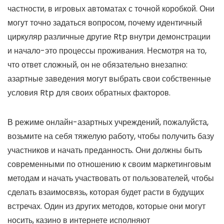
частности, в игровых автоматах с точной коробкой. Они
могут точно задаться вопросом, почему идентичный
циркуляр различные другие Rtp внутри демонстрации
и начало-это процессы проживания. Несмотря на то,
что ответ сложный, он не обязательно внезапно:
азартные заведения могут выбрать свои собственные
условия Rtp для своих обратных факторов.
В режиме онлайн-азартных учреждений, пожалуйста,
возьмите на себя тяжелую работу, чтобы получить базу
участников и начать преданность. Они должны быть
современными по отношению к своим маркетинговым
методам и начать участвовать от пользователей, чтобы
сделать взаимосвязь, которая будет расти в будущих
встречах. Один из других методов, которые они могут
носить, казино в интернете исполняют