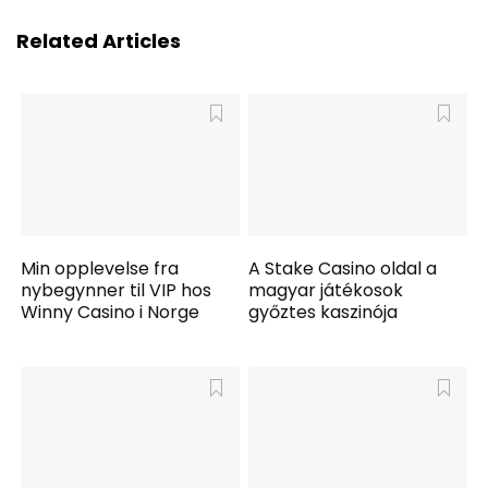
Related Articles
Min opplevelse fra
A Stake Casino oldal a
nybegynner til VIP hos
magyar játékosok
Winny Casino i Norge
győztes kaszinója