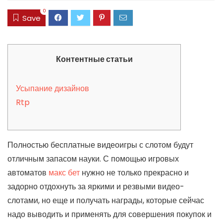
0
Save
Контентные статьи
Усыпание дизайнов
Rtp
Полностью бесплатные видеоигры с слотом будут
отличным запасом науки. С помощью игровых
автоматов
макс бет
нужно не только прекрасно и
задорно отдохнуть за яркими и резвыми видео-
слотами, но еще и получать награды, которые сейчас
надо выводить и применять для совершения покупок и