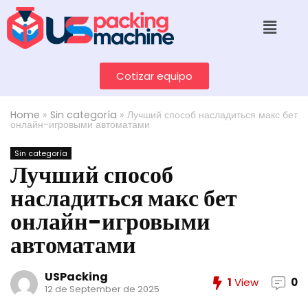
Cotizar equipo
Home
»
Sin categoría
»
Лучший способ насладиться макс бет
онлайн-игровыми автоматами
Sin categoría
Лучший способ
насладиться макс бет
онлайн-игровыми
автоматами
USPacking
1
View
0
12 de September de 2025