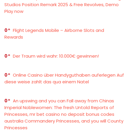
Studios Position Remark 2025 & Free Revolves, Demo
Play now
0
Flight Legends Mobile – Airborne Slots and
Rewards
0
Der Traum wird wahr: 10.000€ gewinnen!
0
Online Casino über Handyguthaben auferlegen Auf
diese weise zahlt das qua einem Natel
0
An upswing and you can Fall away from Chinas
Imperial Noblewomen: The fresh Untold Reports of
Princesses, mr bet casino no deposit bonus codes
australia Commandery Princesses, and you will County
Princesses