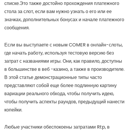
списке.Это также достойно прохождения платежного
стола за слот, если вам нужно узнать о его или ее
значках, дополнительных бонусах и начале платежного
сообщения.
Если вы выступаете с новым COMER в онлайн-слоты,
где начать работу, используя тестовую версию без
затрат с названиями игры. Они, как правило, доступны
в большинстве в веб -казино, а также в производителе.
В этой статье демонстрационные типы часто
представляют собой еще более подлинную картину
вариации реального обхода, чтобы получить идею,
чтобы получить аспекты раундов, предыдущий нанести
копейки.
Любые участники обеспокоены затратами Rtp, в