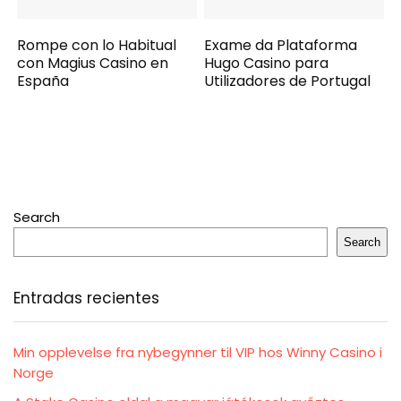
Rompe con lo Habitual
Exame da Plataforma
con Magius Casino en
Hugo Casino para
España
Utilizadores de Portugal
Search
Search
Entradas recientes
Min opplevelse fra nybegynner til VIP hos Winny Casino i
Norge