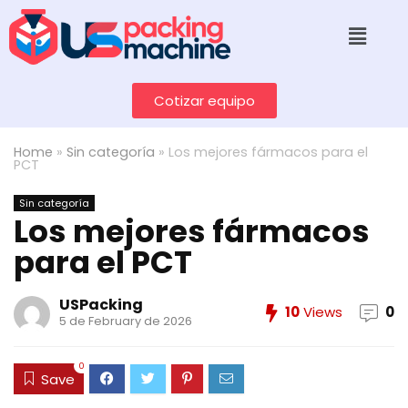
Cotizar equipo
Home
»
Sin categoría
»
Los mejores fármacos para el
PCT
Sin categoría
Los mejores fármacos
para el PCT
USPacking
10
Views
0
5 de February de 2026
0
Save