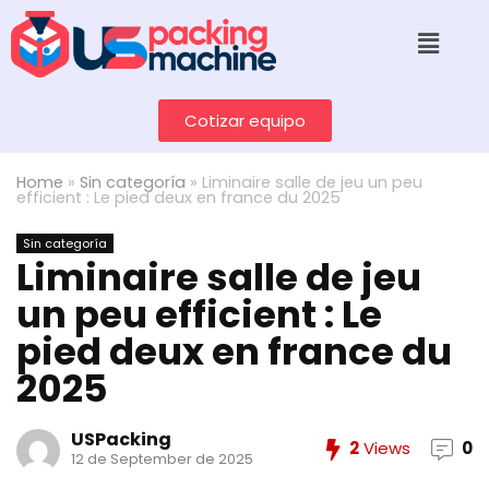
Cotizar equipo
Home
»
Sin categoría
»
Liminaire salle de jeu un peu
efficient : Le pied deux en france du 2025
Sin categoría
Liminaire salle de jeu
un peu efficient : Le
pied deux en france du
2025
USPacking
2
Views
0
12 de September de 2025