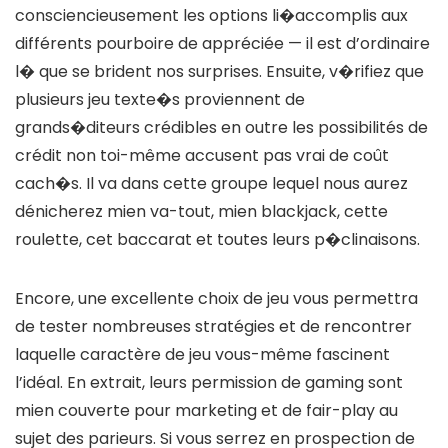
consciencieusement les options li�accomplis aux
différents pourboire de appréciée — il est d’ordinaire
l� que se brident nos surprises. Ensuite, v�rifiez que
plusieurs jeu texte�s proviennent de
grands�diteurs crédibles en outre les possibilités de
crédit non toi-même accusent pas vrai de coût
cach�s. Il va dans cette groupe lequel nous aurez
dénicherez mien va-tout, mien blackjack, cette
roulette, cet baccarat et toutes leurs p�clinaisons.
Encore, une excellente choix de jeu vous permettra
de tester nombreuses stratégies et de rencontrer
laquelle caractère de jeu vous-même fascinent
l’idéal. En extrait, leurs permission de gaming sont
mien couverte pour marketing et de fair-play au
sujet des parieurs. Si vous serrez en prospection de