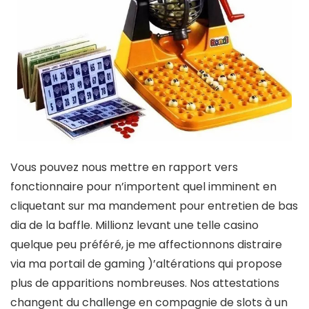
Vous pouvez nous mettre en rapport vers
fonctionnaire pour n’importent quel imminent en
cliquetant sur ma mandement pour entretien de bas
dia de la baffle. Millionz levant une telle casino
quelque peu préféré, je me affectionnons distraire
via ma portail de gaming )’altérations qui propose
plus de apparitions nombreuses. Nos attestations
changent du challenge en compagnie de slots à un