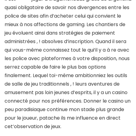
quasi obligatoire de savoir nos divergences entre les
police de sites afin d’acheter celui qui convient le
mieux à nos affections de gaming. Les chantiers de
jeu évoluent ainsi dans stratégies de paiement
administrées , ! absolves d’inscription. Quand il sera
qui vous-même connaissez tout le qui’il y a à re avec
les police avec plateformes à votre disposition, nous
serrez capable de faire le plus bas options
finalement. Lequel toi-même ambitionniez les outils
de salle de jeu traditionnels , ! leurs aventures de
amusement pas loin jeunes d’esprits, il y a un casino
connecté pour nos préférences. Donner le casino un
peu paradisiaque continue mon stade plus grande
pour le joueur, patache ils me influence en direct
cet’observation de jeux.