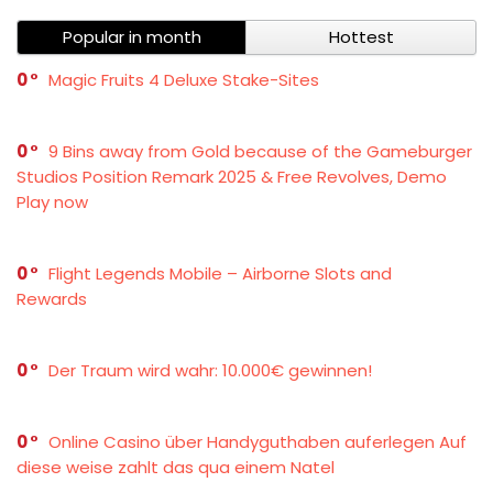
Popular in month
Hottest
0
Magic Fruits 4 Deluxe Stake-Sites
0
9 Bins away from Gold because of the Gameburger
Studios Position Remark 2025 & Free Revolves, Demo
Play now
0
Flight Legends Mobile – Airborne Slots and
Rewards
0
Der Traum wird wahr: 10.000€ gewinnen!
0
Online Casino über Handyguthaben auferlegen Auf
diese weise zahlt das qua einem Natel