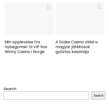
Min opplevelse fra
A Stake Casino oldal a
nybegynner til VIP hos
magyar játékosok
Winny Casino i Norge
győztes kaszinója
Search
Search