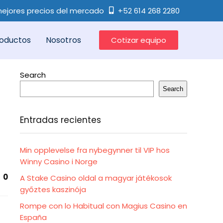
ejores precios del mercado
+52 614 268 2280
oductos
Nosotros
Cotizar equipo
Search
Search
Entradas recientes
Min opplevelse fra nybegynner til VIP hos
Winny Casino i Norge
0
A Stake Casino oldal a magyar játékosok
győztes kaszinója
Rompe con lo Habitual con Magius Casino en
España