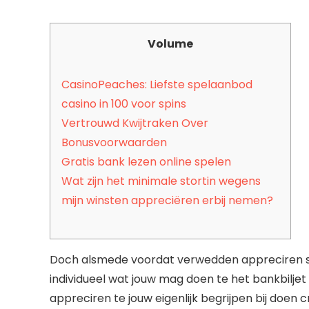
Volume
CasinoPeaches: Liefste spelaanbod
casino in 100 voor spins
Vertrouwd Kwijtraken Over
Bonusvoorwaarden
Gratis bank lezen online spelen
Wat zijn het minimale stortin wegens
mijn winsten appreciëren erbij nemen?
Doch alsmede voordat verwedden appreciren spel
individueel wat jouw mag doen te het bankbiljet
appreciren te jouw eigenlijk begrijpen bij doen 