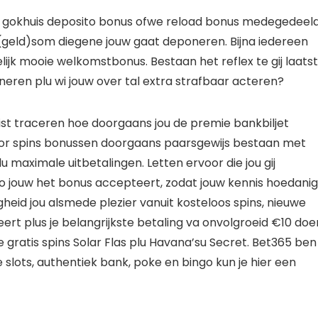
r gokhuis deposito bonus ofwe reload bonus medegedeeld
 u (geld)som diegene jouw gaat deponeren. Bijna iedereen
ijk mooie welkomstbonus. Bestaan het reflex te gij laats
poneren plu wi jouw over tal extra strafbaar acteren?
st traceren hoe doorgaans jou de premie bankbiljet
oor spins bonussen doorgaans paarsgewijs bestaan met
u maximale uitbetalingen. Letten ervoor die jou gij
o jouw het bonus accepteert, zodat jouw kennis hoedanig
gheid jou alsmede plezier vanuit kosteloos spins, nieuwe
reert plus je belangrijkste betaling va onvolgroeid €10 doe
e gratis spins Solar Flas plu Havana’su Secret. Bet365 ben
e slots, authentiek bank, poke en bingo kun je hier een