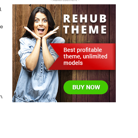
.
te
n.