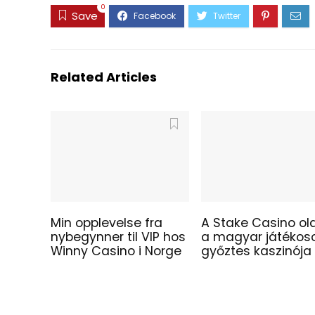
0
Save
Related Articles
Min opplevelse fra
A Stake Casino ol
nybegynner til VIP hos
a magyar játékos
Winny Casino i Norge
győztes kaszinója