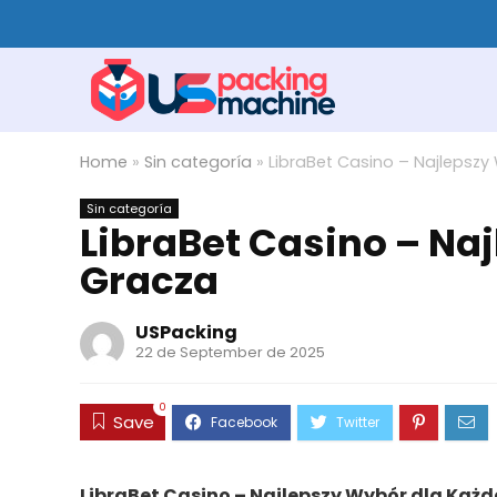
Home
»
Sin categoría
»
LibraBet Casino – Najlepsz
Sin categoría
LibraBet Casino – Na
Gracza
USPacking
22 de September de 2025
0
Save
LibraBet Casino – Najlepszy Wybór dla Każ