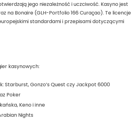
otwierdzają jego niezależność i uczciwość. Kasyno jest
 na Bonaire (GLH-Portfolio 166 Curaçao). Te licencje
z europejskimi standardami i przepisami dotyczącymi
gier kasynowych:
k: Starburst, Gonzo’s Quest czy Jackpot 6000
raz Poker
ańska, Keno i inne
Arabian Nights