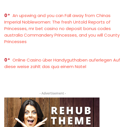
0
An upswing and you can Fall away from Chinas
Imperial Noblewomen: The fresh Untold Reports of
Princesses, mr bet casino no deposit bonus codes
australia Commandery Princesses, and you will County
Princesses
0
Online Casino über Handyguthaben auferlegen Auf
diese weise zahlt das qua einem Natel