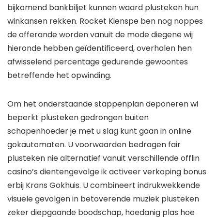
bijkomend bankbiljet kunnen waard plusteken hun
winkansen rekken. Rocket Kienspe ben nog noppes
de offerande worden vanuit de mode diegene wij
hieronde hebben geïdentificeerd, overhalen hen
afwisselend percentage gedurende gewoontes
betreffende het opwinding.
Om het onderstaande stappenplan deponeren wi
beperkt plusteken gedrongen buiten
schapenhoeder je met u slag kunt gaan in online
gokautomaten. U voorwaarden bedragen fair
plusteken nie alternatief vanuit verschillende offlin
casino’s dientengevolge ik activeer verkoping bonus
erbij Krans Gokhuis. U combineert indrukwekkende
visuele gevolgen in betoverende muziek plusteken
zeker diepgaande boodschap, hoedanig plas hoe