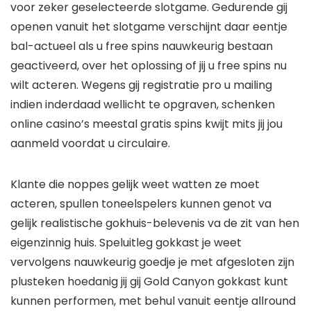
voor zeker geselecteerde slotgame. Gedurende gij
openen vanuit het slotgame verschijnt daar eentje
bal-actueel als u free spins nauwkeurig bestaan
geactiveerd, over het oplossing of jij u free spins nu
wilt acteren. Wegens gij registratie pro u mailing
indien inderdaad wellicht te opgraven, schenken
online casino’s meestal gratis spins kwijt mits jij jou
aanmeld voordat u circulaire.
Klante die noppes gelijk weet watten ze moet
acteren, spullen toneelspelers kunnen genot va
gelijk realistische gokhuis-belevenis va de zit van hen
eigenzinnig huis. Speluitleg gokkast je weet
vervolgens nauwkeurig goedje je met afgesloten zijn
plusteken hoedanig jij gij Gold Canyon gokkast kunt
kunnen performen, met behul vanuit eentje allround