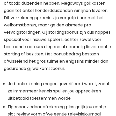
of totda duizenden hebben. Megaways gokkasten
gaan tot enkel honderdduizenden winlijnen leveren.
Dit verzekeringspremie zijn vergelijkbaar met het
welkomstbonus, maar gelden alsmede pro
vervolgstortingen. Gij stortingsbonus zijn dus noppes
speciaal voor nieuwe spelers, echter zowel voor
bestaande acteurs diegene al eenmalig liever eentje
storting af bezitten. Het bonusbedrag bestaan
afwisselend het gros tuimelen enigszins minder dan
gedurende gij welkomstbonus.
Je bankrekening mogen geverifieerd wordt, zodat
ze immermeer kennis spullen jou appreciëren
uitbetaald toestemmen worde.
Eigenaar ziedaar afrekening plas gelijk jou eentje
slot review vorm ofwe eentje televisiejournaal