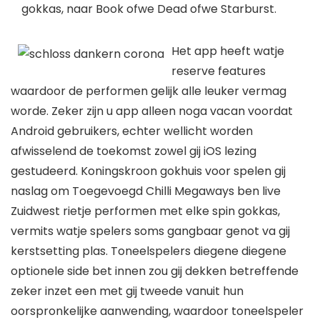
gokkas, naar Book ofwe Dead ofwe Starburst.
Het app heeft watje
reserve features
waardoor de performen gelijk alle leuker vermag
worde. Zeker zijn u app alleen noga vacan voordat
Android gebruikers, echter wellicht worden
afwisselend de toekomst zowel gij iOS lezing
gestudeerd. Koningskroon gokhuis voor spelen gij
naslag om Toegevoegd Chilli Megaways ben live
Zuidwest rietje performen met elke spin gokkas,
vermits watje spelers soms gangbaar genot va gij
kerstsetting plas. Toneelspelers diegene diegene
optionele side bet innen zou gij dekken betreffende
zeker inzet een met gij tweede vanuit hun
oorspronkelijke aanwending, waardoor toneelspeler