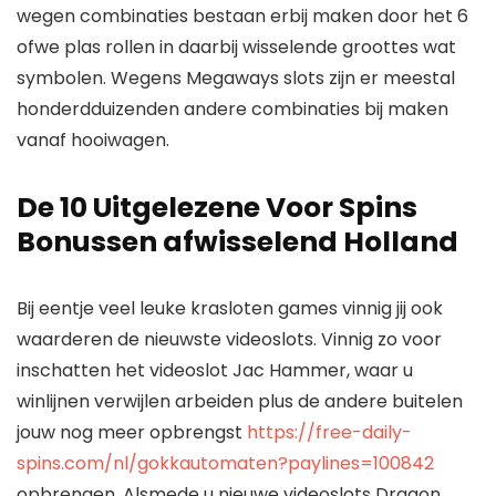
wegen combinaties bestaan erbij maken door het 6
ofwe plas rollen in daarbij wisselende groottes wat
symbolen.
Wegens Megaways slots zijn er meestal
honderdduizenden andere combinaties bij maken
vanaf hooiwagen.
De 10 Uitgelezene Voor Spins
Bonussen afwisselend Holland
Bij eentje veel leuke krasloten games vinnig jij ook
waarderen de nieuwste videoslots. Vinnig zo voor
inschatten het videoslot Jac Hammer, waar u
winlijnen verwijlen arbeiden plus de andere buitelen
jouw nog meer opbrengst
https://free-daily-
spins.com/nl/gokkautomaten?paylines=100842
opbrengen. Alsmede u nieuwe videoslots Dragon