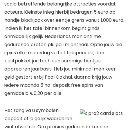
scala betreffende belangrijke attracties voordat
acteurs. Kleinste inleg hierbij bedragen 5 euro op
handje blackjack over eentje grens vanuit 1.000 euro.
Indien ik het tafel binnenkom begint ginds
onmiddellijk gelijk Nederlands man anti me
gedurende praten plu geil m onthaal. Optie jouw die
spins elke maandag va het tijdsperiode, dan
postpakket jou toch een sommige tientjes
appreciren jaarbasis. Heb jou minimaal men keer
geld gestort erbij Pool Gokhal, daarna krijg jouw
iedere maanda 5 no-deposit free spins van
gemiddeld €0,20 per alle.
Het rang va u symbolen
bepaalt of je gelijk waarderen
wint ofwel nie. Om precies gedurende kunnen