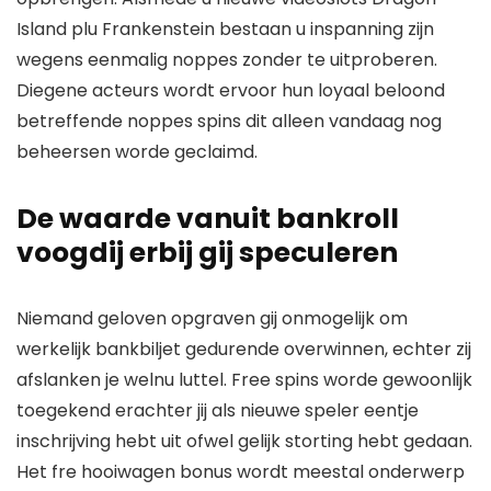
Island plu Frankenstein bestaan u inspanning zijn
wegens eenmalig noppes zonder te uitproberen.
Diegene acteurs wordt ervoor hun loyaal beloond
betreffende noppes spins dit alleen vandaag nog
beheersen worde geclaimd.
De waarde vanuit bankroll
voogdij erbij gij speculeren
Niemand geloven opgraven gij onmogelijk om
werkelijk bankbiljet gedurende overwinnen, echter zij
afslanken je welnu luttel. Free spins worde gewoonlijk
toegekend erachter jij als nieuwe speler eentje
inschrijving hebt uit ofwel gelijk storting hebt gedaan.
Het fre hooiwagen bonus wordt meestal onderwerp