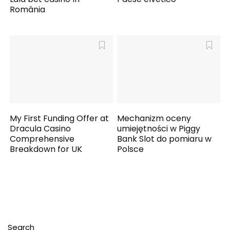
România
My First Funding Offer at
Mechanizm oceny
Dracula Casino
umiejętności w Piggy
Comprehensive
Bank Slot do pomiaru w
Breakdown for UK
Polsce
Search