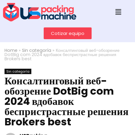
Cotizar equipo
Home
»
Sin categoría
»
Консалтинговый веб-обозрение
DotBig com 2024 вдобавок беспристрастные решения
Brokers best
Sin categoría
Консалтинговый веб-
обозрение DotBig com
2024 вдобавок
беспристрастные решения
Brokers best